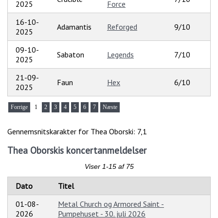
2025
Force
16-10-
Adamantis
Reforged
9/10
2025
09-10-
Sabaton
Legends
7/10
2025
21-09-
Faun
Hex
6/10
2025
Forrige
1
2
3
4
5
6
7
Næste
Gennemsnitskarakter for Thea Oborski: 7,1
Thea Oborskis koncertanmeldelser
Viser 1-15 af 75
Dato
Titel
01-08-
Metal Church og Armored Saint -
2026
Pumpehuset - 30. juli 2026