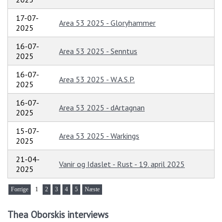
17-07-
Area 53 2025 - Gloryhammer
2025
16-07-
Area 53 2025 - Senntus
2025
16-07-
Area 53 2025 - W.A.S.P.
2025
16-07-
Area 53 2025 - dArtagnan
2025
15-07-
Area 53 2025 - Warkings
2025
21-04-
Vanir og Idaslet - Rust - 19. april 2025
2025
Forrige
1
2
3
4
5
Næste
Thea Oborskis interviews