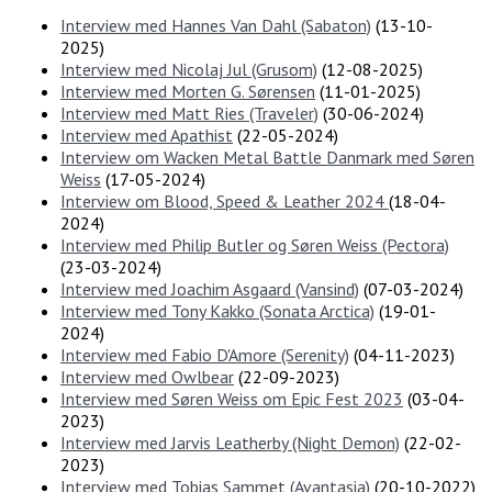
Interview med Hannes Van Dahl (Sabaton)
(
13-10-
2025
)
Interview med Nicolaj Jul (Grusom)
(
12-08-2025
)
Interview med Morten G. Sørensen
(
11-01-2025
)
Interview med Matt Ries (Traveler)
(
30-06-2024
)
Interview med Apathist
(
22-05-2024
)
Interview om Wacken Metal Battle Danmark med Søren
Weiss
(
17-05-2024
)
Interview om Blood, Speed & Leather 2024
(
18-04-
2024
)
Interview med Philip Butler og Søren Weiss (Pectora)
(
23-03-2024
)
Interview med Joachim Asgaard (Vansind)
(
07-03-2024
)
Interview med Tony Kakko (Sonata Arctica)
(
19-01-
2024
)
Interview med Fabio D'Amore (Serenity)
(
04-11-2023
)
Interview med Owlbear
(
22-09-2023
)
Interview med Søren Weiss om Epic Fest 2023
(
03-04-
2023
)
Interview med Jarvis Leatherby (Night Demon)
(
22-02-
2023
)
Interview med Tobias Sammet (Avantasia)
(
20-10-2022
)