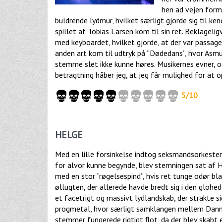
hen ad vejen for
buldrende lydmur, hvilket særligt gjorde sig til k
spillet af Tobias Larsen kom til sin ret. Beklage
med keyboardet, hvilket gjorde, at der var passage
anden art kom til udtryk på “Dødedans”, hvor Asmu
stemme slet ikke kunne høres. Musikernes evner, o
betragtning håber jeg, at jeg får mulighed for at
5/10
HELGE
Med en lille forsinkelse indtog seksmandsorkeste
for alvor kunne begynde, blev stemningen sat af H
med en stor “røgelsespind”, hvis ret tunge odør bla
øllugten, der allerede havde bredt sig i den gloh
et facetrigt og massivt lydlandskab, der strakte sig
progmetal, hvor særligt samklangen mellem Dan
stemmer fungerede rigtigt flot, da der blev skabt