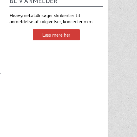
BLIV ANMELDER
Heavymetal.dk søger skribenter til
anmeldelse af udgivelser, koncerter m.m.
Læs mere her
s
e