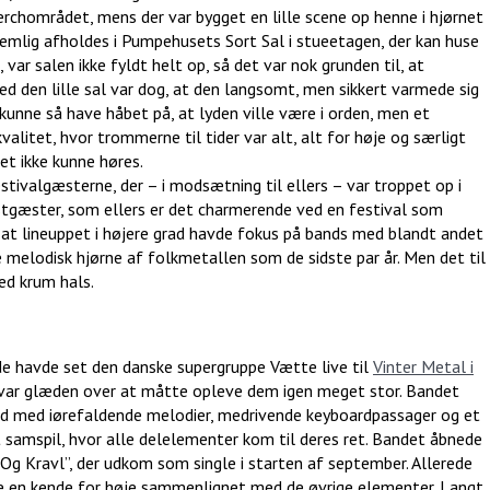
erchområdet, mens der var bygget en lille scene op henne i hjørnet
nemlig afholdes i Pumpehusets Sort Sal i stueetagen, der kan huse
var salen ikke fyldt helt op, så det var nok grunden til, at
ed den lille sal var dog, at den langsomt, men sikkert varmede sig
unne så have håbet på, at lyden ville være i orden, men et
litet, hvor trommerne til tider var alt, alt for høje og særligt
et ikke kunne høres.
estivalgæsterne, der – i modsætning til ellers – var troppet op i
stgæster, som ellers er det charmerende ved en festival som
 at lineuppet i højere grad havde fokus på bands med blandt andet
melodisk hjørne af folkmetallen som de sidste par år. Men det til
ed krum hals.
e havde set den danske supergruppe Vætte live til
Vinter Metal i
 var glæden over at måtte opleve dem igen meget stor. Bandet
 tid med iørefaldende melodier, medrivende keyboardpassager og et
t samspil, hvor alle delelementer kom til deres ret. Bandet åbnede
Og Kravl”, der udkom som single i starten af september. Allerede
 en kende for høje sammenlignet med de øvrige elementer. Langt