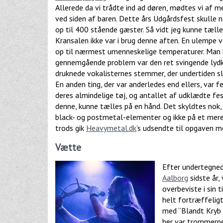
Allerede da vi trådte ind ad døren, mødtes vi af m
ved siden af baren. Dette års Udgårdsfest skulle 
op til 400 stående gæster. Så vidt jeg kunne tælle, 
Kransalen ikke var i brug denne aften. En ulempe v
op til nærmest umenneskelige temperaturer. Man k
gennemgående problem var den ret svingende lydkva
druknede vokalisternes stemmer, der undertiden sl
En anden ting, der var anderledes end ellers, var f
deres almindelige tøj, og antallet af udklædte fe
denne, kunne tælles på en hånd. Det skyldtes nok,
black- og postmetal-elementer og ikke på et mere 
trods gik
Heavymetal.dk
’s udsendte til opgaven m
Vætte
Efter undertegned
Aalborg
sidste år,
overbeviste i sin
helt fortræffelig
med “Blandt Kryb 
her var trommerne