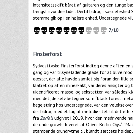
intensitetsskift båret af guitaren og den tunge ba
længst svundne tider. Dertil bidrog i særdelesh
stemme gik op i en højere enhed. Undertegnede v
7/10
Finsterforst
Sydvesttyske Finsterforst indtog denne aften en s
gang og var tilsyneladende glade for at blive m
gæster, der alle havde samlet sig foran den lille 
klatret op af en mineskakt, var deres ansigter og t
uidentificeret masse, og sekstetten var således kl
med det, de selv betegner som “black forest metal
begejstring hos undertegnede, var den veleksekve
der bidrog med et lag af melodiøsitet til det eller
fra
Zerfall
udgivet i 2019, hvor den medrivende ha
de onde growls leveret af Oliver Berlin. Også “Ma
stampende grundrytme til blandt sættets højdepunk