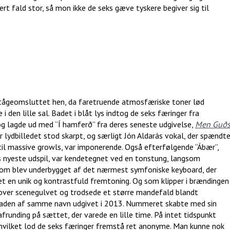
t fald stor, så mon ikke de seks gæve tyskere begiver sig til
tågeomsluttet hen, da faretruende atmosfæriske toner lød
i den lille sal. Badet i blåt lys indtog de seks færinger fra
 lagde ud med “Í hamferð” fra deres seneste udgivelse,
Men Guð
or lydbilledet stod skarpt, og særligt Jón Aldarás vokal, der spændt
til massive growls, var imponerende. Også efterfølgende “Ábær”,
es nyeste udspil, var kendetegnet ved en tonstung, langsom
som blev underbygget af det nærmest symfoniske keyboard, der
 en unik og kontrastfuld fremtoning. Og som klipper i brændingen
n over scenegulvet og trodsede et større mandefald blandt
pladen af samme navn udgivet i 2013. Nummeret skabte med sin
runding på sættet, der varede en lille time. På intet tidspunkt
 hvilket lod de seks færinger fremstå ret anonyme. Man kunne nok