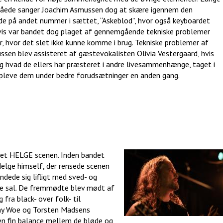
måede sanger Joachim Asmussen dog at skære igennem den
ende på andet nummer i sættet, “Askeblod”, hvor også keyboardet
ligvis var bandet dog plaget af gennemgående tekniske problemer
r, hvor det slet ikke kunne komme i brug. Tekniske problemer af
ssen blev assisteret af gæstevokalisten Olivia Vestergaard, hvis
g hvad de ellers har præsteret i andre livesammenhænge, taget i
 opleve dem under bedre forudsætninger en anden gang.
ret HELGE scenen. Inden bandet
elge himself, der rensede scenen
ndede sig lifligt med sved- og
ede sal. De fremmødte blev mødt af
 fra black- over folk- til
ny Woe og Torsten Madsens
 en fin balance mellem de bløde og