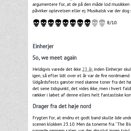
argumentere for, at de på den måde lod musikken t
påvirker oplevelsen eller ej. Musikalsk var der do
8/10
Einherjer
So, we meet again
Heldigvis varede det ikke
23 år
, inden Einherjer s
igen, så efter lidt over et år var de fire nordmænd t
Udgårdsfests gæster med skønne toner fra det høj
det sene tidspunkt, det vides ikke, men i hvert fa
rækker i løbet af denne ellers helt fantastiske ko
Drager fra det høje nord
Frygten for, at endnu et godt band skulle lide und
scenen klokken 23.10. Men da tonerne fra “The Blo
rungede gennem salen, var der absolut ingen tvivl 