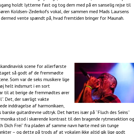
sgang holdt lytterne fast og tog dem med på en sanselig rejse til
ed Søren Koldsen-Zederkofs vokal, der sammen med Mads Laursens
il dermed vente spændt på, hvad fremtiden bringer for Maunah.
kandinavisk scene for allerførste
odtaget så godt af de fremmødte
scene. Som var de seks musikere lige
øj helt indsmurt i en sort
ar til at berige de fremmødtes ører
”. Det, der særligt vakte
rede inddragelse af harmonikaen,
s barske guitardrevne udtryk. Det hørtes især på “Fluch des Seins”
rmonika stod i skærende kontrast til den bragende rytmesektion o
ch Dich Frei” fra pladen af samme navn hørte med sin tunge
ter – og dette på trods af at vokalen ikke altid gik lige godt