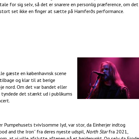
ale for sig selv, så det er snarere en personlig præference, om det
g stort set ikke en finger at sætte på Hamferðs performance.
kulle gæste en københavnsk scene
ilbage og klar til at berige
e nord. Om det var bandet eller
ld tyndede det stærkt ud i publikums
ncert.
er Pumpehusets tvivlsomme lyd, var stor, da Einherjer indtog
od and the Iron” fra deres nyeste udspil,
North Star
fra 2021,
om, at vi ville afslutte aftenen på et højdepunkt. Og selv da Frode