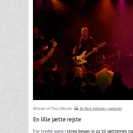
Billeder af Thea Oborski ·
Se flere billeder i galleriet
En lille jætte rejste
For tredje gang
i streg begav vi os til jætternes r