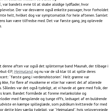
 var bandets evne til at skabe alsidige lydflader, hvor
plevelse. Der var desværre også enkelte passager, hvor forholdet
te helt, hvilket dog var symptomatisk for hele aftenen. Samlet
s kan være tilfredse med. Det var første gang, jeg oplevede
e.
t denne aften var også det splinternye band Maunah, der tilbage i
debut-EP,
Heimaland
, og nu var de så klar til at spille deres
ncert: “første gang i verdenshistorien”. Helt grønne var
ke, for flere af musikerne er eller har været del af allerede
. Således var det også tydeligt, at vi havde at gøre med folk, der
res kram. Bandet formåede at forene melankolske og
lodier med fængslende og tunge riffs, ledsaget af en buldrende
udviste en kæmpe spilleglæde, som publikum kvitterede for med
r dette blev særlig tydeligt, var “Heimaland”, hvis velovervejede