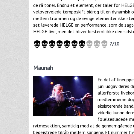
de rå toner. Endnu et element, der taler for HELGE,
velovervejede temposkift bidrog til en dynamisk o
mellem trommen og de øvrige elementer ikke stem
set leverede HELGE en performance, som de sagten
HELGE live, men det bliver bestemt ikke den sidst
7/10
Maunah
En del af lineuppe
juni udgav deres 
allerførste liveko
medlemmerne dog ik
eksisterende bands
virkelig kunne de
følelsesladede me
rytmesektion, samtidig med at de gennemgående 
begejstrede tilråb mellem sangene. Et nummer, hvo