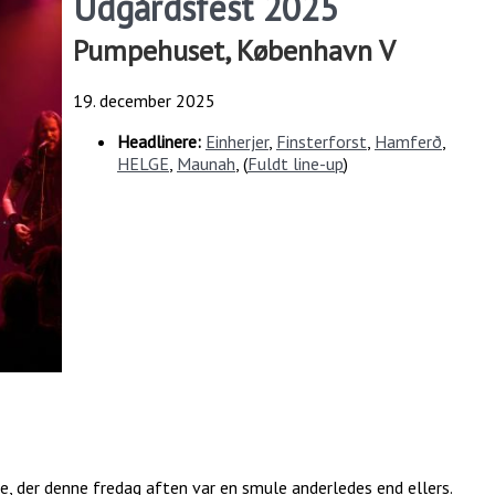
Udgårdsfest 2025
Pumpehuset, København V
19. december 2025
Headlinere:
Einherjer
,
Finsterforst
,
Hamferð
,
HELGE
,
Maunah
, (
Fuldt line-up
)
ige, der denne fredag aften var en smule anderledes end ellers.