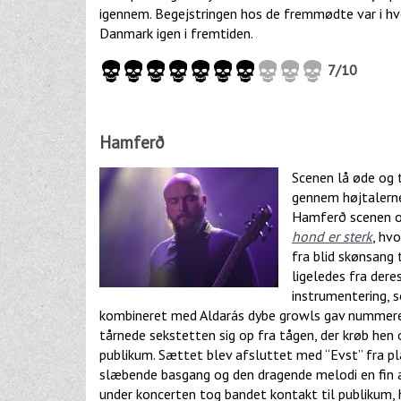
igennem. Begejstringen hos de fremmødte var i hver
Danmark igen i fremtiden.
7/10
Hamferð
Scenen lå øde og 
gennem højtalerne 
Hamferð scenen og
hond er sterk
, hv
fra blid skønsang 
ligeledes fra der
instrumentering, 
kombineret med Aldarás dybe growls gav nummeret
tårnede sekstetten sig op fra tågen, der krøb he
publikum. Sættet blev afsluttet med “Evst” fra 
slæbende basgang og den dragende melodi en fin af
under koncerten tog bandet kontakt til publikum,