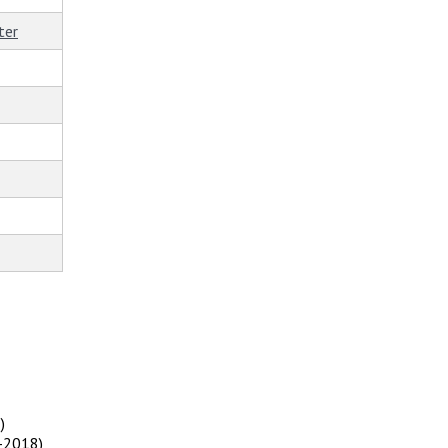
ter
8
)
-2018
)