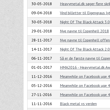
30-05-2018
Heavymetal.dk søger flere skri
09-04-2018
Vind billetter til Eigengraus l
30-03-2018
Night Of The Black Attack 3.0
29-01-2018
Nye navne til Copenhell 2018
28-11-2017
Nye navne til Copenhell offen
14-11-2017
Night Of The Black Attack 2.0
06-11-2017
Så er de første navne til Cope
01-01-2017
HMA2016 - Heavymetal.dk Aw
11-12-2016
Meanwhile on Facebook uge 
05-12-2016
Meanwhile on Facebook uge 
27-11-2016
Meanwhile on Facebook uge 
11-11-2016
Black metal vs verden