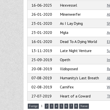
16-06-2025
Hexvessel
N
26-01-2020
Minenwerfer
A
23-01-2020
As I Lay Dying
S
23-01-2020
Mgła
A
16-01-2020
Dead To A Dying World
E
13-11-2019
Late Night Venture
S
25-09-2019
Opeth
I
20-08-2019
Illdisposed
R
07-08-2019
Humanity's Last Breath
A
02-08-2019
Carnifex
W
27-07-2019
Heart of a Coward
T
Forrige
1
2
3
4
5
6
7
8
Næste