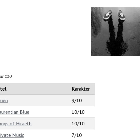
af 110
itel
Karakter
men
9/10
aurentian Blue
10/10
ongs of Hiraeth
10/10
rivate Music
7/10