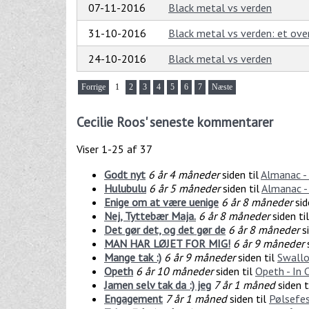
07-11-2016
Black metal vs verden
31-10-2016
Black metal vs verden: et over
24-10-2016
Black metal vs verden
Forrige
1
2
3
4
5
6
7
Næste
Cecilie Roos' seneste kommentarer
Viser 1-25 af 37
Godt nyt
6 år 4 måneder
siden til
Almanac -
Hulubulu
6 år 5 måneder
siden til
Almanac -
Enige om at være uenige
6 år 8 måneder
sid
Nej, Tyttebær Maja.
6 år 8 måneder
siden ti
Det gør det, og det gør de
6 år 8 måneder
si
MAN HAR LØJET FOR MIG!
6 år 9 måneder
s
Mange tak :)
6 år 9 måneder
siden til
Swallo
Opeth
6 år 10 måneder
siden til
Opeth - In
Jamen selv tak da :) jeg
7 år 1 måned
siden t
Engagement
7 år 1 måned
siden til
Pølsefes