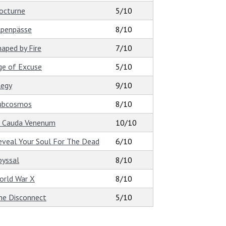
octurne
5/10
lpenpässe
8/10
haped by Fire
7/10
ge of Excuse
5/10
legy
9/10
ubcosmos
8/10
n Cauda Venenum
10/10
eveal Your Soul For The Dead
6/10
byssal
8/10
orld War X
8/10
he Disconnect
5/10