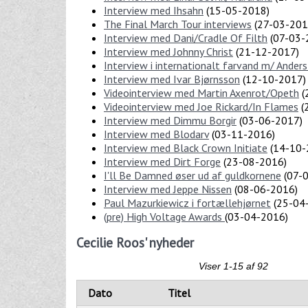
Interview med Ihsahn
(
15-05-2018
)
The Final March Tour interviews
(
27-03-20
Interview med Dani/Cradle Of Filth
(
07-03-
Interview med Johnny Christ
(
21-12-2017
)
Interview i internationalt farvand m/ Ander
Interview med Ivar Bjørnsson
(
12-10-2017
)
Videointerview med Martin Axenrot/Opeth
(
Videointerview med Joe Rickard/In Flames
(
Interview med Dimmu Borgir
(
03-06-2017
)
Interview med Blodarv
(
03-11-2016
)
Interview med Black Crown Initiate
(
14-10-
Interview med Dirt Forge
(
23-08-2016
)
I'll Be Damned øser ud af guldkornene
(
07-
Interview med Jeppe Nissen
(
08-06-2016
)
Paul Mazurkiewicz i fortællehjørnet
(
25-04
(pre) High Voltage Awards
(
03-04-2016
)
Cecilie Roos' nyheder
Viser 1-15 af 92
Dato
Titel