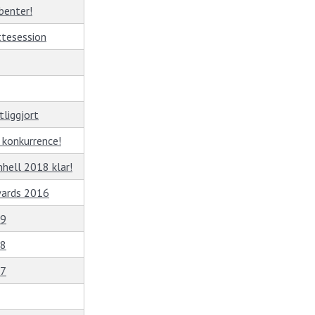
benter!
yttesession
tliggjort
 konkurrence!
nhell 2018 klar!
ards 2016
49
48
47