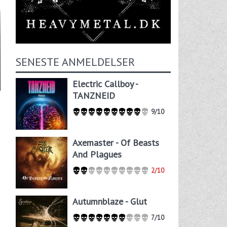
SENESTE ANMELDELSER
Electric Callboy -
TANZNEID
9/10
Axemaster - Of Beasts
And Plagues
2/10
Autumnblaze - Glut
7/10