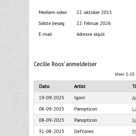
Medlem siden
22. oktober 2015
Sidste besøg
22. februar 2026
E-mail
Adresse skjult
Cecilie Roos' anmeldelser
Viser 1-15 
Dato
Artist
T
19-09-2025
Igorrr
A
08-09-2025
Panopticon
L
08-09-2025
Panopticon
S
31-08-2025
Deftones
P