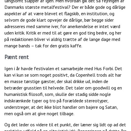
langsomt slapper af igen. Men hvordan gik det så fejringen af
Danmarks største metalfestival? Der er både gode og dårlige
aspekter af at være blevet et flagskib, en institution, og
selvom de gode klart opvejer de dårlige, bør begge sider
adresseres med samme iver, for anerkendelse er intet værd
uden kritik. Kritik er med til at gøre en god ting bedre, og her
på redaktionen bliver vi aldrig trætte af de lange dage med
mange bands – tak for den gratis kaffe.
Pænt rent
Igen i år havde festivalen et samarbejde med Hus Forbi. Det
kan vi kun se som noget positivt, da Copenhell trods alt har
en masse tørstige gæster, der skal drikke ud, inden de
betræder grusstien til helvede. Det taler om goodwill og en
humanistisk filosofi, som, skulle der stadig sidde nogle
indskrænkede typer og tro på forældede stereotyper,
understreger, at det ikke blot handler om bajere og Satan,
men også om at give noget tilbage.
Og det leder os videre til et punkt, der læner sig lidt op ad det