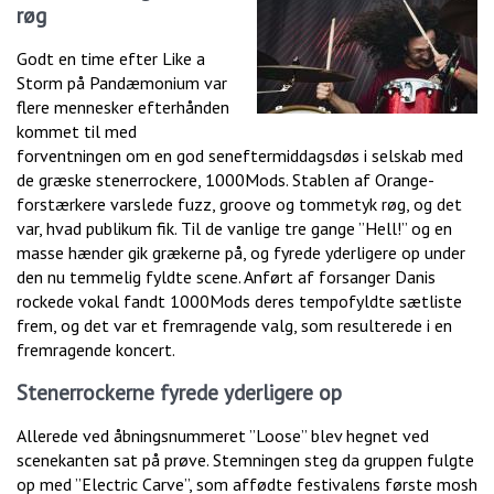
røg
Godt en time efter Like a
Storm på Pandæmonium var
flere mennesker efterhånden
kommet til med
forventningen om en god seneftermiddagsdøs i selskab med
de græske stenerrockere, 1000Mods. Stablen af Orange-
forstærkere varslede fuzz, groove og tommetyk røg, og det
var, hvad publikum fik. Til de vanlige tre gange ”Hell!” og en
masse hænder gik grækerne på, og fyrede yderligere op under
den nu temmelig fyldte scene. Anført af forsanger Danis
rockede vokal fandt 1000Mods deres tempofyldte sætliste
frem, og det var et fremragende valg, som resulterede i en
fremragende koncert.
Stenerrockerne fyrede yderligere op
Allerede ved åbningsnummeret ”Loose” blev hegnet ved
scenekanten sat på prøve. Stemningen steg da gruppen fulgte
op med ”Electric Carve”, som affødte festivalens første mosh