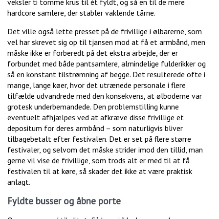
veksler ti tomme krus til ét fyldt, og så en til de mere
hardcore samlere, der stabler vaklende tårne.
Det ville også lette presset på de frivillige i ølbarerne, som
vel har skrevet sig op til tjansen mod at få et armbånd, men
måske ikke er forberedt på det ekstra arbejde, der er
forbundet med både pantsamlere, almindelige fulderikker og
så en konstant tilstrømning af begge. Det resulterede ofte i
mange, lange køer, hvor det utrænede personale i flere
tilfælde udvandrede med den konsekvens, at ølboderne var
grotesk underbemandede. Den problemstilling kunne
eventuelt afhjælpes ved at afkræve disse frivillige et
depositum for deres armbånd – som naturligvis bliver
tilbagebetalt efter festivalen. Det er set på flere større
festivaler, og selvom det måske strider imod den tillid, man
gerne vil vise de frivillige, som trods alt er med til at få
festivalen til at køre, så skader det ikke at være praktisk
anlagt.
Fyldte busser og åbne porte