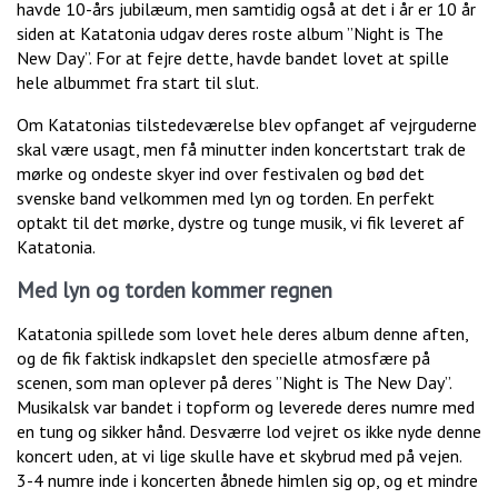
havde 10-års jubilæum, men samtidig også at det i år er 10 år
siden at Katatonia udgav deres roste album ”Night is The
New Day”. For at fejre dette, havde bandet lovet at spille
hele albummet fra start til slut.
Om Katatonias tilstedeværelse blev opfanget af vejrguderne
skal være usagt, men få minutter inden koncertstart trak de
mørke og ondeste skyer ind over festivalen og bød det
svenske band velkommen med lyn og torden. En perfekt
optakt til det mørke, dystre og tunge musik, vi fik leveret af
Katatonia.
Med lyn og torden kommer regnen
Katatonia spillede som lovet hele deres album denne aften,
og de fik faktisk indkapslet den specielle atmosfære på
scenen, som man oplever på deres ”Night is The New Day”.
Musikalsk var bandet i topform og leverede deres numre med
en tung og sikker hånd. Desværre lod vejret os ikke nyde denne
koncert uden, at vi lige skulle have et skybrud med på vejen.
3-4 numre inde i koncerten åbnede himlen sig op, og et mindre