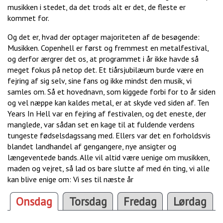
musikken i stedet, da det trods alt er det, de fleste er
kommet for.
Og det er, hvad der optager majoriteten af de besøgende:
Musikken. Copenhell er først og fremmest en metalfestival,
og derfor ærgrer det os, at programmet i år ikke havde så
meget fokus på netop det. Et tiårsjubilæum burde være en
fejring af sig selv, sine fans og ikke mindst den musik, vi
samles om. Så et hovednavn, som kiggede forbi for to år siden
og vel næppe kan kaldes metal, er at skyde ved siden af. Ten
Years In Hell var en fejring af festivalen, og det eneste, der
manglede, var sådan set en kage til at fuldende verdens
tungeste fødselsdagssang med. Ellers var det en forholdsvis
blandet landhandel af gengangere, nye ansigter og
længeventede bands. Alle vil altid være uenige om musikken,
maden og vejret, så lad os bare slutte af med én ting, vi alle
kan blive enige om: Vi ses til næste år
Onsdag
Torsdag
Fredag
Lørdag