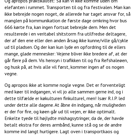
Og apropos praktikalitet: Så kan vi ikke komme uden om
elefanten i rummet. Transporten til og fra festivalen. Man kan
ikke bebrejde nogen noget, de allerede har taget ansvar for, så
manglen på kommunikation de første dage omkring hvor bus
666 kørte fra, kan ingen fortsat bebrejde dem. Men det
resulterede i en veritabel shitstorm fra utilfredse deltagere,
der af den ene eller den anden årsag ikke kunne/ville gå/cykle
ud til pladsen. Og der kan kun lyde en opfordring til de ellers
mange, glade mennesker: Vejene bliver ikke bredere af, at der
går flere på dem. Vis hensyn i trafikken til og fra Refshaleøen,
og husk på, at hvis alle vil først, kommer ingen af os nogen
vegne.
Og apropos ikke at komme nogle vegne. Det er forventeligt
med køer til indgangen, vi vil jo alle sammen gerne ind, og i
dette tilfælde er køkulturen finkulturel, men! Især R.I.P. led
under dette alle dagene. At åbne én indgang, når muligheden
er der for fire, og køen går ud til vejen, er ikke optimalt.
Enkelte tyede til højlydte mishagsytringer, da de, der havde
betalt ekstra for deres armbånd, kunne stå og se de andre
komme ind langt hurtigere. Lagt oven i transportkaos og