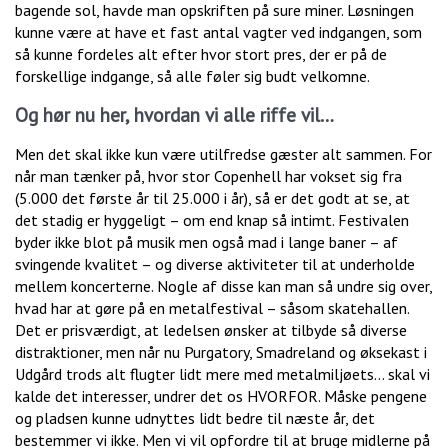
bagende sol, havde man opskriften på sure miner. Løsningen
kunne være at have et fast antal vagter ved indgangen, som
så kunne fordeles alt efter hvor stort pres, der er på de
forskellige indgange, så alle føler sig budt velkomne.
Og hør nu her, hvordan vi alle riffe vil…
Men det skal ikke kun være utilfredse gæster alt sammen. For
når man tænker på, hvor stor Copenhell har vokset sig fra
(5.000 det første år til 25.000 i år), så er det godt at se, at
det stadig er hyggeligt – om end knap så intimt. Festivalen
byder ikke blot på musik men også mad i lange baner – af
svingende kvalitet – og diverse aktiviteter til at underholde
mellem koncerterne. Nogle af disse kan man så undre sig over,
hvad har at gøre på en metalfestival – såsom skatehallen.
Det er prisværdigt, at ledelsen ønsker at tilbyde så diverse
distraktioner, men når nu Purgatory, Smadreland og øksekast i
Udgård trods alt flugter lidt mere med metalmiljøets… skal vi
kalde det interesser, undrer det os HVORFOR. Måske pengene
og pladsen kunne udnyttes lidt bedre til næste år, det
bestemmer vi ikke. Men vi vil opfordre til at bruge midlerne på