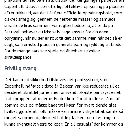
praktiske udfald på en altruistisk idé: Rengøringen på dette års
Copenhell. Udover den utroligt effektive oprydning på pladsen
efter lukketid, var der i år flere officielle oprydningshold, som
diskret smøg sig igennem de festende masser og samlede
smadrede krus sammen. For reglen hedder jo, at er du på
festival, behøver du ikke selv tage ansvar for din egen
oprydning, når nu der er folk til det samme. Men når det så er
sagt, så fremstod pladsen generelt pæn og ryddelig til trods
for de mange tørstige sjæle og åbenbart usynlige
skraldespande.
Frivillig tvang
Det kan med sikkerhed tilskrives det pantsystem, som
Copenhell indførte sidste år. Bakken var ikke reduceret til et
decideret skraldehjørne, men omvendt skabte pantsystemet
trafikpropper i ølboderne. En del kom for at indløse tårne af
tomme krus og måtte bagerst i køen for hvert tiende glas,
hvilket gjorde, at folk måske var mindre villige til at samle så
meget sammen og dermed holde pladsen pæn. Løsningen
kunne eventuelt være to køer: En til ”casuals” der kommer og