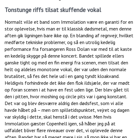
Tonstunge riffs tilsat skuffende vokal
Normalt ville et band som Immolation være en garanti for en
stor oplevelse, hvis man er til klassisk dødsmetal, men denne
aften gik ligningen bare ikke op. En blanding af regnvejr, hvilket
medførte tekniske problemer, og så en utrolig kedelig
performance fra forsangeren Ross Dolan var med til at kaste
en kedelig skygge på denne koncert. Bandet spillede ellers
ganske tight og med en fin energi fra scenen, men tilsat den
helt og aldeles monotone vokal, der var uden den normale
brutalitet, så fes det hele ud i en gang tyndt kloakvand.
Heldigvis forhindrede det ikke den flok ildsjæle, der var mødt
op foran scenen i at have en fest uden lige. Der blev gået til
den i pitten, hvor moshing og circle pits var i gang konstant.
Det var og blev desværre aldrig den dødsfest, som vi alle
havde håbet på – men om spilletidspunktet, vejret og dagen
var skyldig i dette, skal henstå i det uvisse. Men hvis
Immolation gæster Copenhell igen, så håber jeg på at
udfaldet bliver flere niveauer over det, vi oplevede denne
aften. Bandet har så meget mere i sig, så mon ikke vi har en