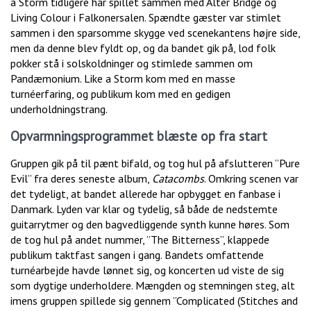
a Storm tidligere har spillet sammen med Alter Bridge og
Living Colour i Falkonersalen. Spændte gæster var stimlet
sammen i den sparsomme skygge ved scenekantens højre side,
men da denne blev fyldt op, og da bandet gik på, lod folk
pokker stå i solskoldninger og stimlede sammen om
Pandæmonium. Like a Storm kom med en masse
turnéerfaring, og publikum kom med en gedigen
underholdningstrang.
Opvarmningsprogrammet blæste op fra start
Gruppen gik på til pænt bifald, og tog hul på afslutteren ”Pure
Evil” fra deres seneste album,
Catacombs
. Omkring scenen var
det tydeligt, at bandet allerede har opbygget en fanbase i
Danmark. Lyden var klar og tydelig, så både de nedstemte
guitarrytmer og den bagvedliggende synth kunne høres. Som
de tog hul på andet nummer, ”The Bitterness”, klappede
publikum taktfast sangen i gang. Bandets omfattende
turnéarbejde havde lønnet sig, og koncerten ud viste de sig
som dygtige underholdere. Mængden og stemningen steg, alt
imens gruppen spillede sig gennem ”Complicated (Stitches and