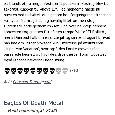
pit blandt et nu meget feststemt publikum. Moshing blev til
taktfast klappen til ”Above 179”, og hænderne nåede nu
næsten ned til lydteltet. Ligesom hos forgængerne på scenen
var lyden fremragende, og navnlig lilletrommen slog
tilfredsstillende gennem mikset. Lidt over halvvejs gennem
koncerten tog gruppen fat på den tempofyldte ”El Rollito”,
mens Dani bad folk om en circle pit og såmænd også fik, hvad
han bad om. Pitten voksede kun i størrelse på afslutteren
”Super Van Vacation”, hvor også den første crowdsurfer
passerede hegnet, og hvor de sidste gæster foran lydteltet
også løftede næverne i begejstring.
8
/
10
Af
Christian Søndergaard
.
Eagles Of Death Metal
Pandæmonium
, kl.
21:00