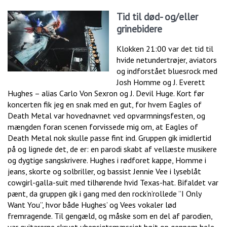
Tid til død- og/eller
grinebidere
Klokken 21:00 var det tid til
hvide netundertrøjer, aviators
og indforstået bluesrock med
Josh Homme og J. Everett
Hughes – alias Carlo Von Sexron og J. Devil Huge. Kort før
koncerten fik jeg en snak med en gut, for hvem Eagles of
Death Metal var hovednavnet ved opvarmningsfesten, og
mængden foran scenen forvissede mig om, at Eagles of
Death Metal nok skulle passe fint ind. Gruppen gik imidlertid
på og lignede det, de er: en parodi skabt af vellæste musikere
og dygtige sangskrivere. Hughes i rødforet kappe, Homme i
jeans, skorte og solbriller, og bassist Jennie Vee i lyseblåt
cowgirl-galla-suit med tilhørende hvid Texas-hat. Bifaldet var
pænt, da gruppen gik i gang med den rock’n’rollede ”I Only
Want You”, hvor både Hughes’ og Vees vokaler lød
fremragende. Til gengæld, og måske som en del af parodien,
var guitarerne skruet uhensigtsmæssigt højt op gennem hele