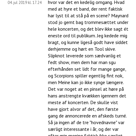
hvor var det en kedelig omgang. Hvad
04. jul 2019 kl. 17.24
med at hyre et band, der rent faktisk
har lyst til at stå på en scene? Maynard
stod jo gemt bag trommesættet under
hele koncerten, og det blev ikke sagt ét
eneste ord til publikum. Jeg kedede mig
bragt, og kunne ligeså godt have siddet
derhjemme og hørt en Tool skive.
Slipknot leverede som sædvanlig et
fedt show, men dem har man sgu
efterhånden set lidt for mange gange,
og Scorpions spiller egentlig fint nok,
men Meine kan jo ikke synge længere.
Det var noget at en pinsel at høre på
hans anstrengte kvækken igennem det
meste af koncerten. De skulle vist
have gjort alvor af det, den første
gang de annoncerede en afskeds turné.
Så ja ingen af de tre "hovednavne" var
særligt interessante i år, og der var
efter min mening faktisk ikke særligt