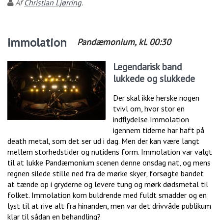
Af
Christian Ljørring
.
Immolation
Pandæmonium
, kl.
00:30
Legendarisk band
lukkede og slukkede
Der skal ikke herske nogen
tvivl om, hvor stor en
indflydelse Immolation
igennem tiderne har haft på
death metal, som det ser ud i dag. Men der kan være langt
mellem storhedstider og nutidens form. Immolation var valgt
til at lukke Pandæmonium scenen denne onsdag nat, og mens
regnen silede stille ned fra de mørke skyer, forsøgte bandet
at tænde op i gryderne og levere tung og mørk dødsmetal til
folket. Immolation kom buldrende med fuldt smadder og en
lyst til at rive alt fra hinanden, men var det drivvåde publikum
klar til sådan en behandling?