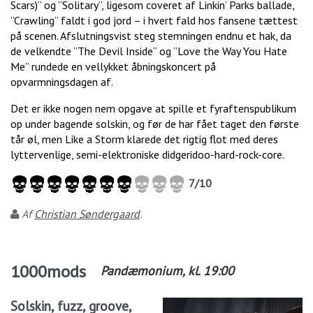
Scars)” og ”Solitary”, ligesom coveret af Linkin’ Parks ballade,
”Crawling” faldt i god jord – i hvert fald hos fansene tættest
på scenen. Afslutningsvist steg stemningen endnu et hak, da
de velkendte ”The Devil Inside” og ”Love the Way You Hate
Me” rundede en vellykket åbningskoncert på
opvarmningsdagen af.
Det er ikke nogen nem opgave at spille et fyraftenspublikum
op under bagende solskin, og før de har fået taget den første
tår øl, men Like a Storm klarede det rigtig flot med deres
lyttervenlige, semi-elektroniske didgeridoo-hard-rock-core.
7
/
10
Af
Christian Søndergaard
.
1000mods
Pandæmonium
, kl.
19:00
Solskin, fuzz, groove,