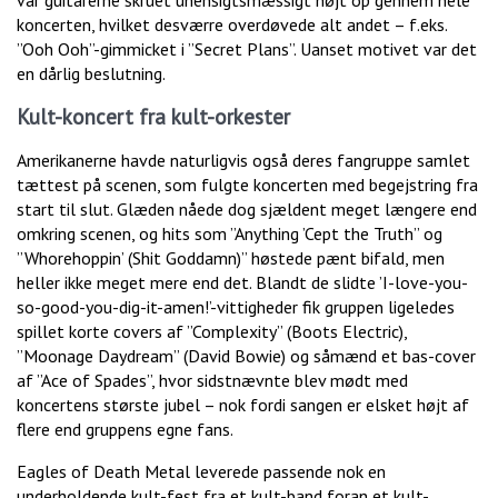
koncerten, hvilket desværre overdøvede alt andet – f.eks.
”Ooh Ooh”-gimmicket i ”Secret Plans”. Uanset motivet var det
en dårlig beslutning.
Kult-koncert fra kult-orkester
Amerikanerne havde naturligvis også deres fangruppe samlet
tættest på scenen, som fulgte koncerten med begejstring fra
start til slut. Glæden nåede dog sjældent meget længere end
omkring scenen, og hits som ”Anything ’Cept the Truth” og
”Whorehoppin’ (Shit Goddamn)” høstede pænt bifald, men
heller ikke meget mere end det. Blandt de slidte ’I-love-you-
so-good-you-dig-it-amen!’-vittigheder fik gruppen ligeledes
spillet korte covers af ”Complexity” (Boots Electric),
”Moonage Daydream” (David Bowie) og såmænd et bas-cover
af ”Ace of Spades”, hvor sidstnævnte blev mødt med
koncertens største jubel – nok fordi sangen er elsket højt af
flere end gruppens egne fans.
Eagles of Death Metal leverede passende nok en
underholdende kult-fest fra et kult-band foran et kult-