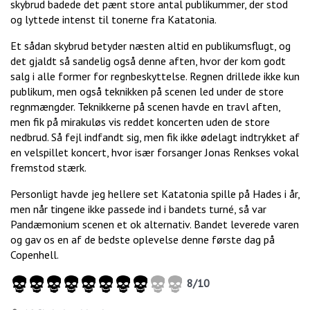
skybrud badede det pænt store antal publikummer, der stod
og lyttede intenst til tonerne fra Katatonia.
Et sådan skybrud betyder næsten altid en publikumsflugt, og
det gjaldt så sandelig også denne aften, hvor der kom godt
salg i alle former for regnbeskyttelse. Regnen drillede ikke kun
publikum, men også teknikken på scenen led under de store
regnmængder. Teknikkerne på scenen havde en travl aften,
men fik på mirakuløs vis reddet koncerten uden de store
nedbrud. Så fejl indfandt sig, men fik ikke ødelagt indtrykket af
en velspillet koncert, hvor især forsanger Jonas Renkses vokal
fremstod stærk.
Personligt havde jeg hellere set Katatonia spille på Hades i år,
men når tingene ikke passede ind i bandets turné, så var
Pandæmonium scenen et ok alternativ. Bandet leverede varen
og gav os en af de bedste oplevelse denne første dag på
Copenhell.
8
/
10