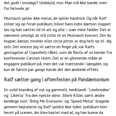
det godt i onsdags? Undskyld, mor. Man må ikke bande, men
for helvede ja!
Mustasch spiller ikke metal, de spiller hardrock. Og når Ralf
stiller sig op foran publikum, bliver hans indre dæmon sluppet
løs og han sætter ild til alt og alle – især mine fødder. Det er
nærmest umuligt at stå stille til en Mustasch koncert. Om du
hopper, danser, mosher eller circle pitter, er dog helt op til dig
selv. Det eneste jeg vil sætte en finger på, var Ralfs
gentagelse af Copenhell-råbet, som de fleste af os kender fra
konferencier Carsten Holm. Det er en glimrende måde at
engagere publikum på, men det var trættende i længden, og
kun de første par gange havde det den ønskede effekt.
Ralf sætter gang i aftenfesten på Pandæmonium
En solid blanding af nyt og gammelt, heriblandt “Lawbreaker”
og “Libérta” fra den nyeste skive,
Silent Killer,
samt ældre
kendinge som “Bring Me Everyone” og “Speed Metal” bragede
gennem højtalerne og Ralf spildte ikke tiden: publikum blev
hevet på scenen, der blev kastet med øl, og han kunne da