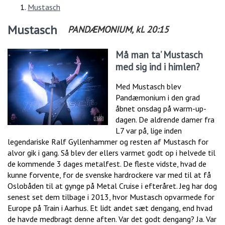
Mustasch
Mustasch
PANDÆMONIUM
, kl.
20:15
Må man ta’ Mustasch
med sig ind i himlen?
Med Mustasch blev
Pandæmonium i den grad
åbnet onsdag på warm-up-
dagen. De aldrende damer fra
L7 var på, lige inden
legendariske Ralf Gyllenhammer og resten af Mustasch for
alvor gik i gang. Så blev der ellers varmet godt op i helvede til
de kommende 3 dages metalfest. De fleste vidste, hvad de
kunne forvente, for de svenske hardrockere var med til at få
Oslobåden til at gynge på Metal Cruise i efteråret. Jeg har dog
senest set dem tilbage i 2013, hvor Mustasch opvarmede for
Europe på Train i Aarhus. Et lidt andet sæt dengang, end hvad
de havde medbragt denne aften. Var det godt dengang? Ja. Var