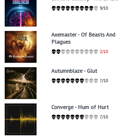
9/10
Axemaster - Of Beasts And
Plagues
2/10
Autumnblaze - Glut
7/10
Converge - Hum of Hurt
7/10