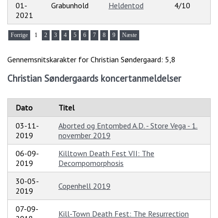
01-
Grabunhold
Heldentod
4/10
2021
Forrige
1
2
3
4
5
6
7
8
9
Næste
Gennemsnitskarakter for Christian Søndergaard: 5,8
Christian Søndergaards koncertanmeldelser
Dato
Titel
03-11-
Aborted og Entombed A.D. - Store Vega - 1.
2019
november 2019
06-09-
Killtown Death Fest VII: The
2019
Decompomorphosis
30-05-
Copenhell 2019
2019
07-09-
Kill-Town Death Fest: The Resurrection