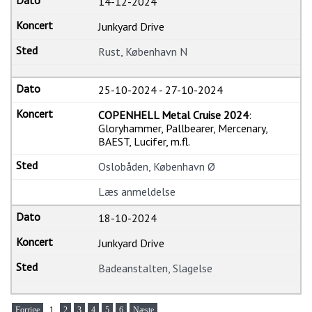
14-12-2024
Junkyard Drive
Rust, København N
25-10-2024
-
27-10-2024
COPENHELL Metal Cruise 2024
:
Gloryhammer, Pallbearer, Mercenary,
BAEST, Lucifer, m.fl.
Oslobåden, København Ø
Læs anmeldelse
18-10-2024
Junkyard Drive
Badeanstalten, Slagelse
Forrige
1
2
3
4
5
6
Næste