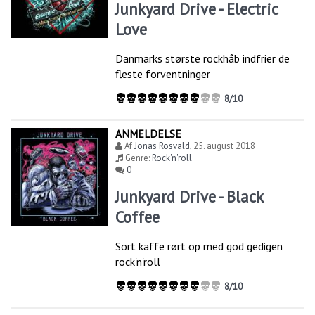
Junkyard Drive - Electric
Love
Danmarks største rockhåb indfrier de
fleste forventninger
8/10
ANMELDELSE
Af
Jonas Rosvald
,
25. august 2018
Genre:
Rock'n'roll
0
Junkyard Drive - Black
Coffee
Sort kaffe rørt op med god gedigen
rock'n'roll
8/10