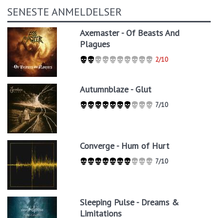
SENESTE ANMELDELSER
Axemaster - Of Beasts And
Plagues
2/10
Autumnblaze - Glut
7/10
Converge - Hum of Hurt
7/10
Sleeping Pulse - Dreams &
Limitations