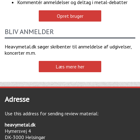
Kommentér anmeldelser og deltag i metal-debatter
Opret bruger
BLIV ANMELDER
Heavymetal.dk søger skribenter til anmeldelse af udgivelser,
koncerter m.m.
Læs mere her
Adresse
Use this address for sending review material:
heavymetal.dk
Hymersvej 4
DK-3000
Helsingør