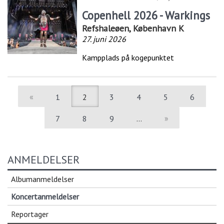
Copenhell 2026 - Warkings
Refshaleøen, København K
27. juni 2026
Kampplads på kogepunktet
«
1
2
3
4
5
6
7
8
9
…
»
ANMELDELSER
Albumanmeldelser
Koncertanmeldelser
Reportager