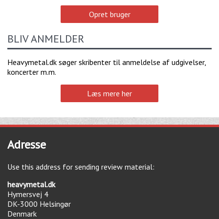
Opret bruger
BLIV ANMELDER
Heavymetal.dk søger skribenter til anmeldelse af udgivelser,
koncerter m.m.
Læs mere her
Adresse
Use this address for sending review material:
heavymetal.dk
Hymersvej 4
DK-3000
Helsingør
Denmark