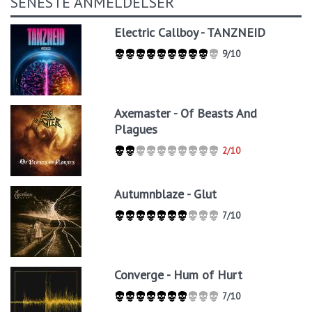
SENESTE ANMELDELSER
Electric Callboy - TANZNEID
9/10
Axemaster - Of Beasts And
Plagues
2/10
Autumnblaze - Glut
7/10
Converge - Hum of Hurt
7/10