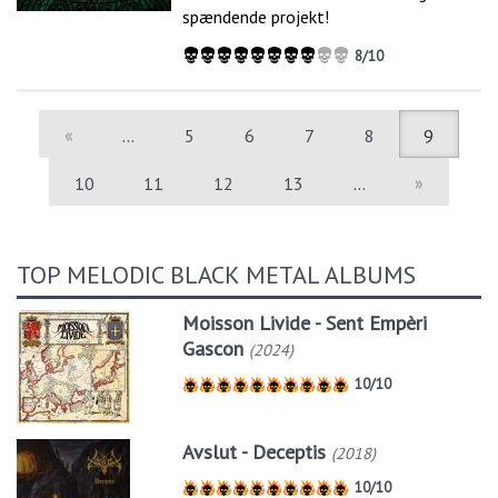
spændende projekt!
8/10
«
…
5
6
7
8
9
10
11
12
13
…
»
TOP MELODIC BLACK METAL ALBUMS
Moisson Livide - Sent Empèri
Gascon
(2024)
10/10
Avslut - Deceptis
(2018)
10/10