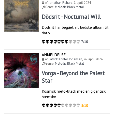
Af
Jonathan Pichard
,
7. april 2024
Genre:
Melodic Black Metal
Dödsrit - Nocturnal Will
Dödsrit har begået sit bedste album til
dato
7/10
ANMELDELSE
Af
Patrick Krintel Johansen
,
26. april 2024
Genre:
Melodic Black Metal
Vorga - Beyond the Palest
Star
Kosmisk melo-black med én gigantisk
hæmsko
5/10