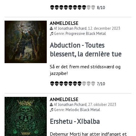
8/10
ANMELDELSE
Af
Jonathan Pichard
,
12. december 2023
Genre:
Progressive Black Metal
Abduction - Toutes
blessent, la dernière tue
Så er det frem med stridssværd og
jazzpibe!
7/10
ANMELDELSE
Af
Jonathan Pichard
,
27. oktober 2023
Genre:
Melodic Black Metal
Ershetu - Xibalba
Debemur Morti har atter indfanget et