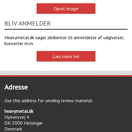
Opret bruger
BLIV ANMELDER
Heavymetal.dk søger skribenter til anmeldelse af udgivelser,
koncerter m.m.
Læs mere her
Adresse
Use this address for sending review material:
heavymetal.dk
Hymersvej 4
DK-3000
Helsingør
Denmark