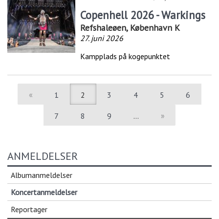
Copenhell 2026 - Warkings
Refshaleøen, København K
27. juni 2026
Kampplads på kogepunktet
«
1
2
3
4
5
6
7
8
9
…
»
ANMELDELSER
Albumanmeldelser
Koncertanmeldelser
Reportager