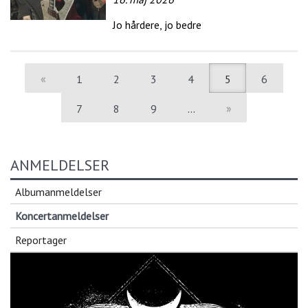
Jo hårdere, jo bedre
«
1
2
3
4
5
6
7
8
9
…
»
ANMELDELSER
Albumanmeldelser
Koncertanmeldelser
Reportager