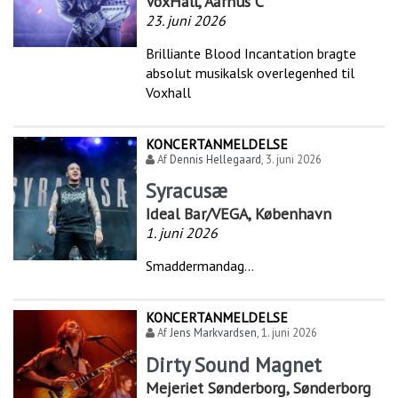
VoxHall, Aarhus C
23. juni 2026
Brilliante Blood Incantation bragte
absolut musikalsk overlegenhed til
Voxhall
KONCERTANMELDELSE
Af
Dennis Hellegaard
,
3. juni 2026
Syracusæ
Ideal Bar/VEGA, København
1. juni 2026
Smaddermandag...
KONCERTANMELDELSE
Af
Jens Markvardsen
,
1. juni 2026
Dirty Sound Magnet
Mejeriet Sønderborg, Sønderborg