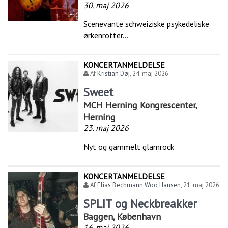
30. maj 2026
Scenevante schweiziske psykedeliske
ørkenrotter...
KONCERTANMELDELSE
Af
Kristian Døj
,
24. maj 2026
Sweet
MCH Herning Kongrescenter,
Herning
23. maj 2026
Nyt og gammelt glamrock
KONCERTANMELDELSE
Af
Elias Bechmann Woo Hansen
,
21. maj 2026
SPLIT og Neckbreakker
Baggen, København
16. maj 2026