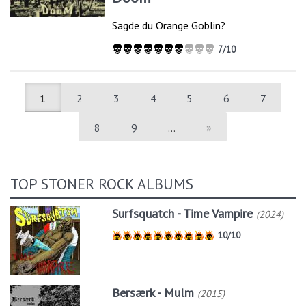
Sagde du Orange Goblin?
7/10
1
2
3
4
5
6
7
8
9
…
»
TOP STONER ROCK ALBUMS
Surfsquatch - Time Vampire
(2024)
10/10
Bersærk - Mulm
(2015)