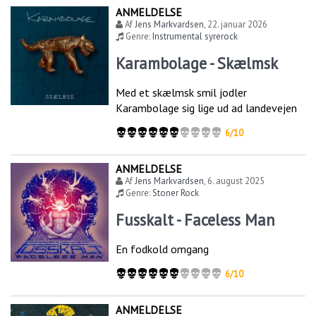
ANMELDELSE
Af
Jens Markvardsen
,
22. januar 2026
Genre:
Instrumental syrerock
Karambolage - Skælmsk
Med et skælmsk smil jodler
Karambolage sig lige ud ad landevejen
6/10
ANMELDELSE
Af
Jens Markvardsen
,
6. august 2025
Genre:
Stoner Rock
Fusskalt - Faceless Man
En fodkold omgang
6/10
ANMELDELSE