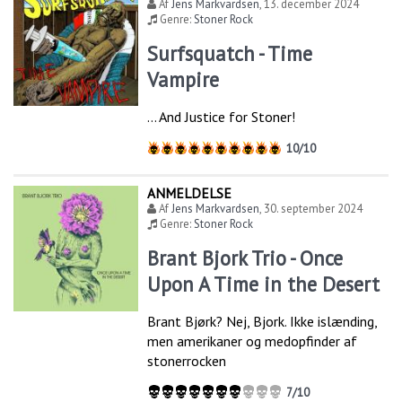
Af
Jens Markvardsen
,
13. december 2024
Genre:
Stoner Rock
Surfsquatch - Time
Vampire
… And Justice for Stoner!
10/10
ANMELDELSE
Af
Jens Markvardsen
,
30. september 2024
Genre:
Stoner Rock
Brant Bjork Trio - Once
Upon A Time in the Desert
Brant Bjørk? Nej, Bjork. Ikke islænding,
men amerikaner og medopfinder af
stonerrocken
7/10