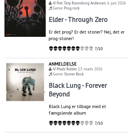
Af
Piet Terp Ravnsborg Andersen
,
6. juni 2026
Genre:
Prog rock
Elder - Through Zero
Er det prog? Er det stoner? Nej, det er
prog-stoner!
7/10
ANMELDELSE
Af
Mads Ridder
,
13. marts 2026
Genre:
Stoner Rock
Black Lung - Forever
Beyond
Black Lung er tilbage med et
fængslende album
7/10