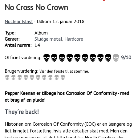
No Cross No Crown
Nuclear Blast
· Udkom
12. januar 2018
Type:
Album
Genrer:
Sludge metal
,
Hardcore
Antal numre:
14
Officiel vurdering:
9
/
10
Brugervurdering:
Vær den første til at stemme.
Pepper Keenan er tilbage hos Corrosion Of Conformity - med
et brag af en plade!
They´re back!
Historien om Corrosion Of Conformity (COC) er en længere og
lidt kringlet fortælling, hvis alle detaljer skal med. Men den
kortere version er, at det lille band fra North Carolina, der