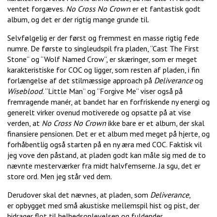
ventet forgæves.
No Cross No Crown
er et fantastisk godt
album, og det er der rigtig mange grunde til.
Selvfølgelig er der først og fremmest en masse rigtig fede
numre. De første to singleudspil fra pladen, “Cast The First
Stone” og “Wolf Named Crow”, er skæringer, som er meget
karakteristiske for COC og ligger, som resten af pladen, i fin
forlængelse af det stilmæssige approach på
Deliverance
og
Wiseblood
. “Little Man” og “Forgive Me” viser også på
fremragende manér, at bandet har en forfriskende ny energi og
generelt virker ovenud motiverede og opsatte på at vise
verden, at
No Cross No Crown
ikke bare er et album, der skal
finansiere pensionen. Det er et album med meget på hjerte, og
forhåbentlig også starten på en ny æra med COC. Faktisk vil
jeg vove den påstand, at pladen godt kan måle sig med de to
nævnte mesterværker fra midt halvfemserne. Ja sgu, det er
store ord. Men jeg står ved dem.
Derudover skal det nævnes, at pladen, som
Deliverance
,
er opbygget med små akustiske mellemspil hist og pist, der
bidrager flot til helhedsoplevelsen og fuldender