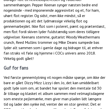
sammenhængen. Pepper Keenan synger næsten bedre end
nogensinde - med imponerende aggresivitet og et, for ham,
uhørt flot register. Og sidst, men ikke mindst, så er
produktionen og alt det lydmæssige virkelig flot og
gennemarbejdet. Ikke flot som i poleret, pænt og prætentiøst,
men flot fordi skiven lyder fuldstændig som deres tidligere
udgivelser. Keenans stemme, guitarist Woody Weathermans
crunch, Reed Mullins trommer og Mike Deans sumpede bas
lyder alt sammen som i gamle dage og bidrager til, at enhver
fan straks vil føle sig hjemme i COCs univers anno 2018.
Virkelig godt gået!
Guf for fans
Ved første gennemlytning vil nogen måske spørge, om ikke der
bare er gået Dizzy Mizz Lizzy i den. Jo, det kan umiddelbart
godt lyde som om, at bandet har spolet den mentale tid 30
år tilbage og klasket et album sammen med velmagtsdagene
som eneste pejlemærke, men giver man pladen lidt længere
tid og lader den synke ind, venter der en stor gevinst. Det er