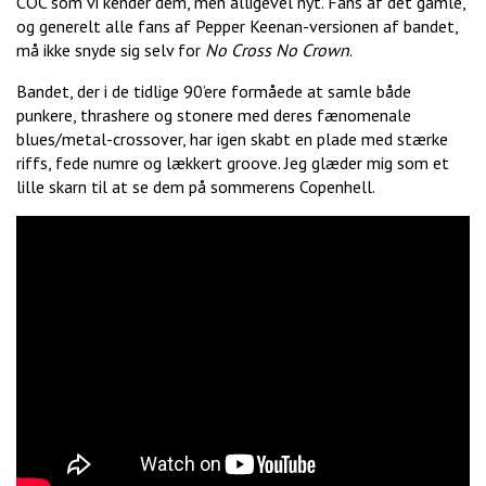
COC som vi kender dem, men alligevel nyt. Fans af det gamle,
og generelt alle fans af Pepper Keenan-versionen af bandet,
må ikke snyde sig selv for
No Cross No Crown
.
Bandet, der i de tidlige 90’ere formåede at samle både
punkere, thrashere og stonere med deres fænomenale
blues/metal-crossover, har igen skabt en plade med stærke
riffs, fede numre og lækkert groove. Jeg glæder mig som et
lille skarn til at se dem på sommerens Copenhell.