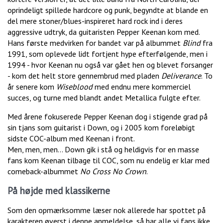
oprindeligt spillede hardcore og punk, begyndte at blande en
del mere stoner/blues-inspireret hard rock ind i deres
aggressive udtryk, da guitaristen Pepper Keenan kom med.
Hans første medvirken for bandet var på albummet
Blind
fra
1991, som oplevede lidt fortjent hype efterfølgende, men i
1994 - hvor Keenan nu også var gået hen og blevet forsanger
- kom det helt store gennembrud med pladen
Deliverance
. To
år senere kom
Wiseblood
med endnu mere kommerciel
succes, og turne med blandt andet Metallica fulgte efter.
Med årene fokuserede Pepper Keenan dog i stigende grad på
sin tjans som guitarist i Down, og i 2005 kom foreløbigt
sidste COC-album med Keenan i front.
Men, men, men... Down gik i stå og heldigvis for en masse
fans kom Keenan tilbage til COC, som nu endelig er klar med
comeback-albummet
No Cross No Crown
.
På højde med klassikerne
Som den opmærksomme læser nok allerede har spottet på
karakteren øverst i denne anmeldelse, så har alle vi fans ikke