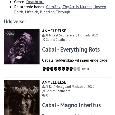
Genre:
Deathcore
Relaterede bands:
Carnifex
,
Thy Art Is Murder
,
Unseen
Faith
,
Lifesick
,
Bleeding Through
Udgivelser
ANMELDELSE
Af
Mikkel Skotte-Yven
,
19. marts 2025
Genre:
Deathcore
Cabal - Everything Rots
Cabals råddenskab vil ingen ende tage
8/10
ANMELDELSE
Af
Rolf Meldgaard
,
9. oktober 2022
Genre:
Deathcore
0
Cabal - Magno Interitus