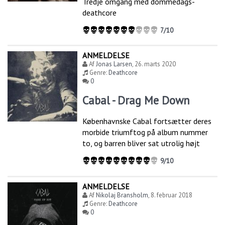
Tredje omgang med dommedags-
deathcore
7/10
ANMELDELSE
Af
Jonas Larsen
,
26. marts 2020
Genre:
Deathcore
0
Cabal - Drag Me Down
Københavnske Cabal fortsætter deres
morbide triumftog på album nummer
to, og barren bliver sat utrolig højt
9/10
ANMELDELSE
Af
Nikolaj Bransholm
,
8. februar 2018
Genre:
Deathcore
0