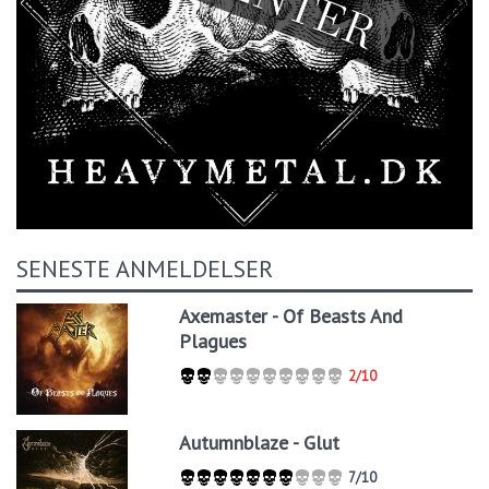
SENESTE ANMELDELSER
Axemaster - Of Beasts And
Plagues
2/10
Autumnblaze - Glut
7/10