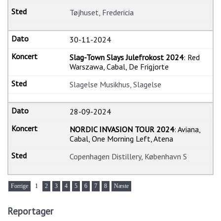
Tøjhuset, Fredericia
30-11-2024
Slag-Town Slays Julefrokost 2024
: Red
Warszawa, Cabal, De Frigjorte
Slagelse Musikhus, Slagelse
28-09-2024
NORDIC INVASION TOUR 2024
: Aviana,
Cabal, One Morning Left, Atena
Copenhagen Distillery, København S
Forrige
1
2
3
4
5
6
7
8
Næste
Reportager