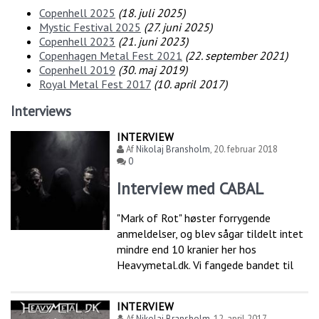
Copenhell 2025
(
18. juli 2025
)
Mystic Festival 2025
(
27. juni 2025
)
Copenhell 2023
(
21. juni 2023
)
Copenhagen Metal Fest 2021
(
22. september 2021
)
Copenhell 2019
(
30. maj 2019
)
Royal Metal Fest 2017
(
10. april 2017
)
Interviews
INTERVIEW
Af
Nikolaj Bransholm
,
20. februar 2018
0
Interview med CABAL
"Mark of Rot" høster forrygende
anmeldelser, og blev sågar tildelt intet
mindre end 10 kranier her hos
Heavymetal.dk. Vi fangede bandet til
INTERVIEW
Af
Nikolaj Bransholm
,
12. april 2017