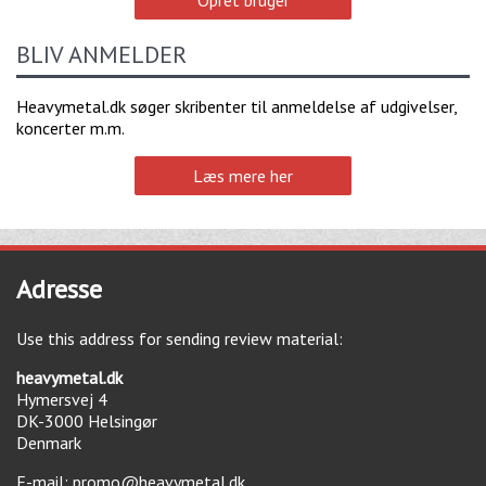
BLIV ANMELDER
Heavymetal.dk søger skribenter til anmeldelse af udgivelser,
koncerter m.m.
Læs mere her
Adresse
Use this address for sending review material:
heavymetal.dk
Hymersvej 4
DK-3000
Helsingør
Denmark
E-mail:
promo@heavymetal.dk