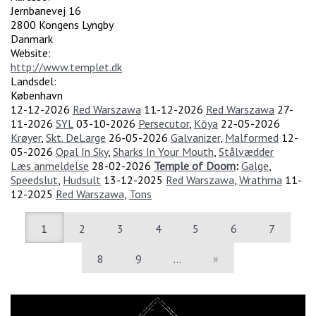
Jernbanevej 16
2800
Kongens Lyngby
Danmark
Website:
http://www.templet.dk
Landsdel:
København
12-12-2026
Red Warszawa
11-12-2026
Red Warszawa
27-
11-2026
SYL
03-10-2026
Persecutor
,
Kōya
22-05-2026
Krøyer
,
Skt. DeLarge
26-05-2026
Galvanizer
,
Malformed
12-
05-2026
Opal In Sky
,
Sharks In Your Mouth
,
Stålvædder
Læs anmeldelse
28-02-2026
Temple of Doom
:
Galge
,
Speedslut
,
Hudsult
13-12-2025
Red Warszawa
,
Wrathma
11-
12-2025
Red Warszawa
,
Tons
1
2
3
4
5
6
7
8
9
…
»