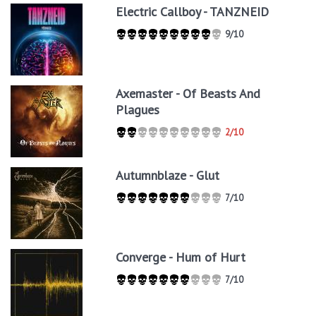
Electric Callboy - TANZNEID
9/10
Axemaster - Of Beasts And
Plagues
2/10
Autumnblaze - Glut
7/10
Converge - Hum of Hurt
7/10