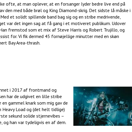
kke ofte, at man oplever, at en forsanger lyder bedre live end på
av den med både brøl og King Diamond-skrig. Det sidste lå måske i
Med et solidt spillende band bag sig og en stribe medrivende,
et var det ingen sag at få gang i et motiveret publikum. Udover
Han fremstod som et mix af Steve Harris og Robert Trujillo, og
ssist for. Vi fik dermed 45 fornøjellige minutter med en skøn
nert Bay Area-thrash.
annet i 2017 af frontmand og
en har de udgivet en lille stribe
or en gammel knark som mig gav de
Heavy Load og (det helt tidlige)
rste sekund solide stjernevibes –
e, og han var tydeligvis en af dem.