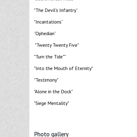
"The Devil's Infantry”
"Incantations”
”Ophedian”
"Twenty Twenty Five"
"Turn the Tide""
"Into the Mouth of Eternity"
"Testimony"
"Alone in the Dock"
"Siege Mentality"
Photo gallery