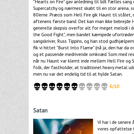
"Hearts on Fire" gav anledning til lidt fælles sang
Supercatchy og nærmest skabt til en stor arena, so
80’erne. Præcis som Hell Fire gik Haunt til ståle
aftenens første band. Det kan man ikke bebrejde 
generelle skepsis overfor alt for meget melodi i 
the Good Fight", men bandet kæmpede ufortrødent v
sangskriver, Russ Tippins, og han stod gudhjælpemi
fik vi hittet "Burst Into Flame" (nå ja, den har da
og et passende medrivende omkvæd. Som med rest
når nu Haunt var klemt inde mellem Hell Fire og Sa
folk, der fastholder, at traditionel heavy metal ud
men nu var det endelig tid til at hylde Satan.
6/10
Satan
Vi har i de senere
vores opfattelse