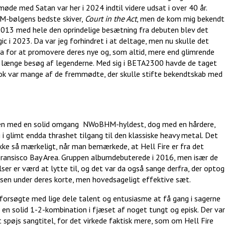
øde med Satan var her i 2024 indtil videre udsat i over 40 år.
M-bølgens bedste skiver,
Court in the Act
, men de kom mig bekendt
 2013 med hele den oprindelige besætning fra debuten blev det
gic i 2023. Da var jeg forhindret i at deltage, men nu skulle det
opa for at promovere deres nye og, som altid, mere end glimrende
m længe besøg af legenderne. Med sig i BETA2300 havde de taget
ok var mange af de fremmødte, der skulle stifte bekendtskab med
nen med en solid omgang NWoBHM-hyldest, dog med en hårdere,
i glimt endda thrashet tilgang til den klassiske heavy metal. Det
kke så mærkeligt, når man bemærkede, at Hell Fire er fra det
ransisco Bay Area. Gruppen albumdebuterede i 2016, men især de
ser er værd at lytte til, og det var da også sange derfra, der optog
sen under deres korte, men hovedsageligt effektive sæt.
 forsøgte med lige dele talent og entusiasme at få gang i sagerne
 en solid 1-2-kombination i fjæset af noget tungt og episk. Der var
t spøjs sangtitel, for det virkede faktisk mere, som om Hell Fire