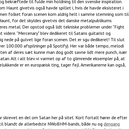
 og bekræftede til fulde min holdning til den svenske inspiration.
m Haunt givetvis også havde spillet i, hvis de havde eksisteret i
t, men folket foran scenen kom aldrig helt i samme stemning som til
Haunt, for det skyldes givetvis det danske metalpublikums
deres metal. Der opstod også lidt tekniske problemer under "Fight
idere. "Mercenary" blev dedikeret til Satans guitarist og
g nede på gulvet lige foran scenen. Det er sgu dedikeret! Til slut
 over 100.000 afspilninger på Spotify). Her var både tempo, melodi
en af deres sæt kunne man dog godt savne lidt mere punch, især
tan. Alt i alt blev vi varmet op af to glimrende eksempler på, at
elukkende er en europæisk ting, tager fejl. Amerikanerne kan også,
 år skrevet en del om Satan her på sitet. Kort fortalt hører de efter
 til blandt de allerbedste NWoBHM-bands, både nu og
dengang