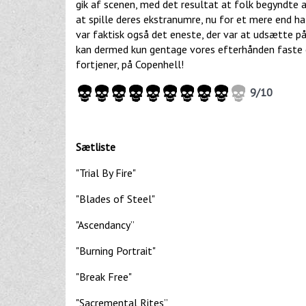
gik af scenen, med det resultat at folk begyndte a
at spille deres ekstranumre, nu for et mere end h
var faktisk også det eneste, der var at udsætte p
kan dermed kun gentage vores efterhånden faste op
fortjener, på Copenhell!
9/10
Sætliste
"Trial By Fire"
"Blades of Steel"
"Ascendancy”
"Burning Portrait"
"Break Free"
"Sacremental Rites”