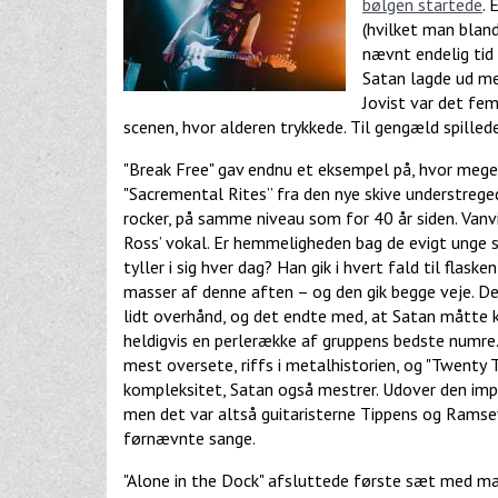
bølgen startede
. 
(hvilket man blan
nævnt endelig tid 
Satan lagde ud me
Jovist var det fe
scenen, hvor alderen trykkede. Til gengæld spille
"Break Free" gav endnu et eksempel på, hvor meg
"Sacremental Rites” fra den nye skive understreged
rocker, på samme niveau som for 40 år siden. Vanv
Ross’ vokal. Er hemmeligheden bag de evigt unge
tyller i sig hver dag? Han gik i hvert fald til flas
masser af denne aften – og den gik begge veje. De
lidt overhånd, og det endte med, at Satan måtte 
heldigvis en perlerække af gruppens bedste numre.
mest oversete, riffs i metalhistorien, og "Twenty
kompleksitet, Satan også mestrer. Udover den imp
men det var altså guitaristerne Tippens og Ramsey
førnævnte sange.
"Alone in the Dock" afsluttede første sæt med ma