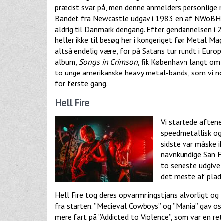
præcist svar på, men denne anmelders personlige m
Bandet fra Newcastle udgav i 1983 en af NWoBH
aldrig til Danmark dengang. Efter gendannelsen i
heller ikke til besøg her i kongeriget før Metal Ma
altså endelig være, for på Satans tur rundt i Eur
album,
Songs in Crimson
, fik København langt o
to unge amerikanske heavy metal-bands, som vi n
for første gang.
Hell Fire
Vi startede afte
speedmetallisk og 
sidste var måske i
navnkundige San F
to seneste udgivel
det meste af plad
Hell Fire tog deres opvarmningstjans alvorligt og
fra starten. ”Medieval Cowboys” og ”Mania” gav os
mere fart på ”Addicted to Violence”, som var en re