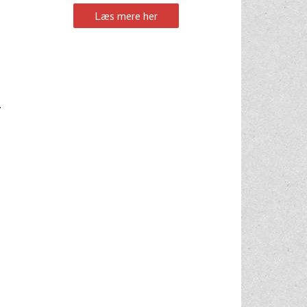
Læs mere her
.