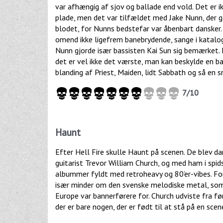
var afhængig af sjov og ballade end vold. Det er i
plade, men det var tilfældet med Jake Nunn, der g
blodet, for Nunns bedstefar var åbenbart dansker. 
omend ikke ligefrem banebrydende, sange i katalog
Nunn gjorde især bassisten Kai Sun sig bemærket. 
det er vel ikke det værste, man kan beskylde en ba
blanding af Priest, Maiden, lidt Sabbath og så en s
7/10
Haunt
Efter Hell Fire skulle Haunt på scenen. De blev d
guitarist Trevor William Church, og med ham i spids
albummer fyldt med retroheavy og 80’er-vibes. F
især minder om den svenske melodiske metal, som 
Europe var bannerførere for. Church udviste fra fø
der er bare nogen, der er født til at stå på en scen