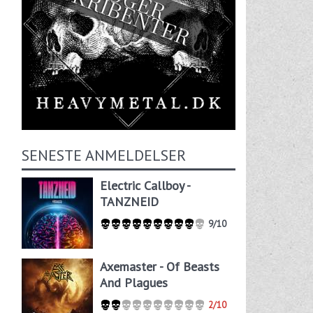
SENESTE ANMELDELSER
Electric Callboy -
TANZNEID
9/10
Axemaster - Of Beasts
And Plagues
2/10