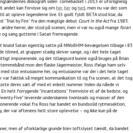
Englændernes diskografi siden comebacket i 2013 er uforlignelig
dt andet kan forvisse sig om
her
,
her
og
her
), men nu var det som
til at opleve legenderne live. Et godt fyldt BETA stod klar, da
d ”Trial by Fire” fra den mægtige debut
Court in the Act
fra 1983.
m ældre herrer, der stod på scenen, men vi var nu også mange
foran
de og sang gutterne i Satan fremragende.
et knald Satan egentlig satte på NWoBHM-bevægelsen tilbage i 83
e tilmed, at gruppen stadig skriver sange, og i det hele taget
ittigt imponerende, og det tillægsord kunne også bruges på Brian
 stemmebånd mon den flaske Jägermeister, Ross ifølge ham selv
ken med stor entusiasme her, og entusiasme var der i det hele taget
r var faktisk så meget kommunikation til og fra scenen, at det tog
korte deres sæt af med et enkelt nummer. Inden da nåede vi
 En helt forrygende "Incantations” fremviste et af de bedste, og
 Twenty Five" leverede underskønne twinleads og masser af den
onerende vokal fra Ross har bandet en bundsolid rytmesektion,
, der var aftenens helt store oplevelse – og ikke kun på de
ner, men af uforklarlige grunde blev loftslyset tændt, da bandet