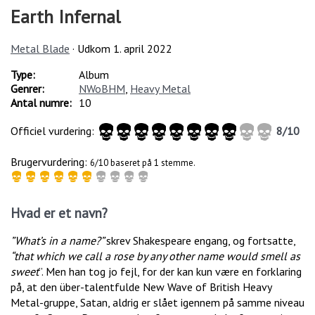
Earth Infernal
Metal Blade
· Udkom
1. april 2022
Type:
Album
Genrer:
NWoBHM
,
Heavy Metal
Antal numre:
10
Officiel vurdering:
8
/
10
Brugervurdering:
6/10 baseret på 1 stemme.
Hvad er et navn?
”What’s in a name?”
skrev Shakespeare engang, og fortsatte,
“that which we call a rose by any other name would smell as
sweet
”. Men han tog jo fejl, for der kan kun være en forklaring
på, at den über-talentfulde New Wave of British Heavy
Metal-gruppe, Satan, aldrig er slået igennem på samme niveau