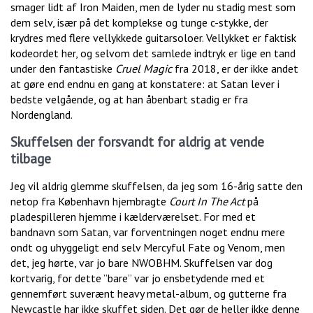
smager lidt af Iron Maiden, men de lyder nu stadig mest som
dem selv, især på det komplekse og tunge c-stykke, der
krydres med flere vellykkede guitarsoloer. Vellykket er faktisk
kodeordet her, og selvom det samlede indtryk er lige en tand
under den fantastiske
Cruel Magic
fra 2018, er der ikke andet
at gøre end endnu en gang at konstatere: at Satan lever i
bedste velgående, og at han åbenbart stadig er fra
Nordengland.
Skuffelsen der forsvandt for aldrig at vende
tilbage
Jeg vil aldrig glemme skuffelsen, da jeg som 16-årig satte den
netop fra København hjembragte
Court In The Act
på
pladespilleren hjemme i kælderværelset. For med et
bandnavn som Satan, var forventningen noget endnu mere
ondt og uhyggeligt end selv Mercyful Fate og Venom, men
det, jeg hørte, var jo bare NWOBHM. Skuffelsen var dog
kortvarig, for dette ”bare” var jo ensbetydende med et
gennemført suverænt heavy metal-album, og gutterne fra
Newcastle har ikke skuffet siden. Det gør de heller ikke denne