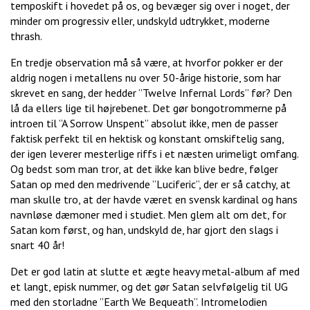
temposkift i hovedet på os, og bevæger sig over i noget, der
minder om progressiv eller, undskyld udtrykket, moderne
thrash.
En tredje observation må så være, at hvorfor pokker er der
aldrig nogen i metallens nu over 50-årige historie, som har
skrevet en sang, der hedder ”Twelve Infernal Lords” før? Den
lå da ellers lige til højrebenet. Det gør bongotrommerne på
introen til ”A Sorrow Unspent” absolut ikke, men de passer
faktisk perfekt til en hektisk og konstant omskiftelig sang,
der igen leverer mesterlige riffs i et næsten urimeligt omfang.
Og bedst som man tror, at det ikke kan blive bedre, følger
Satan op med den medrivende ”Luciferic”, der er så catchy, at
man skulle tro, at der havde været en svensk kardinal og hans
navnløse dæmoner med i studiet. Men glem alt om det, for
Satan kom først, og han, undskyld de, har gjort den slags i
snart 40 år!
Det er god latin at slutte et ægte heavy metal-album af med
et langt, episk nummer, og det gør Satan selvfølgelig til UG
med den storladne ”Earth We Bequeath”. Intromelodien