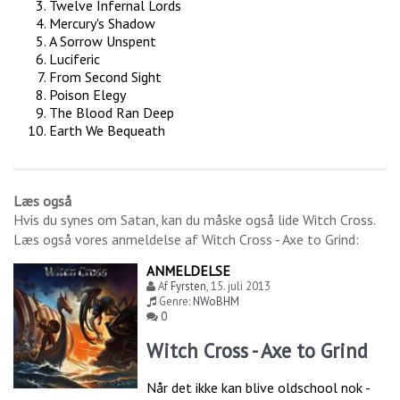
Twelve Infernal Lords
Mercury's Shadow
A Sorrow Unspent
Luciferic
From Second Sight
Poison Elegy
The Blood Ran Deep
Earth We Bequeath
Læs også
Hvis du synes om
Satan
, kan du måske også lide
Witch Cross
.
Læs også vores anmeldelse af
Witch Cross - Axe to Grind
:
ANMELDELSE
Af
Fyrsten
,
15. juli 2013
Genre:
NWoBHM
0
Witch Cross - Axe to Grind
Når det ikke kan blive oldschool nok -