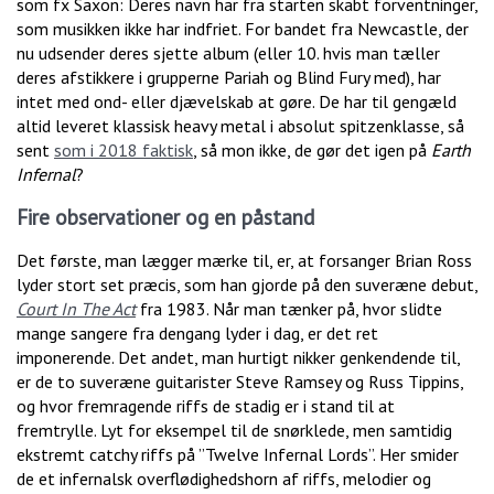
som fx Saxon: Deres navn har fra starten skabt forventninger,
som musikken ikke har indfriet. For bandet fra Newcastle, der
nu udsender deres sjette album (eller 10. hvis man tæller
deres afstikkere i grupperne Pariah og Blind Fury med), har
intet med ond- eller djævelskab at gøre. De har til gengæld
altid leveret klassisk heavy metal i absolut spitzenklasse, så
sent
som i 2018 faktisk
, så mon ikke, de gør det igen på
Earth
Infernal
?
Fire observationer og en påstand
Det første, man lægger mærke til, er, at forsanger Brian Ross
lyder stort set præcis, som han gjorde på den suveræne debut,
Court In The Act
fra 1983. Når man tænker på, hvor slidte
mange sangere fra dengang lyder i dag, er det ret
imponerende. Det andet, man hurtigt nikker genkendende til,
er de to suveræne guitarister Steve Ramsey og Russ Tippins,
og hvor fremragende riffs de stadig er i stand til at
fremtrylle. Lyt for eksempel til de snørklede, men samtidig
ekstremt catchy riffs på ”Twelve Infernal Lords”. Her smider
de et infernalsk overflødighedshorn af riffs, melodier og