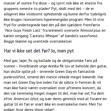
masser af numre fra disse – og sjovt nok ikke et eneste fra
gruppens seneste to plader! Pyt, skidt med det – de er
alligevel ikke voldsomt ophidsende og kunne derfor tydeligvis
ikke bruges i koncertens hyperenergiske program. Men til stor
fryd for undertegnede bød det på den sjældent fremførte
“Nice Guys Finish Last” fra kriminelt oversete
Nimrod
plus en
kælen omgang “Careless Whisper” af bandets saxofonist.
Begge skønne og uventede overraskelser.
Har vi ikke set det før? Jo, men pyt
Med gas, løjer, fis og ballade og de obligatoriske fans på
scenen – hvoriblandt unge Annika fik lov at beholde den guitar,
hun skulle spille på – leverede Green Day en fantastisk
punkrockfest, omend det meste virkede meget bekendt. Har
man set Green Day live inden for de sidste ti-femten år, vil
man ikke have været overrasket over aftenens koncert, da
den var temmelig meget magen til det, man har set fra dem
efter
American Idiot
, og især deres gimmick med at forære en
guitar til en fan er snart ikke en overraskelse mere. Men for
pokker, hvor deres show virker!