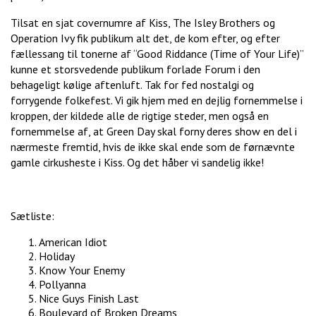
Tilsat en sjat covernumre af Kiss, The Isley Brothers og
Operation Ivy fik publikum alt det, de kom efter, og efter
fællessang til tonerne af “Good Riddance (Time of Your Life)”
kunne et storsvedende publikum forlade Forum i den
behageligt kølige aftenluft. Tak for fed nostalgi og
forrygende folkefest. Vi gik hjem med en dejlig fornemmelse i
kroppen, der kildede alle de rigtige steder, men også en
fornemmelse af, at Green Day skal forny deres show en del i
nærmeste fremtid, hvis de ikke skal ende som de førnævnte
gamle cirkusheste i Kiss. Og det håber vi sandelig ikke!
Sætliste:
American Idiot
Holiday
Know Your Enemy
Pollyanna
Nice Guys Finish Last
Boulevard of Broken Dreams