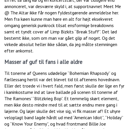
En ret så lang kø og en koncertstart, der var tidligere end
annonceret, var desværre skyld i, at supportnavnet Meet Me
@ The Altar ikke får nogen fyldestgørende anmeldelse her.
Men fra køen kunne man høre en alt for højt eksekveret
omgang generisk punkrock tilsat ensformige breakdowns
samt et tyndt cover af Limp Bizkits “Break Stuff”. Det lød
bestemt ikke, som om man var gået glip af noget. Og det
virkede absolut heller ikke sådan, da jeg målte stemningen
efter ankomst.
Masser af guf til fans i alle aldre
Til tonerne af Queens udødelige “Bohemian Rhapsody” og
fællessang hertil var det blevet tid til aftenens hovednavn.
Eller det troede vi i hvert fald, men først skulle der lige en fyr
i kaninkostume ind at lave ballade på scenen til tonerne af
The Ramones’ “Blitzkrieg Bop”. Et temmelig skørt element,
men ikke desto mindre med til at sætte endnu mere gang i
løjerne. Og løjer skulle det vise sig, vi fik masser af! Et uhyre
veloplagt band lagde hårdt ud med “American Idiot”, “Holiday”
og “Know Your Enemy”, og hvad frontmand Billie Joe