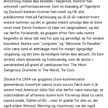
Armstrong måske ikke besidder i højdemål, mestrer han
omvendt i performanceevner. Som en blanding af Tigerdyret
og Duracell-kaninen stormer han rundt og får alle
publikummer med på fællessang og lå-lå-lå i næsten hvert
eneste nummer, og det er ganske enkelt umuligt ikke at blive
revet med. Dette forekom til tider ret langtrukkent, og det
var derfor forløsende, da gruppen efter fem-seks numre
begyndte at skrue lidt ned for pjat og gevaldigt op for seriøse
klassikere. Numre som “Longview” og “Welcome To Paradise”
ville være synd at ødelægge med for meget ligegyldigt
‘singalong’, og det blev da heldigvis heller ikke aktuelt. De blev
leveret uhyre dynamisk og fuldstændig, som de skulle, i
særdeleshed på grund af særklassen hos ‘The Most
Dangerous Drummer In The World’, Tre Cool.
Dookie
fra 1994 var gruppens store kommercielle
gennembrud, hvorefter næste store succes først kom ti år
senere med
American Idiot
. Det ville derfor være naturligt, at
størstedelen af aftenens numre kom fra netop disse to samt
nyeste plade,
Father of All…
, men til glæde for alle os, der
også elsker
Nimrod
,
Warning
og
Insomniac
, var der også