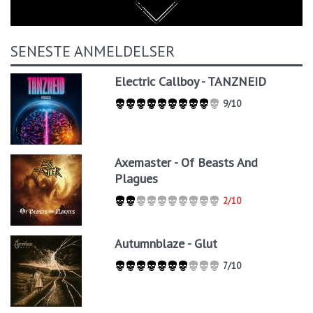
SENESTE ANMELDELSER
Electric Callboy - TANZNEID
9/10
Axemaster - Of Beasts And
Plagues
2/10
Autumnblaze - Glut
7/10