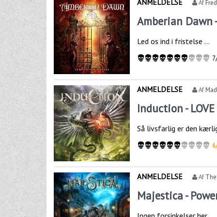
ANMELDELSE
Af
Fre
Amberian Dawn -
Led os ind i fristelse …
7
ANMELDELSE
Af
Mads
Induction - LOVE
Så livsfarlig er den kærl
6
ANMELDELSE
Af
The
Majestica - Powe
Ingen forsinkelser her