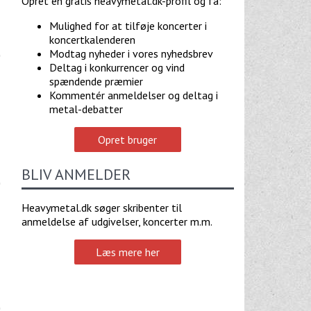
Opret en gratis heavymetal.dk-profil og få:
Mulighed for at tilføje koncerter i
koncertkalenderen
Modtag nyheder i vores nyhedsbrev
Deltag i konkurrencer og vind
spændende præmier
Kommentér anmeldelser og deltag i
metal-debatter
Opret bruger
BLIV ANMELDER
Heavymetal.dk søger skribenter til
anmeldelse af udgivelser, koncerter m.m.
Læs mere her