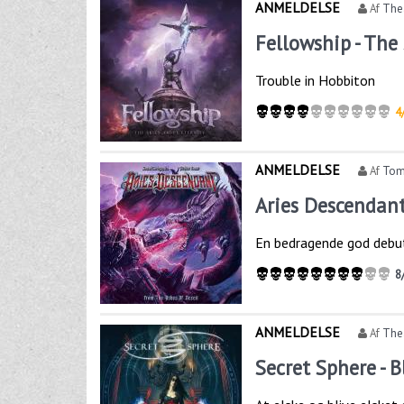
ANMELDELSE
Af
The
Fellowship - The
Trouble in Hobbiton
4
ANMELDELSE
Af
Tom
Aries Descendant
En bedragende god debu
8
ANMELDELSE
Af
The
Secret Sphere - 