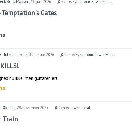
derik Bock-Madsen
,
16. juni 2026
Genre:
Symphonic Power Metal
 Temptation's Gates
/10
 Hiller Jacobsen
,
30. januar 2026
Genre:
Symphonic Power Metal
 KILLS!
ighed nu ikke, men guitaren er!
/10
a Oborski
,
29. november 2025
Genre:
Power metal
r Train