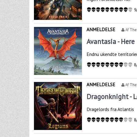
9
ANMELDELSE
Af
The
Avantasia - Here
Endnu ukendte territorie
8
ANMELDELSE
Af
The
Dragonknight - 
Dragelords fra Atlantis
8