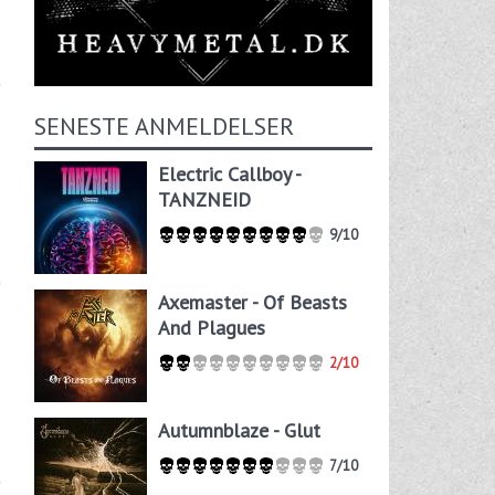
SENESTE ANMELDELSER
Electric Callboy -
TANZNEID
9/10
Axemaster - Of Beasts
And Plagues
2/10
Autumnblaze - Glut
7/10