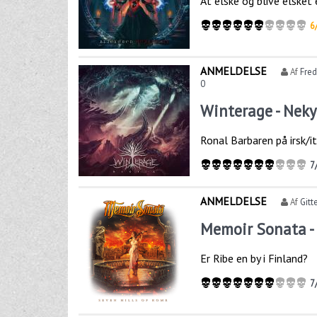
At elske og blive elsket
6
ANMELDELSE
Af
Fre
0
Winterage - Neky
Ronal Barbaren på irsk/i
7
ANMELDELSE
Af
Gitt
Memoir Sonata - 
Er Ribe en by i Finland?
7