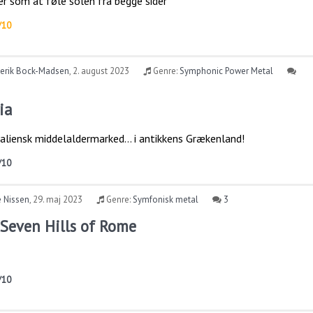
 er som at føle solen fra begge sider
/10
derik Bock-Madsen
,
2. august 2023
Genre:
Symphonic Power Metal
ia
taliensk middelaldermarked… i antikkens Grækenland!
/10
e Nissen
,
29. maj 2023
Genre:
Symfonisk metal
3
Seven Hills of Rome
/10