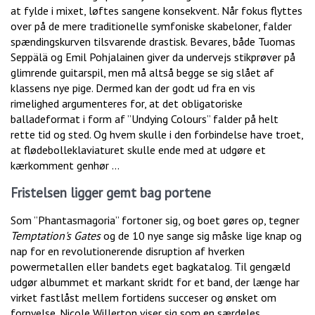
at fylde i mixet, løftes sangene konsekvent. Når fokus flyttes
over på de mere traditionelle symfoniske skabeloner, falder
spændingskurven tilsvarende drastisk. Bevares, både Tuomas
Seppälä og Emil Pohjalainen giver da undervejs stikprøver på
glimrende guitarspil, men må altså begge se sig slået af
klassens nye pige. Dermed kan der godt ud fra en vis
rimelighed argumenteres for, at det obligatoriske
balladeformat i form af ”Undying Colours” falder på helt
rette tid og sted. Og hvem skulle i den forbindelse have troet,
at flødebolleklaviaturet skulle ende med at udgøre et
kærkomment genhør …
Fristelsen ligger gemt bag portene
Som ”Phantasmagoria” fortoner sig, og boet gøres op, tegner
Temptation's Gates
og de 10 nye sange sig måske lige knap og
nap for en revolutionerende disruption af hverken
powermetallen eller bandets eget bagkatalog. Til gengæld
udgør albummet et markant skridt for et band, der længe har
virket fastlåst mellem fortidens succeser og ønsket om
fornyelse. Nicole Willerton viser sig som en særdeles