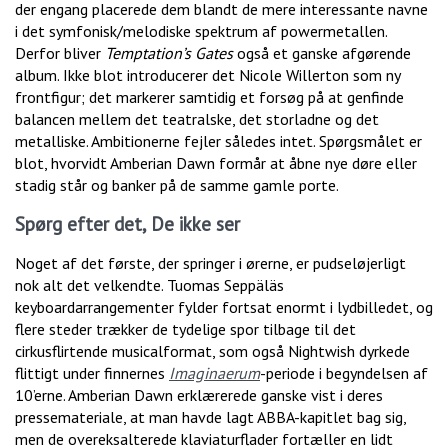
der engang placerede dem blandt de mere interessante navne
i det symfonisk/melodiske spektrum af powermetallen.
Derfor bliver
Temptation’s Gates
også et ganske afgørende
album. Ikke blot introducerer det Nicole Willerton som ny
frontfigur; det markerer samtidig et forsøg på at genfinde
balancen mellem det teatralske, det storladne og det
metalliske. Ambitionerne fejler således intet. Spørgsmålet er
blot, hvorvidt Amberian Dawn formår at åbne nye døre eller
stadig står og banker på de samme gamle porte.
Spørg efter det, De ikke ser
Noget af det første, der springer i ørerne, er pudseløjerligt
nok alt det velkendte. Tuomas Seppäläs
keyboardarrangementer fylder fortsat enormt i lydbilledet, og
flere steder trækker de tydelige spor tilbage til det
cirkusflirtende musicalformat, som også Nightwish dyrkede
flittigt under finnernes
Imaginaerum
-periode i begyndelsen af
10’erne. Amberian Dawn erklærerede ganske vist i deres
pressemateriale, at man havde lagt ABBA-kapitlet bag sig,
men de overeksalterede klaviaturflader fortæller en lidt