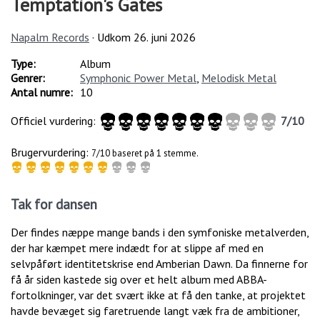
Temptation's Gates
Napalm Records
· Udkom
26. juni 2026
Type:
Album
Genrer:
Symphonic Power Metal
,
Melodisk Metal
Antal numre:
10
Officiel vurdering:
7
/
10
Brugervurdering:
7/10 baseret på 1 stemme.
Tak for dansen
Der findes næppe mange bands i den symfoniske metalverden,
der har kæmpet mere indædt for at slippe af med en
selvpåført identitetskrise end Amberian Dawn. Da finnerne for
få år siden kastede sig over et helt album med ABBA-
fortolkninger, var det svært ikke at få den tanke, at projektet
havde bevæget sig faretruende langt væk fra de ambitioner,