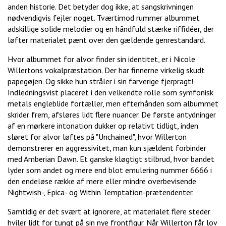
anden historie. Det betyder dog ikke, at sangskrivningen
nødvendigvis fejler noget. Tværtimod rummer albummet
adskillige solide melodier og en håndfuld stærke riffidéer, der
løfter materialet pænt over den gældende genrestandard.
Hvor albummet for alvor finder sin identitet, er i Nicole
Willertons vokalpræstation. Der har finnerne virkelig skudt
papegøjen. Og sikke hun stråler i sin farverige fjerpragt!
Indledningsvist placeret i den velkendte rolle som symfonisk
metals engleblide fortæller, men efterhånden som albummet
skrider frem, afsløres lidt flere nuancer. De første antydninger
af en mørkere intonation dukker op relativt tidligt, inden
sløret for alvor løftes på "Unchained", hvor Willerton
demonstrerer en aggressivitet, man kun sjældent forbinder
med Amberian Dawn. Et ganske kløgtigt stilbrud, hvor bandet
lyder som andet og mere end blot emulering nummer 6666 i
den endeløse række af mere eller mindre overbevisende
Nightwish-, Epica- og Within Temptation-prætendenter.
Samtidig er det svært at ignorere, at materialet flere steder
hviler lidt for tungt på sin nye frontfigur. Når Willerton får lov