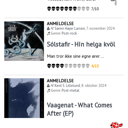
7/10
ANMELDELSE
Af
Søren Højer Larsen
,
7. november 2024
Genre:
Post-rock
Sólstafir - Hin helga kvöl
Man tror ikke sine egne ører …
4/10
ANMELDELSE
Af
Kent S. Lillelund
,
8. oktober 2024
Genre:
Post-metal
Vaagenat - What Comes
After (EP)