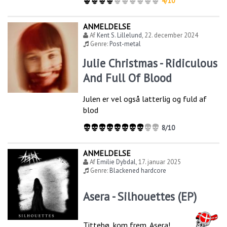
4/10
ANMELDELSE
Af
Kent S. Lillelund
,
22. december 2024
Genre:
Post-metal
Julie Christmas - Ridiculous
And Full Of Blood
Julen er vel også latterlig og fuld af
blod
8/10
ANMELDELSE
Af
Emilie Dybdal
,
17. januar 2025
Genre:
Blackened hardcore
Asera - Silhouettes (EP)
Tittebø, kom frem, Asera!