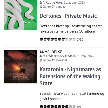
Af
Cecilie Roos
,
31. august 2025
Genre:
Shoegaze
Deftones - Private Music
Deftones hiver op i sokkerne og snører
raketstøvlerne på deres 10. album
7/10
ANMELDELSE
Af
Frederik Bock-Madsen
,
30. maj 2025
Genre:
Post-metal
Katatonia - Nightmares as
Extensions of the Waking
State
Svensk melankoli med metal i årerne og
gevir i panden
8/10