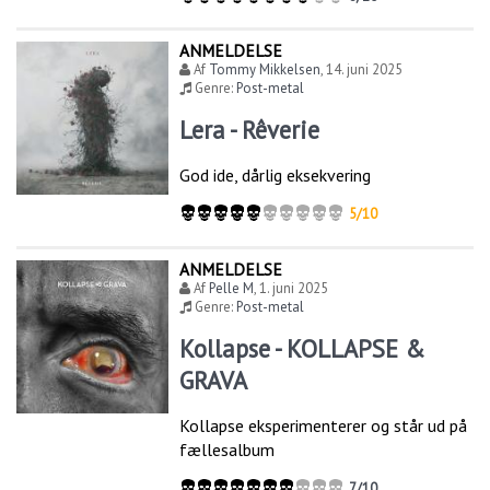
ANMELDELSE
Af
Tommy Mikkelsen
,
14. juni 2025
Genre:
Post-metal
Lera - Rêverie
God ide, dårlig eksekvering
5/10
ANMELDELSE
Af
Pelle M
,
1. juni 2025
Genre:
Post-metal
Kollapse - KOLLAPSE &
GRAVA
Kollapse eksperimenterer og står ud på
fællesalbum
7/10