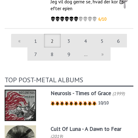
Jeg vil dog gerne se, hvad der kommer
efter ep’en
6/10
«
1
2
3
4
5
6
7
8
9
…
»
TOP POST-METAL ALBUMS
Neurosis - Times of Grace
(1999)
10/10
Cult Of Luna - A Dawn to Fear
(2019)