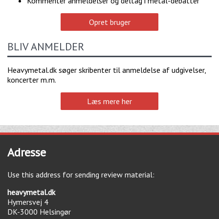
Kommentér anmeldelser og deltag i metal-debatter
Opret bruger
BLIV ANMELDER
Heavymetal.dk søger skribenter til anmeldelse af udgivelser,
koncerter m.m.
Læs mere her
Adresse
Use this address for sending review material:
heavymetal.dk
Hymersvej 4
DK-3000
Helsingør