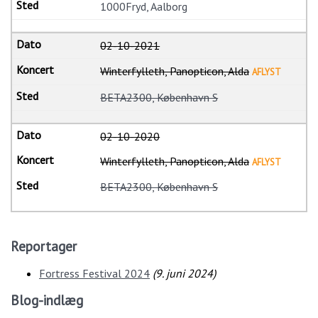
1000Fryd, Aalborg
02-10-2021
Winterfylleth, Panopticon, Alda
AFLYST
BETA2300, København S
02-10-2020
Winterfylleth, Panopticon, Alda
AFLYST
BETA2300, København S
Reportager
Fortress Festival 2024
(
9. juni 2024
)
Blog-indlæg