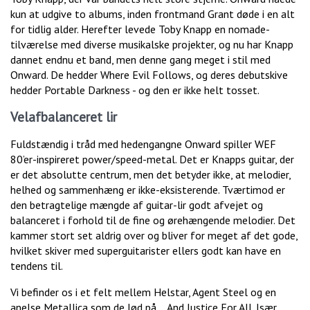
kun at udgive to albums, inden frontmand Grant døde i en alt
for tidlig alder. Herefter levede Toby Knapp en nomade-
tilværelse med diverse musikalske projekter, og nu har Knapp
dannet endnu et band, men denne gang meget i stil med
Onward. De hedder Where Evil Follows, og deres debutskive
hedder Portable Darkness - og den er ikke helt tosset.
Velafbalanceret lir
Fuldstændig i tråd med hedengangne Onward spiller WEF
80’er-inspireret power/speed-metal. Det er Knapps guitar, der
er det absolutte centrum, men det betyder ikke, at melodier,
helhed og sammenhæng er ikke-eksisterende. Tværtimod er
den betragtelige mængde af guitar-lir godt afvejet og
balanceret i forhold til de fine og ørehængende melodier. Det
kammer stort set aldrig over og bliver for meget af det gode,
hvilket skiver med superguitarister ellers godt kan have en
tendens til.
Vi befinder os i et felt mellem Helstar, Agent Steel og en
anelse Metallica som de lød på …And Justice For All. Især