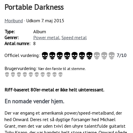
Portable Darkness
Moribund
· Udkom
7. maj 2015
Type:
Album
Genrer:
Power metal
,
Speed metal
Antal numre:
8
Officiel vurdering:
7
/
10
Brugervurdering:
Vær den første til at stemme.
Riff-baseret 80’er-metal er ikke helt uinteressant.
En nomade vender hjem.
Der var engang et amerikansk power/speed-metalband, der
hed Onward. Deres ret så dygtige forsanger hed Michael
Grant, men det var uden tvivl den uhyre talentfulde guitarist
Toby Knapp, der var bandets helt store stjerne. Onward nåede