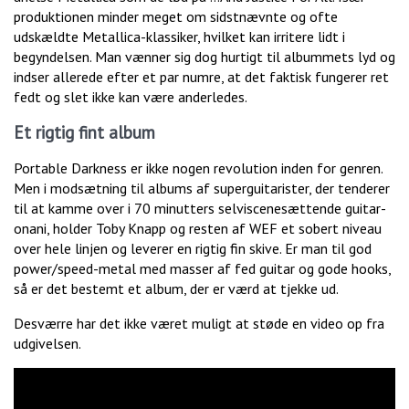
produktionen minder meget om sidstnævnte og ofte
udskældte Metallica-klassiker, hvilket kan irritere lidt i
begyndelsen. Man vænner sig dog hurtigt til albummets lyd og
indser allerede efter et par numre, at det faktisk fungerer ret
fedt og slet ikke kan være anderledes.
Et rigtig fint album
Portable Darkness er ikke nogen revolution inden for genren.
Men i modsætning til albums af superguitarister, der tenderer
til at kamme over i 70 minutters selviscenesættende guitar-
onani, holder Toby Knapp og resten af WEF et sobert niveau
over hele linjen og leverer en rigtig fin skive. Er man til god
power/speed-metal med masser af fed guitar og gode hooks,
så er det bestemt et album, der er værd at tjekke ud.
Desværre har det ikke været muligt at støde en video op fra
udgivelsen.