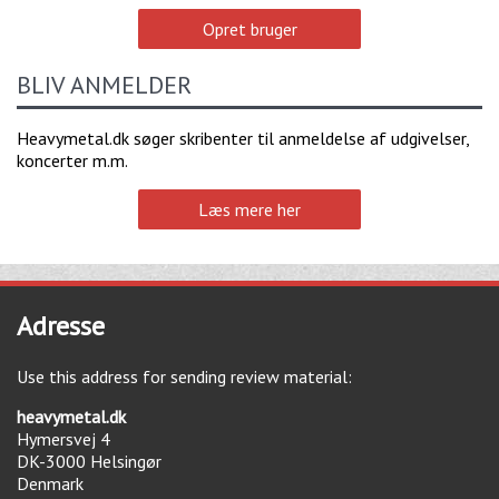
Opret bruger
BLIV ANMELDER
Heavymetal.dk søger skribenter til anmeldelse af udgivelser,
koncerter m.m.
Læs mere her
Adresse
Use this address for sending review material:
heavymetal.dk
Hymersvej 4
DK-3000
Helsingør
Denmark