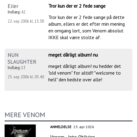
Eiler
Tror kun der er 2 fede sange
Indlæg:
42
Tror kun der er 2 fede sange på dette
22. sep 2006 kl. 15.38
album, ellers er det efter min mening
en omgang lort, som Venom absolut
IKKE skal være stolte af.
NUN
meget dårligt album! nu
SLAUGHTER
meget dårligt album! nu hedder det
Indlæg:
13
"old venom" for altid!! "welcome to
25. sep 2006 kl. 05.40
hell" den bedste over alle!
MERE VENOM
ANMELDELSE
23. apr 2026
Venom - Into Oblivion