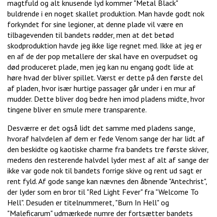
magtfuld og alt knusende lyd kommer "Metal Black"
buldrende i en noget skallet produktion. Man havde godt nok
forkyndet for sine legioner, at denne plade vil være en
tilbagevenden til bandets rødder, men at det betød
skodproduktion havde jeg ikke lige regnet med. Ikke at jeg er
en af de der pop metallere der skal have en overpudset og
død produceret plade, men jeg kan nu engang godt lide at
høre hvad der bliver spillet. Værst er dette på den første del
af pladen, hvor især hurtige passager går under i en mur af
mudder. Dette bliver dog bedre hen imod pladens midte, hvor
tingene bliver en smule mere transparente.
Desværre er det også lidt det samme med pladens sange,
hvoraf halvdelen af dem er fede Venom sange der har lidt af
den beskidte og kaotiske charme fra bandets tre første skiver,
medens den resterende halvdel lyder mest af alt af sange der
ikke var gode nok til bandets forrige skive og rent ud sagt er
rent fyld. Af gode sange kan nævnes den åbnende "Antechrist",
der lyder som en bror til "Red Light Fever" fra "Welcome To
Hell". Desuden er titelnummeret, "Burn In Hell" og
"Maleficarum" udmærkede numre der fortsætter bandets