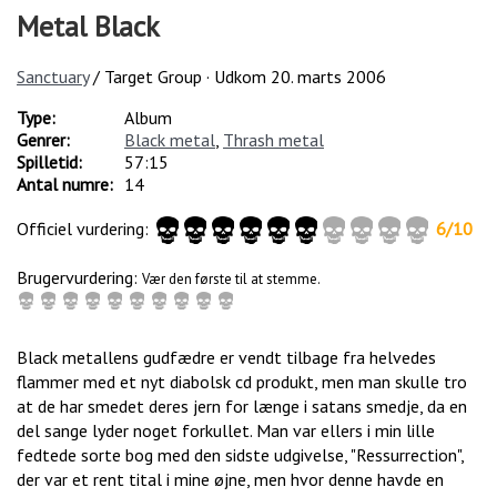
Metal Black
Sanctuary
/ Target Group · Udkom
20. marts 2006
Type:
Album
Genrer:
Black metal
,
Thrash metal
Spilletid:
57:15
Antal numre:
14
Officiel vurdering:
6
/
10
Brugervurdering:
Vær den første til at stemme.
Black metallens gudfædre er vendt tilbage fra helvedes
flammer med et nyt diabolsk cd produkt, men man skulle tro
at de har smedet deres jern for længe i satans smedje, da en
del sange lyder noget forkullet. Man var ellers i min lille
fedtede sorte bog med den sidste udgivelse, "Ressurrection",
der var et rent tital i mine øjne, men hvor denne havde en