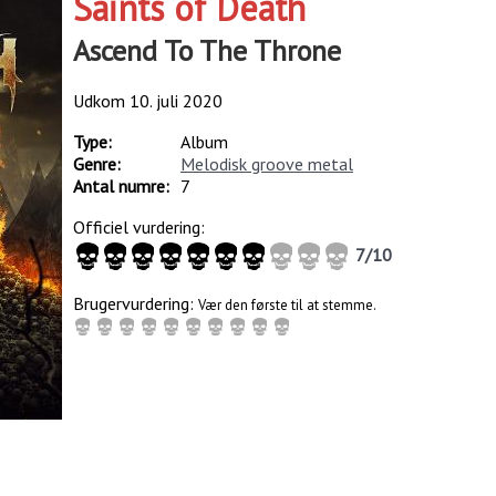
Saints of Death
Ascend To The Throne
Udkom
10. juli 2020
Type:
Album
Genre:
Melodisk groove metal
Antal numre:
7
Officiel vurdering:
7
/
10
Brugervurdering:
Vær den første til at stemme.