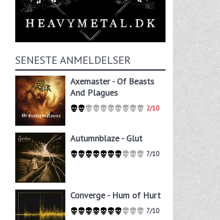
SENESTE ANMELDELSER
Axemaster - Of Beasts
And Plagues
2/10
Autumnblaze - Glut
7/10
Converge - Hum of Hurt
7/10