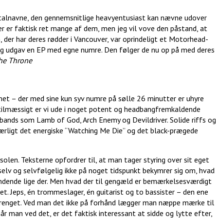
etalnavne, den gennemsnitlige heavyentusiast kan nævne udover
er er faktisk ret mange af dem, men jeg vil vove den påstand, at
 der har deres rødder i Vancouver, var oprindeligt et Motorhead-
g udgav en EP med egne numre. Den følger de nu op på med deres
the Throne
 – der med sine kun syv numre på sølle 26 minutter er uhyre
Stilmæssigt er vi ude i noget potent og headbangfremkaldende
ands som Lamb of God, Arch Enemy og Devildriver. Solide riffs og
særligt det energiske “Watching Me Die” og det black-prægede
solen. Teksterne opfordrer til, at man tager styring over sit eget
ig selv og selvfølgelig ikke på noget tidspunkt bekymrer sig om, hvad
ndende lige der. Men hvad der til gengæld er bemærkelsesværdigt
det. Jeps, én trommeslager, én guitarist og to bassister – den ene
renget. Ved man det ikke på forhånd lægger man næppe mærke til
r man ved det, er det faktisk interessant at sidde og lytte efter,