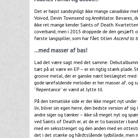
Det er højst sandsynligt ikke mange canadiske m
Voivod, Devin Townsend og Annihilator. Bevares, d
ikke ret mange kender Saints of Death. Kvartetten,
coverband, men i 2015 droppede de den gesjæft o
første langspiller, som har fået titlen
Ascend to 
…med masser af bas!
Lad det være sagt med det samme: Debutalbummet
tæt på at være en EP – er en rigtig stærk plade. 
groove metal, der er ganske nært beslægtet med b
gode iørefaldende melodier er her masser af, og 
“Repentance” er værd at lytte til.
På den tematiske side er der ikke meget nyt under 
liv, bliver sin egen herre, den bedste version af s
andre siger og tænker – ikke så meget nyt og spæ
ved Saints of Death er, at de er to bassister i ban
med en seksstrenget og den anden med en ottest
det i det stærke og hårdtslående lydbillede, men nå