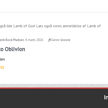
gså lide
Lamb of God
. Læs også vores anmeldelse af
Lamb of
derik Bock-Madsen
,
4. marts 2026
Genre:
Groove
to Oblivion
len
/10
I