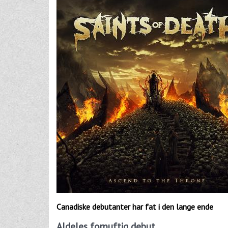
Canadiske debutanter har fat i den lange ende
Aldeles fornuftig debut…