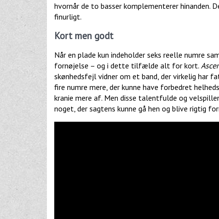
hvornår de to basser komplementerer hinanden. Det
finurligt.
Kort men godt
Når en plade kun indeholder seks reelle numre samt
fornøjelse – og i dette tilfælde alt for kort.
Ascen
skønhedsfejl vidner om et band, der virkelig har fat
fire numre mere, der kunne have forbedret helhedsi
kranie mere af. Men disse talentfulde og velspille
noget, der sagtens kunne gå hen og blive rigtig for