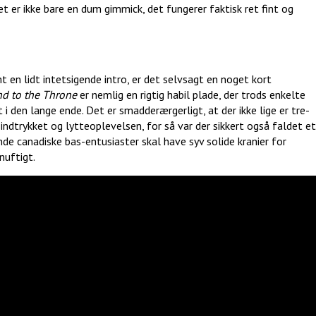
 er ikke bare en dum gimmick, det fungerer faktisk ret fint og
 en lidt intetsigende intro, er det selvsagt en noget kort
d to the Throne
er nemlig en rigtig habil plade, der trods enkelte
 i den lange ende. Det er smadderærgerligt, at der ikke lige er tre-
ndtrykket og lytteoplevelsen, for så var der sikkert også faldet et
nde canadiske bas-entusiaster skal have syv solide kranier for
nuftigt.