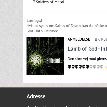
Soldiers of Metal
Læs også
Hvis du synes om
Saints of Death
, kan du måske o
God - Into Oblivion
:
ANMELDELSE
Af
Fre
Lamb of God - In
Den sikre vej mod glems
6
Adresse