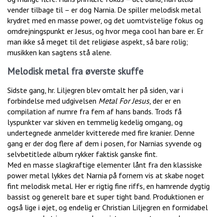
vender tilbage til – er dog Narnia. De spiller melodisk metal
krydret med en masse power, og det uomtvistelige fokus og
omdrejningspunkt er Jesus, og hvor mega cool han bare er. Er
man ikke så meget til det religiøse aspekt, så bare rolig;
musikken kan sagtens stå alene.
Melodisk metal fra øverste skuffe
Sidste gang, hr. Liljegren blev omtalt her på siden, var i
forbindelse med udgivelsen
Metal For Jesus
, der er en
compilation af numre fra fem af hans bands. Trods få
lyspunkter var skiven en temmelig kedelig omgang, og
undertegnede anmelder kvitterede med fire kranier. Denne
gang er der dog flere af dem i posen, for Narnias syvende og
selvbetitlede album rykker faktisk ganske fint.
Med en masse slagkraftige elementer lånt fra den klassiske
power metal lykkes det Narnia på fornem vis at skabe noget
fint melodisk metal. Her er rigtig fine riffs, en hamrende dygtig
bassist og generelt bare et super tight band. Produktionen er
også lige i øjet, og endelig er Christian Liljegren en formidabel