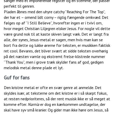
sanger med et imponerende register og en stemme, der passer
perfekt til genren.
Pladen åbnes med den uhyre catchy “Reaching For The Top”,
der har et – omend lidt corny – rigtig fængende omkvæd. Det
følges op af “I Still Believe”, hvorefter ingen er i tvivl om,
hvor meget Christian Liljegren elsker Jesus. For nogle vil dette
være grund nok til at kaste skiven langt væk. Det er langt fra
alle, der synes, Jesus-metal er sagen, men hvis man kan se
bort fra dette og lukke ørerne for teksten, er musikken faktisk
ret cool. Bevares, det bliver svært at sidde teksten overhørig
på det næsten vamle og ekstremt frelse-klistrede nummer
“Thank You”, men i grove træk skylder fans af god, gedigen
melodisk metal denne plade et lyt.
Guf for fans
Den kristne metal er ofte en svær genre at anmelde. Det
skyldes især, at teksterne om det kristne er i så skarpt fokus,
at resten nedprioriteres, så der rent musisk ikke er så meget at
komme efter.
Narnia
er dog en kærkommen undtagelse, der
skal have syv små kranier. Og gider man ikke høre om Jesus, så