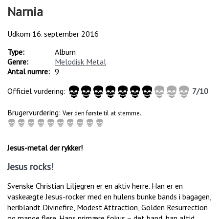
Narnia
Udkom
16. september 2016
Type:
Album
Genre:
Melodisk Metal
Antal numre:
9
Officiel vurdering:
7
/
10
Brugervurdering:
Vær den første til at stemme.
Jesus-metal der rykker!
Jesus rocks!
Svenske Christian Liljegren er en aktiv herre. Han er en
vaskeægte Jesus-rocker med en hulens bunke bands i bagagen,
heriblandt Divinefire, Modest Attraction, Golden Resurrection
og mange flere. Hans primære fokus – det band, han altid