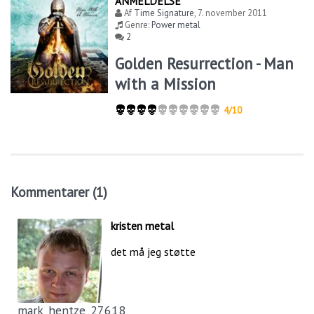
ANMELDELSE
Af
Time Signature
,
7. november 2011
Genre:
Power metal
2
Golden Resurrection - Man
with a Mission
4/10
Kommentarer (1)
kristen metal
det må jeg støtte
mark_hentze_27618