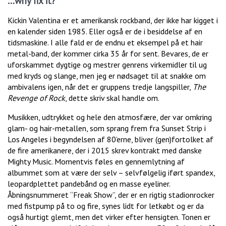
…why fix it?
Kickin Valentina er et amerikansk rockband, der ikke har kigget i
en kalender siden 1985. Eller også er de i besiddelse af en
tidsmaskine. I alle fald er de endnu et eksempel på et hair
metal-band, der kommer cirka 35 år for sent. Bevares, de er
uforskammet dygtige og mestrer genrens virkemidler til ug
med kryds og slange, men jeg er nødsaget til at snakke om
ambivalens igen, når det er gruppens tredje langspiller,
The
Revenge of Rock
, dette skriv skal handle om.
Musikken, udtrykket og hele den atmosfære, der var omkring
glam- og hair-metallen, som sprang frem fra Sunset Strip i
Los Angeles i begyndelsen af 80’erne, bliver (gen)fortolket af
de fire amerikanere, der i 2015 skrev kontrakt med danske
Mighty Music. Momentvis føles en gennemlytning af
albummet som at være der selv – selvfølgelig iført spandex,
leopardplettet pandebånd og en masse eyeliner.
Åbningsnummeret “Freak Show”, der er en rigtig stadionrocker
med fistpump på to og fire, synes lidt for letkøbt og er da
også hurtigt glemt, men det virker efter hensigten. Tonen er