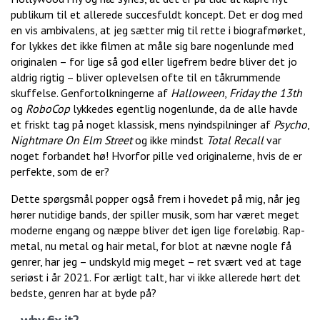
publikum til et allerede succesfuldt koncept. Det er dog med
en vis ambivalens, at jeg sætter mig til rette i biografmørket,
for lykkes det ikke filmen at måle sig bare nogenlunde med
originalen – for lige så god eller ligefrem bedre bliver det jo
aldrig rigtig – bliver oplevelsen ofte til en tåkrummende
skuffelse. Genfortolkningerne af
Halloween
,
Friday the 13th
og
RoboCop
lykkedes egentlig nogenlunde, da de alle havde
et friskt tag på noget klassisk, mens nyindspilninger af
Psycho
,
Nightmare On Elm Street
og ikke mindst
Total Recall
var
noget forbandet hø! Hvorfor pille ved originalerne, hvis de er
perfekte, som de er?
Dette spørgsmål popper også frem i hovedet på mig, når jeg
hører nutidige bands, der spiller musik, som har været meget
moderne engang og næppe bliver det igen lige foreløbig. Rap-
metal, nu metal og hair metal, for blot at nævne nogle få
genrer, har jeg – undskyld mig meget – ret svært ved at tage
seriøst i år 2021. For ærligt talt, har vi ikke allerede hørt det
bedste, genren har at byde på?