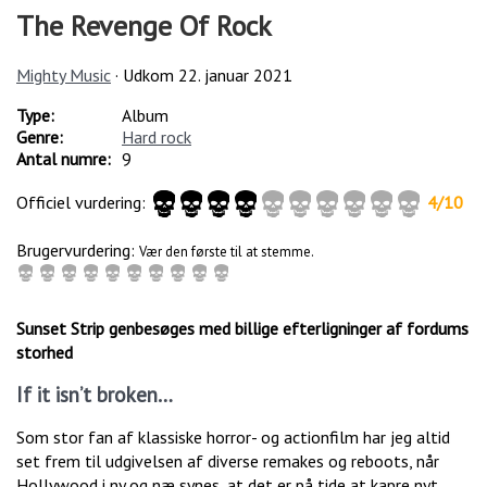
The Revenge Of Rock
Mighty Music
· Udkom
22. januar 2021
Type:
Album
Genre:
Hard rock
Antal numre:
9
Officiel vurdering:
4
/
10
Brugervurdering:
Vær den første til at stemme.
Sunset Strip genbesøges med billige efterligninger af fordums
storhed
If it isn’t broken…
Som stor fan af klassiske horror- og actionfilm har jeg altid
set frem til udgivelsen af diverse remakes og reboots, når
Hollywood i ny og næ synes, at det er på tide at kapre nyt