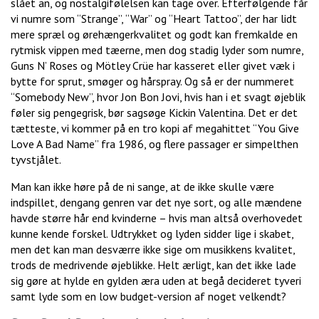
slået an, og nostalgifølelsen kan tage over. Efterfølgende får
vi numre som “Strange”, “War” og “Heart Tattoo”, der har lidt
mere spræl og ørehængerkvalitet og godt kan fremkalde en
rytmisk vippen med tæerne, men dog stadig lyder som numre,
Guns N’ Roses og Mötley Crüe har kasseret eller givet væk i
bytte for sprut, smøger og hårspray. Og så er der nummeret
“Somebody New”, hvor Jon Bon Jovi, hvis han i et svagt øjeblik
føler sig pengegrisk, bør sagsøge Kickin Valentina. Det er det
tætteste, vi kommer på en tro kopi af megahittet “You Give
Love A Bad Name” fra 1986, og flere passager er simpelthen
tyvstjålet.
Man kan ikke høre på de ni sange, at de ikke skulle være
indspillet, dengang genren var det nye sort, og alle mændene
havde større hår end kvinderne – hvis man altså overhovedet
kunne kende forskel. Udtrykket og lyden sidder lige i skabet,
men det kan man desværre ikke sige om musikkens kvalitet,
trods de medrivende øjeblikke. Helt ærligt, kan det ikke lade
sig gøre at hylde en gylden æra uden at begå decideret tyveri
samt lyde som en low budget-version af noget velkendt?