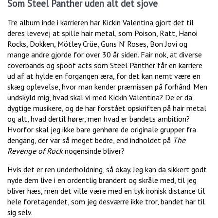
Som Steel Panther uden alt det sjove
Tre album inde i karrieren har Kickin Valentina gjort det til
deres levevej at spille hair metal, som Poison, Ratt, Hanoi
Rocks, Dokken, Mötley Crüe, Guns N’ Roses, Bon Jovi og
mange andre gjorde for over 30 år siden. Fair nok, at diverse
coverbands og spoof acts som Steel Panther får en karriere
ud af at hylde en forgangen æra, for det kan nemt være en
skæg oplevelse, hvor man kender præmissen på forhånd. Men
undskyld mig, hvad skal vi med Kickin Valentina? De er da
dygtige musikere, og de har forstået opskriften på hair metal
og alt, hvad dertil hører, men hvad er bandets ambition?
Hvorfor skal jeg ikke bare genhøre de originale grupper fra
dengang, der var så meget bedre, end indholdet på
The
Revenge of Rock
nogensinde bliver?
Hvis det er ren underholdning, så okay. Jeg kan da sikkert godt
nyde dem live i en ordentlig brandert og skråle med, til jeg
bliver hæs, men det ville være med en tyk ironisk distance til
hele foretagendet, som jeg desværre ikke tror, bandet har til
sig selv.