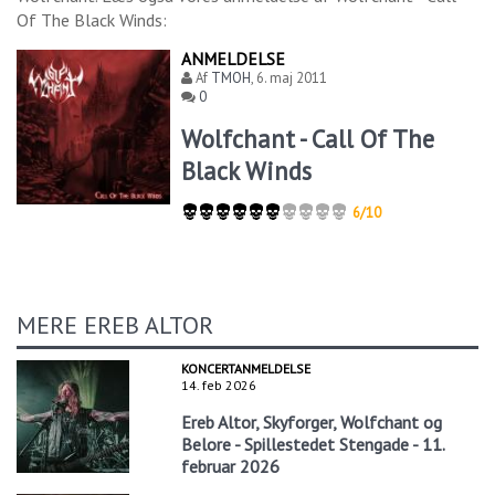
Of The Black Winds
:
ANMELDELSE
Af
TMOH
,
6. maj 2011
0
Wolfchant - Call Of The
Black Winds
6/10
MERE EREB ALTOR
KONCERTANMELDELSE
14. feb 2026
Ereb Altor, Skyforger, Wolfchant og
Belore - Spillestedet Stengade - 11.
februar 2026