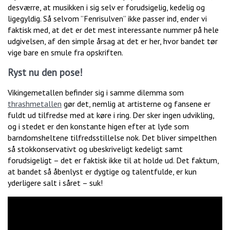
desværre, at musikken i sig selv er forudsigelig, kedelig og
ligegyldig. Så selvom ”Fenrisulven” ikke passer ind, ender vi
faktisk med, at det er det mest interessante nummer på hele
udgivelsen, af den simple årsag at det er her, hvor bandet tør
vige bare en smule fra opskriften.
Ryst nu den pose!
Vikingemetallen befinder sig i samme dilemma som
thrashmetallen
gør det, nemlig at artisterne og fansene er
fuldt ud tilfredse med at køre i ring. Der sker ingen udvikling,
og i stedet er den konstante higen efter at lyde som
barndomsheltene tilfredsstillelse nok. Det bliver simpelthen
så stokkonservativt og ubeskriveligt kedeligt samt
forudsigeligt – det er faktisk ikke til at holde ud. Det faktum,
at bandet så åbenlyst er dygtige og talentfulde, er kun
yderligere salt i såret – suk!