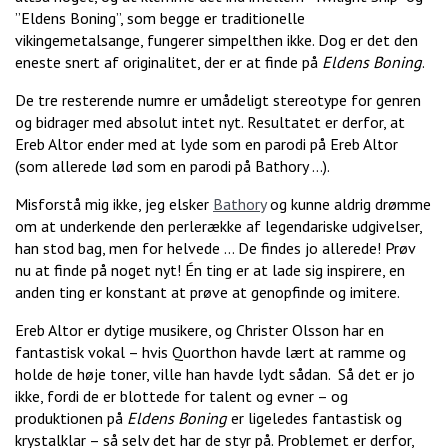
”Eldens Boning”, som begge er traditionelle
vikingemetalsange, fungerer simpelthen ikke. Dog er det den
eneste snert af originalitet, der er at finde på
Eldens Boning
.
De tre resterende numre er umådeligt stereotype for genren
og bidrager med absolut intet nyt. Resultatet er derfor, at
Ereb Altor ender med at lyde som en parodi på Ereb Altor
(som allerede lød som en parodi på Bathory …).
Misforstå mig ikke, jeg elsker
Bathory
og kunne aldrig drømme
om at underkende den perlerække af legendariske udgivelser,
han stod bag, men for helvede … De findes jo allerede! Prøv
nu at finde på noget nyt! Én ting er at lade sig inspirere, en
anden ting er konstant at prøve at genopfinde og imitere.
Ereb Altor er dytige musikere, og Christer Olsson har en
fantastisk vokal – hvis Quorthon havde lært at ramme og
holde de høje toner, ville han havde lydt sådan. Så det er jo
ikke, fordi de er blottede for talent og evner – og
produktionen på
Eldens Boning
er ligeledes fantastisk og
krystalklar – så selv det har de styr på. Problemet er derfor,