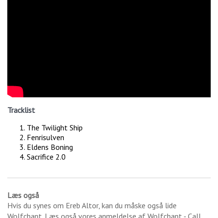
Tracklist
The Twilight Ship
Fenrisulven
Eldens Boning
Sacrifice 2.0
Læs også
Hvis du synes om
Ereb Altor
, kan du måske også lide
Wolfchant
. Læs også vores anmeldelse af
Wolfchant - Call