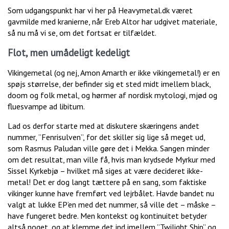
Som udgangspunkt har vi her på Heavymetal.dk været
gavmilde med kranierne, når Ereb Altor har udgivet materiale,
så nu må vi se, om det fortsat er tilfældet.
Flot, men umådeligt kedeligt
Vikingemetal (og nej, Amon Amarth er ikke vikingemetal!) er en
spøjs størrelse, der befinder sig et sted midt imellem black,
doom og folk metal, og hørmer af nordisk mytologi, mjød og
fluesvampe ad libitum.
Lad os derfor starte med at diskutere skæringens andet
nummer, ”Fenrisulven”, for det skiller sig lige så meget ud,
som Rasmus Paludan ville gøre det i Mekka. Sangen minder
om det resultat, man ville få, hvis man krydsede Myrkur med
Sissel Kyrkebjø – hvilket må siges at være decideret ikke-
metal! Det er dog langt tættere på en sang, som faktiske
vikinger kunne have fremført ved lejrbålet. Havde bandet nu
valgt at lukke EP’en med det nummer, så ville det – måske –
have fungeret bedre. Men kontekst og kontinuitet betyder
altså noget, og at klemme det ind imellem ”Twilight Ship” og