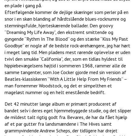
en plade i gang på.
Efterfølgende kommer de dejlige skæringer som perler på en
snor i en skøn blanding af hårdtslående blues-rocknumre og
stemningsfulde, hjerteskærende ballader. Den groovy
“Dreaming My Life Away”, den ekstremt smittende og
gyngende “Rythm In The Blood” og den stærke “Kiss My Past
Goodbye” er nogle af de bedste rock-ørehængere, jeg har hørt
i meget lang tid. Men pladens mest rørende oplevelse er uden
tvivl den smukke “California”, der, som en tidløs hyldest til
hippiebevægelsens højtid i sommeren 1968, rammer alle de
samme tangenter, som Joe Cocker gjorde med sin version af
Beatles-klassiskeren “With A Little Help From My Friends” –
man fornemmer Woodstock, og det er simpelthen et
mageløst nummer og en helt enestående bedrift.
Det 42 minutter lange album er primært produceret af
bandet selv i deres eget hjemmebyggede studie, og det slipper
de mildest talt rigtig godt fra. Bevares, de har da fået hjælp
af et par gutter fra landsmændene i The Hives samt
grammyvindende Andrew Scheps, der tidligere har drejet