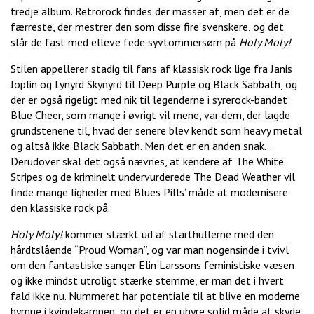
tredje album. Retrorock findes der masser af, men det er de
færreste, der mestrer den som disse fire svenskere, og det
slår de fast med elleve fede syvtommersøm på
Holy Moly!
Stilen appellerer stadig til fans af klassisk rock lige fra Janis
Joplin og Lynyrd Skynyrd til Deep Purple og Black Sabbath, og
der er også rigeligt med nik til legenderne i syrerock-bandet
Blue Cheer, som mange i øvrigt vil mene, var dem, der lagde
grundstenene til, hvad der senere blev kendt som heavy metal
og altså ikke Black Sabbath. Men det er en anden snak…
Derudover skal det også nævnes, at kendere af The White
Stripes og de kriminelt undervurderede The Dead Weather vil
finde mange ligheder med Blues Pills’ måde at modernisere
den klassiske rock på.
Holy Moly!
kommer stærkt ud af starthullerne med den
hårdtslående “Proud Woman”, og var man nogensinde i tvivl
om den fantastiske sanger Elin Larssons feministiske væsen
og ikke mindst utroligt stærke stemme, er man det i hvert
fald ikke nu. Nummeret har potentiale til at blive en moderne
hymne i kvindekampen, og det er en uhyre solid måde at skyde