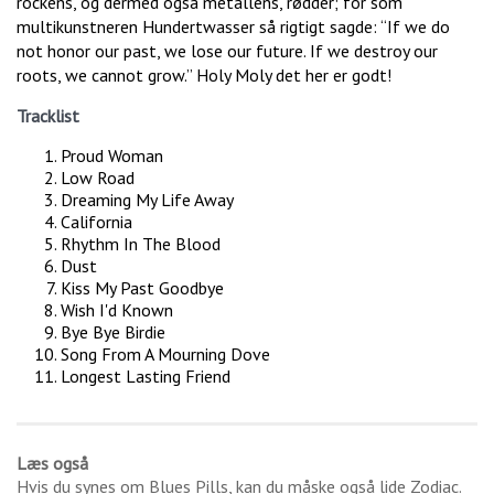
rockens, og dermed også metallens, rødder; for som
multikunstneren Hundertwasser så rigtigt sagde: “If we do
not honor our past, we lose our future. If we destroy our
roots, we cannot grow.” Holy Moly det her er godt!
Tracklist
Proud Woman
Low Road
Dreaming My Life Away
California
Rhythm In The Blood
Dust
Kiss My Past Goodbye
Wish I'd Known
Bye Bye Birdie
Song From A Mourning Dove
Longest Lasting Friend
Læs også
Hvis du synes om
Blues Pills
, kan du måske også lide
Zodiac
.