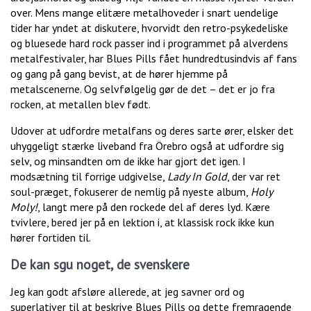
over. Mens mange elitære metalhoveder i snart uendelige
tider har yndet at diskutere, hvorvidt den retro-psykedeliske
og bluesede hard rock passer ind i programmet på alverdens
metalfestivaler, har Blues Pills fået hundredtusindvis af fans
og gang på gang bevist, at de hører hjemme på
metalscenerne. Og selvfølgelig gør de det – det er jo fra
rocken, at metallen blev født.
Udover at udfordre metalfans og deres sarte ører, elsker det
uhyggeligt stærke liveband fra Örebro også at udfordre sig
selv, og minsandten om de ikke har gjort det igen. I
modsætning til forrige udgivelse,
Lady In Gold
, der var ret
soul-præget, fokuserer de nemlig på nyeste album,
Holy
Moly!
, langt mere på den rockede del af deres lyd. Kære
tvivlere, bered jer på en lektion i, at klassisk rock ikke kun
hører fortiden til.
De kan sgu noget, de svenskere
Jeg kan godt afsløre allerede, at jeg savner ord og
superlativer til at beskrive Blues Pills og dette fremragende