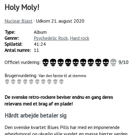
Holy Moly!
Nuclear Blast
· Udkom
21. august 2020
Type:
Album
Genrer:
Psychedelic Rock
,
Hard rock
Spilletid:
41:24
Antal numre:
11
Officiel vurdering:
9
/
10
Brugervurdering:
Vær den første til at stemme.
De svenske retro-rockere beviser endnu en gang deres
relevans med et brag af en plade!
Hårdt arbejde betaler sig
Den svenske kvartet Blues Pills har med en imponerende
arbejdsmoral og ukuelig vilje vundet en masse hjerter verden