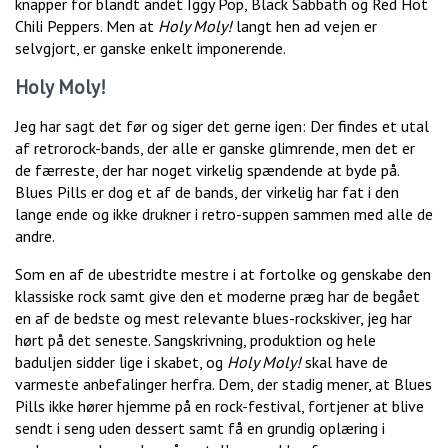
knapper for blandt andet Iggy Pop, Black Sabbath og Red Hot
Chili Peppers. Men at
Holy Moly!
langt hen ad vejen er
selvgjort, er ganske enkelt imponerende.
Holy Moly!
Jeg har sagt det før og siger det gerne igen: Der findes et utal
af retrorock-bands, der alle er ganske glimrende, men det er
de færreste, der har noget virkelig spændende at byde på.
Blues Pills er dog et af de bands, der virkelig har fat i den
lange ende og ikke drukner i retro-suppen sammen med alle de
andre.
Som en af de ubestridte mestre i at fortolke og genskabe den
klassiske rock samt give den et moderne præg har de begået
en af de bedste og mest relevante blues-rockskiver, jeg har
hørt på det seneste. Sangskrivning, produktion og hele
baduljen sidder lige i skabet, og
Holy Moly!
skal have de
varmeste anbefalinger herfra. Dem, der stadig mener, at Blues
Pills ikke hører hjemme på en rock-festival, fortjener at blive
sendt i seng uden dessert samt få en grundig oplæring i