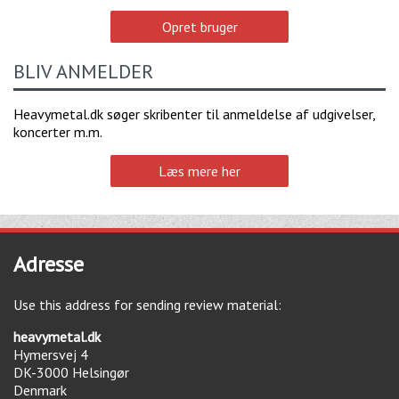
Opret bruger
BLIV ANMELDER
Heavymetal.dk søger skribenter til anmeldelse af udgivelser,
koncerter m.m.
Læs mere her
Adresse
Use this address for sending review material:
heavymetal.dk
Hymersvej 4
DK-3000
Helsingør
Denmark