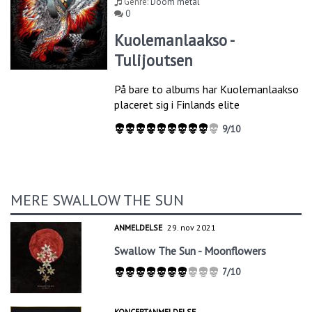
Genre:
Doom metal
0
Kuolemanlaakso -
Tulijoutsen
På bare to albums har Kuolemanlaakso
placeret sig i Finlands elite
9/10
MERE SWALLOW THE SUN
ANMELDELSE
29. nov 2021
Swallow The Sun - Moonflowers
7/10
KONCERTANMELDELSE