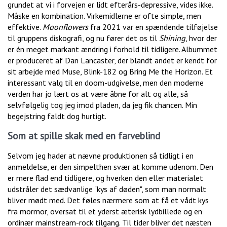
grundet at vi i forvejen er lidt efterårs-depressive, vides ikke.
Måske en kombination. Virkemidlerne er ofte simple, men
effektive.
Moonflowers
fra 2021 var en spændende tilføjelse
til gruppens diskografi, og nu fører det os til
Shining
, hvor der
er én meget markant ændring i forhold til tidligere. Albummet
er produceret af Dan Lancaster, der blandt andet er kendt for
sit arbejde med Muse, Blink-182 og Bring Me the Horizon. Et
interessant valg til en doom-udgivelse, men den moderne
verden har jo lært os at være åbne for alt og alle, så
selvfølgelig tog jeg imod pladen, da jeg fik chancen. Min
begejstring faldt dog hurtigt.
Som at spille skak med en farveblind
Selvom jeg hader at nævne produktionen så tidligt i en
anmeldelse, er den simpelthen svær at komme udenom. Den
er mere flad end tidligere, og hverken den eller materialet
udstråler det sædvanlige "kys af døden", som man normalt
bliver mødt med. Det føles nærmere som at få et vådt kys
fra mormor, oversat til et yderst æterisk lydbillede og en
ordinær mainstream-rock tilgang. Til tider bliver det næsten