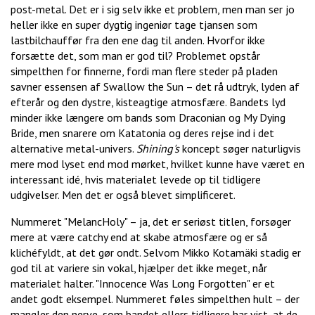
post-metal. Det er i sig selv ikke et problem, men man ser jo
heller ikke en super dygtig ingeniør tage tjansen som
lastbilchauffør fra den ene dag til anden. Hvorfor ikke
forsætte det, som man er god til? Problemet opstår
simpelthen for finnerne, fordi man flere steder på pladen
savner essensen af Swallow the Sun – det rå udtryk, lyden af
efterår og den dystre, kisteagtige atmosfære. Bandets lyd
minder ikke længere om bands som Draconian og My Dying
Bride, men snarere om Katatonia og deres rejse ind i det
alternative metal-univers.
Shining's
koncept søger naturligvis
mere mod lyset end mod mørket, hvilket kunne have været en
interessant idé, hvis materialet levede op til tidligere
udgivelser. Men det er også blevet simplificeret.
Nummeret "MelancHoly" – ja, det er seriøst titlen, forsøger
mere at være catchy end at skabe atmosfære og er så
klichéfyldt, at det gør ondt. Selvom Mikko Kotamäki stadig er
god til at variere sin vokal, hjælper det ikke meget, når
materialet halter. "Innocence Was Long Forgotten" er et
andet godt eksempel. Nummeret føles simpelthen hult – der
mangler den nerve, som bandet ellers tidligere har vist, at de