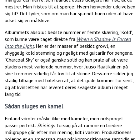
mestrer. Man fristes til at spørge: Hvem henvender udgivelsen
sig til? Det lyder, som om man har spændt buen uden at have
udset sig en målskive.
Albummets absolut bedste nummer er femte skæring, "Kold",
som kunne være taget direkte fra
When A Shadow is Forced
Into the Light
.
Her er der masser af beskidt growl, en
uhyggelig kold stemning og rigeligt med guitarlir for pengene.
"Charcoal Sky" er også ganske solid og kan prale af at være
pladens mest varierede nummer, hvor Juuso Raatikainen på
sine trommer virkelig får lov til at skinne. Desværre sidder jeg
stadig tilbage med følelsen af, at det gode kommer for sent,
og at kvintetten har leveret deres svageste album i meget
lang tid.
Sådan sluges en kamel
Finland vrimler måske ikke med kameler, men ordsproget
passer perfekt.
Shining
s forsøg på at ramme en bredere
målgruppe går, efter min mening, lidt i vasken. Produktionens
polering er en smagssag, men når kompositionerne samtidig er