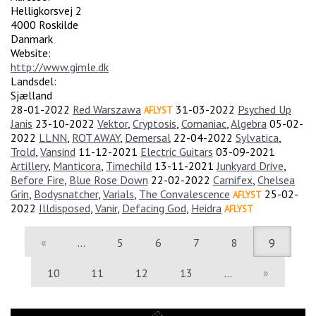
Helligkorsvej 2
4000
Roskilde
Danmark
Website:
http://www.gimle.dk
Landsdel:
Sjælland
28-01-2022
Red Warszawa
31-03-2022
Psyched Up
AFLYST
Janis
23-10-2022
Vektor
,
Cryptosis
,
Comaniac
,
Algebra
05-02-
2022
LLNN
,
ROT AWAY
,
Demersal
22-04-2022
Sylvatica
,
Trold
,
Vansind
11-12-2021
Electric Guitars
03-09-2021
Artillery
,
Manticora
,
Timechild
13-11-2021
Junkyard Drive
,
Before Fire
,
Blue Rose Down
22-02-2022
Carnifex
,
Chelsea
Grin
,
Bodysnatcher
,
Varials
,
The Convalescence
25-02-
AFLYST
2022
Illdisposed
,
Vanir
,
Defacing God
,
Heidra
AFLYST
«
…
5
6
7
8
9
10
11
12
13
…
»