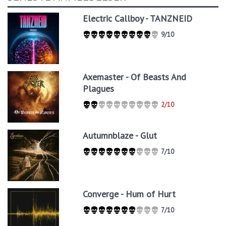
Electric Callboy - TANZNEID
9/10
Axemaster - Of Beasts And
Plagues
2/10
Autumnblaze - Glut
7/10
Converge - Hum of Hurt
7/10