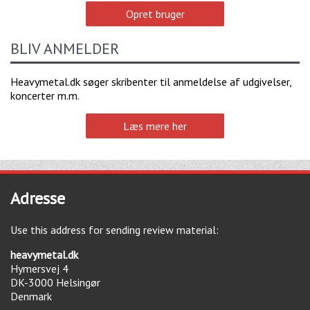
Opret bruger
BLIV ANMELDER
Heavymetal.dk søger skribenter til anmeldelse af udgivelser,
koncerter m.m.
Læs mere her
Adresse
Use this address for sending review material:
heavymetal.dk
Hymersvej 4
DK-3000
Helsingør
Denmark