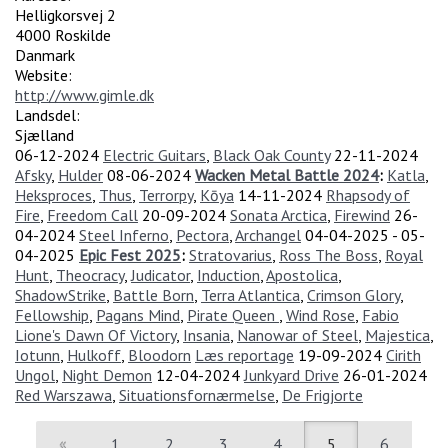
Helligkorsvej 2
4000
Roskilde
Danmark
Website:
http://www.gimle.dk
Landsdel:
Sjælland
06-12-2024
Electric Guitars
,
Black Oak County
22-11-2024
Afsky
,
Hulder
08-06-2024
Wacken Metal Battle 2024
:
Katla
,
Heksproces
,
Thus
,
Terrorpy
,
Kōya
14-11-2024
Rhapsody of
Fire
,
Freedom Call
20-09-2024
Sonata Arctica
,
Firewind
26-
04-2024
Steel Inferno
,
Pectora
,
Archangel
04-04-2025
-
05-
04-2025
Epic Fest 2025
:
Stratovarius
,
Ross The Boss
,
Royal
Hunt
,
Theocracy
,
Judicator
,
Induction
,
Apostolica
,
ShadowStrike
,
Battle Born
,
Terra Atlantica
,
Crimson Glory
,
Fellowship
,
Pagans Mind
,
Pirate Queen
,
Wind Rose
,
Fabio
Lione's Dawn Of Victory
,
Insania
,
Nanowar of Steel
,
Majestica
,
Iotunn
,
Hulkoff
,
Bloodorn
Læs reportage
19-09-2024
Cirith
Ungol
,
Night Demon
12-04-2024
Junkyard Drive
26-01-2024
Red Warszawa
,
Situationsfornærmelse
,
De Frigjorte
«
1
2
3
4
5
6