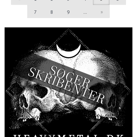
7
8
9
…
»