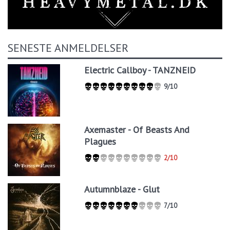
SENESTE ANMELDELSER
Electric Callboy - TANZNEID
9/10
Axemaster - Of Beasts And
Plagues
2/10
Autumnblaze - Glut
7/10