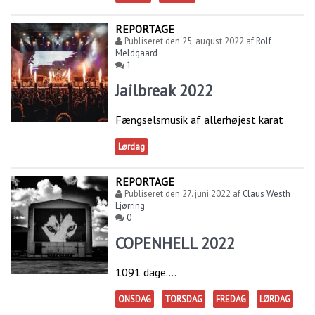
REPORTAGE
Publiseret den
25. august 2022
af
Rolf
Meldgaard
1
Jailbreak 2022
Fængselsmusik af allerhøjest karat
Lørdag
REPORTAGE
Publiseret den
27. juni 2022
af
Claus Westh
Ljørring
0
COPENHELL 2022
1091 dage....
ONSDAG
TORSDAG
FREDAG
LØRDAG