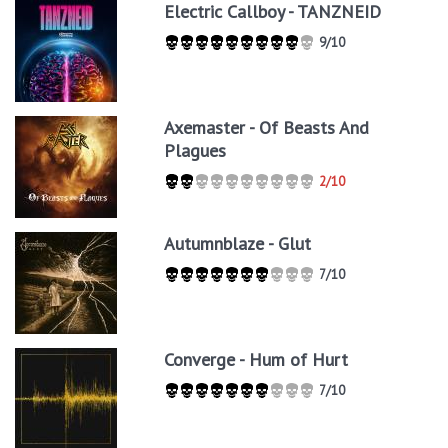
Electric Callboy - TANZNEID
9/10
Axemaster - Of Beasts And
Plagues
2/10
Autumnblaze - Glut
7/10
Converge - Hum of Hurt
7/10