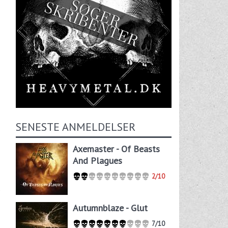
SENESTE ANMELDELSER
Axemaster - Of Beasts
And Plagues
2/10
e
Autumnblaze - Glut
7/10