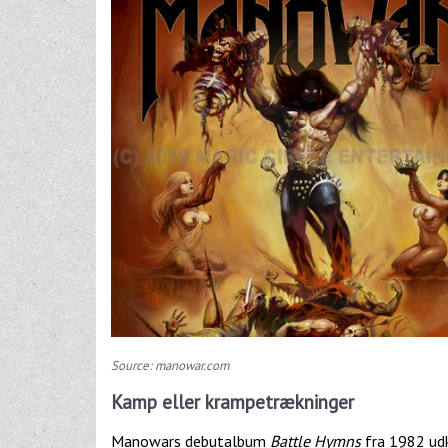
Source: manowar.com
Kamp eller krampetrækninger
Manowars debutalbum
Battle Hymns
fra 1982 udk