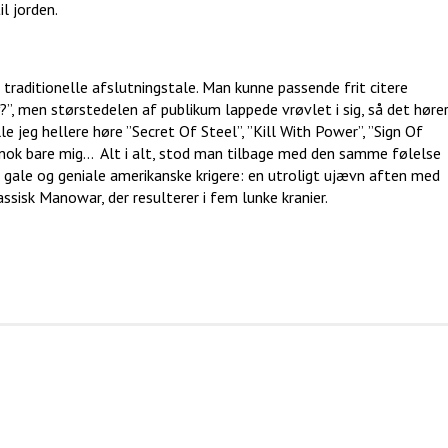
l jorden.
raditionelle afslutningstale. Man kunne passende frit citere
”, men størstedelen af publikum lappede vrøvlet i sig, så det høre
le jeg hellere høre ”Secret Of Steel”, ”Kill With Power”, ”Sign Of
nok bare mig… Alt i alt, stod man tilbage med den samme følelse
gale og geniale amerikanske krigere: en utroligt ujævn aften med
sisk Manowar, der resulterer i fem lunke kranier.