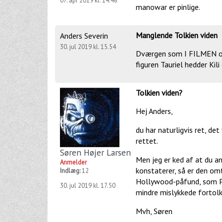
07. apr 2019 kl. 14.48
manowar er pinlige.
Manglende Tolkien viden
Anders Severin
30. jul 2019 kl. 15.54
Dværgen som I FILMEN og 
figuren Tauriel hedder Kili
Tolkien viden?
Hej Anders,
du har naturligvis ret, det 
rettet.
Søren Højer Larsen
Men jeg er ked af at du an
Anmelder
konstaterer, så er den om
Indlæg:
12
Hollywood-påfund, som Pet
30. jul 2019 kl. 17.50
mindre mislykkede fortolk
Mvh, Søren