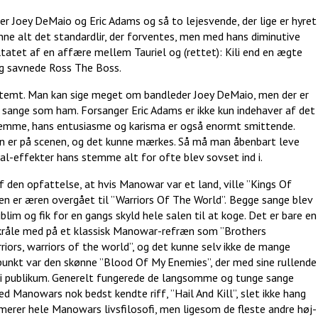
r Joey DeMaio og Eric Adams og så to lejesvende, der lige er hyret
 kunne alt det standardlir, der forventes, men med hans diminutive
ltatet af en affære mellem Tauriel og (rettet): Kili end en ægte
og savnede Ross The Boss.
 bestemt. Man kan sige meget om bandleder Joey DeMaio, men der er
ver sange som ham. Forsanger Eric Adams er ikke kun indehaver af det
emme, hans entusiasme og karisma er også enormt smittende.
han er på scenen, og det kunne mærkes. Så må man åbenbart leve
al-effekter hans stemme alt for ofte blev sovset ind i.
den opfattelse, at hvis Manowar var et land, ville ”Kings Of
n er æren overgået til ”Warriors Of The World”.
Begge sange blev
lim og fik for en gangs skyld hele salen til at koge. Det er bare en
skråle med på et klassisk Manowar-refræn som ”Brothers
rriors, warriors of the world”, og det kunne selv ikke de mange
unkt var den skønne ”Blood Of My Enemies”, der med sine rullende
 i publikum. Generelt fungerede de langsomme og tunge sange
 Manowars nok bedst kendte riff, ”Hail And Kill”, slet ikke hang
merer hele Manowars livsfilosofi, men ligesom de fleste andre høj-