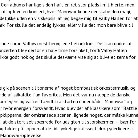
’er-albums har lige siden haft en ret stor plads i mit hjerte, men
mig at opleve en koncert, hvor Manowar kunne genskabe den magi,
t ikke uden en vis skepsis, at jeg begav mig til Valby Hallen for at
. For skulle det endelig lykkes, eller ville det mon bare blive til
ø ude foran Valbys mest berygtede betonklods. Det kan undre, at
ncerten blev derfor en halv time forsinket, fordi Valby Hallen
 Ikke godt nok og det skulle desværre vise sig at blive et tema for
e gik på scenen til tonerne af noget bombastisk orkestermusik, og
nde af såkaldte ’fan favorites’. Men det var nu næppe de danske
ikum egentlig var ret tændt fra starten under både ”Manowar” og
der hvor energien forsvandt. Hvad blev der af klassikere som ”Battle
pklipperne, der omkransede scenen, lignede noget, der måske kunn
f, at de stort set spærrede for udsigten til storskærmen – især for
g fakler på toppen af de lidt ynkelige kulisser bidrog yderligere til
en Manowar-oplevelse.