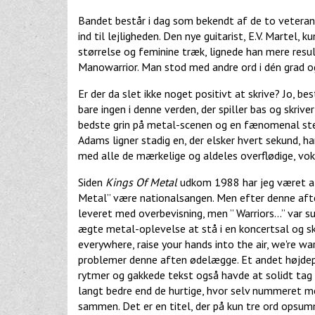
Bandet består i dag som bekendt af de to veterane
ind til lejligheden. Den nye guitarist, E.V. Martel,
størrelse og feminine træk, lignede han mere resu
Manowarrior. Man stod med andre ord i dén grad 
Er der da slet ikke noget positivt at skrive? Jo,
bare ingen i denne verden, der spiller bas og skri
bedste grin på metal-scenen og en fænomenal st
Adams ligner stadig en, der elsker hvert sekund, 
med alle de mærkelige og aldeles overflødige, vok
Siden
Kings Of Metal
udkom 1988 har jeg været af 
Metal” være nationalsangen. Men efter denne afte
leveret med overbevisning, men ” Warriors…” var sub
ægte metal-oplevelse at stå i en koncertsal og 
everywhere, raise your hands into the air, we're wa
problemer denne aften ødelægge. Et andet højdep
rytmer og gakkede tekst også havde at solidt tag
langt bedre end de hurtige, hvor selv nummeret med
sammen. Det er en titel, der på kun tre ord opsum