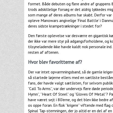
formet. Både debuten og flere andre af gruppens 80
trods adskillelige forsøg er det aldrig lykkedes 
som mange af deres albums har skabt. Derfor var de
opleve Manowars angivelige ’Final Battle’ i Danmark
deres sidste krampetrækninger i stedet for?
Den første oplevelse var desværre en gigantisk k
der ikke var mere styr på adgangsforholdene, og ko
tilsyneladende ikke havde kaldt nok personale ind.
resten af aftenen.
Hvor blev favoritterne af?
Der var intet opvarmningsband, så de gamle kriger
så startede løjerne ellers med en sætliste beståe
fans, der havde valgt sætlisten, for selvom publ
”Call To Arms”, var der undervejs flere døde perio
Hymn”, ”Heart Of Steel” og ”Gloves Of Metal”? Pa
have været sejt i 80’erne, og det blev ikke bedre a
os oppe foran. En flok ”krigere” viftende med flag o
Spinal Tap-stemningen, der jo altid er en del af 