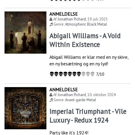
ANMELDELSE
Af
Jonathan Pichard
,
19. juli 2025
Genre:
Atmospheric Black Metal
Abigail Williams - A Void
Within Existence
Abigail Williams er klar med en ny skive,
en ny besætning og en ny lyd!
7/10
ANMELDELSE
Af
Jonathan Pichard
,
10. oktober 2024
Genre:
Avant-garde Metal
Imperial Triumphant - Vile
Luxury - Redux 1924
Party like it’s 1924!