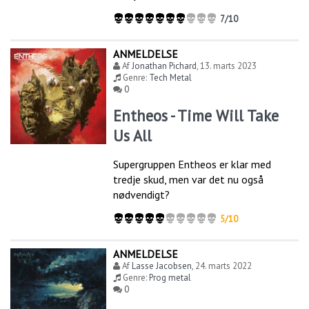
7/10
ANMELDELSE
Af
Jonathan Pichard
,
13. marts 2023
Genre:
Tech Metal
0
Entheos - Time Will Take
Us All
Supergruppen Entheos er klar med
tredje skud, men var det nu også
nødvendigt?
5/10
ANMELDELSE
Af
Lasse Jacobsen
,
24. marts 2022
Genre:
Prog metal
0