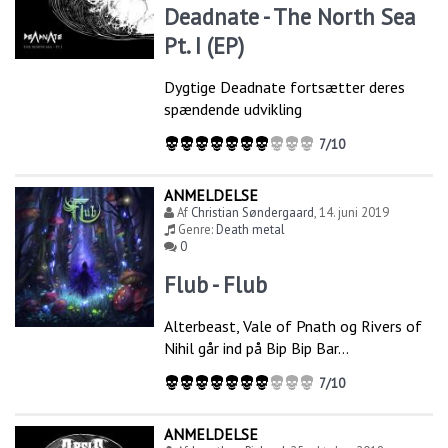
Deadnate - The North Sea
Pt. I (EP)
Dygtige Deadnate fortsætter deres
spændende udvikling
7/10
ANMELDELSE
Af
Christian Søndergaard
,
14. juni 2019
Genre:
Death metal
0
Flub - Flub
Alterbeast, Vale of Pnath og Rivers of
Nihil går ind på Bip Bip Bar…
7/10
ANMELDELSE