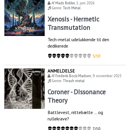
Af
Mads Ridder
,
1. juni 2026
Genre:
Tech Metal
Xenosis - Hermetic
Transmutation
Tech-metal udelukkende til den
dedikerede
5/10
ANMELDELSE
Af
Frederik Bock-Madsen
,
9. november 2025
Genre:
Thrash metal
Coroner - Dissonance
Theory
Battlevest, nittebælte … og
rullekrave?
7/10