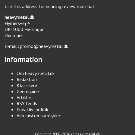
Use this address for sending review material:
heavymetal.dk
Hymersvej 4
DK-3000
Helsingør
Denmark
E-mail:
promo@heavymetal.dk
Information
Om heavymetal.dk
Redaktion
Klassikere
Genreguide
Artikler
RSS feeds
Privatlivspolitik
Administrer samtykke
Copyright 2000-2026 © heavymetal.dk