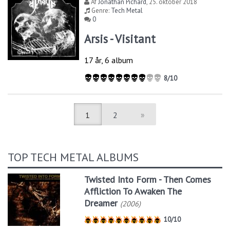
Af
Jonathan Pichard
,
25. oktober 2018
Genre:
Tech Metal
0
Arsis - Visitant
17 år, 6 album
8/10
1
2
»
TOP TECH METAL ALBUMS
Twisted Into Form - Then Comes
Affliction To Awaken The
Dreamer
(2006)
10/10