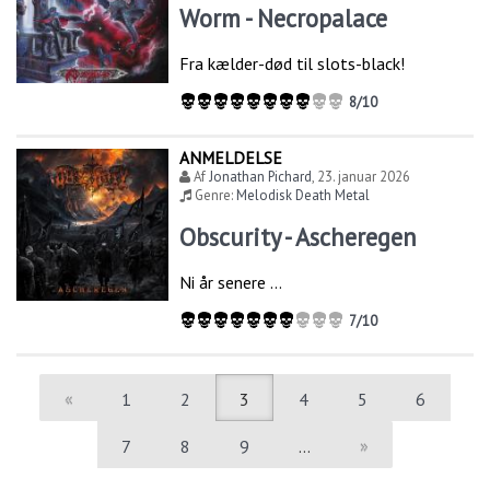
Worm - Necropalace
Fra kælder-død til slots-black!
8/10
ANMELDELSE
Af
Jonathan Pichard
,
23. januar 2026
Genre:
Melodisk Death Metal
Obscurity - Ascheregen
Ni år senere …
7/10
«
1
2
3
4
5
6
7
8
9
…
»