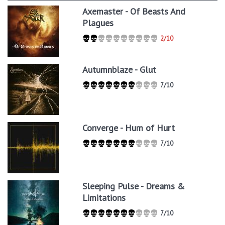
Axemaster - Of Beasts And
Plagues
2/10
Autumnblaze - Glut
7/10
Converge - Hum of Hurt
7/10
Sleeping Pulse - Dreams &
Limitations
7/10