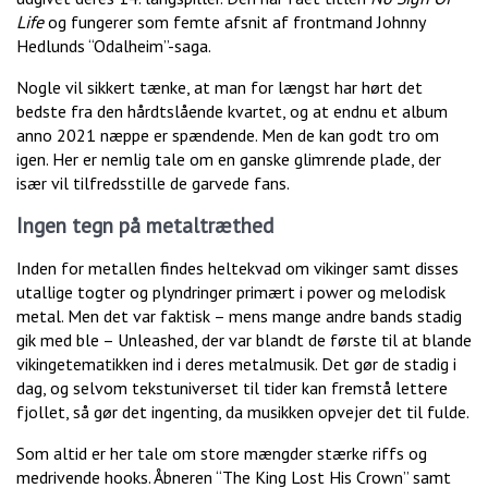
Life
og fungerer som femte afsnit af frontmand Johnny
Hedlunds “Odalheim”-saga.
Nogle vil sikkert tænke, at man for længst har hørt det
bedste fra den hårdtslående kvartet, og at endnu et album
anno 2021 næppe er spændende. Men de kan godt tro om
igen. Her er nemlig tale om en ganske glimrende plade, der
især vil tilfredsstille de garvede fans.
Ingen tegn på metaltræthed
Inden for metallen findes heltekvad om vikinger samt disses
utallige togter og plyndringer primært i power og melodisk
metal. Men det var faktisk – mens mange andre bands stadig
gik med ble – Unleashed, der var blandt de første til at blande
vikingetematikken ind i deres metalmusik. Det gør de stadig i
dag, og selvom tekstuniverset til tider kan fremstå lettere
fjollet, så gør det ingenting, da musikken opvejer det til fulde.
Som altid er her tale om store mængder stærke riffs og
medrivende hooks. Åbneren “The King Lost His Crown” samt