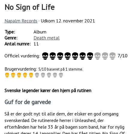
No Sign of Life
Napalm Records
· Udkom
12. november 2021
Type:
Album
Genre:
Death metal
Antal numre:
11
Officiel vurdering:
7
/
10
Brugervurdering:
5/10 baseret på 1 stemme.
Svenske legender kører den hjem på rutinen
Guf for de garvede
Så er der godt nyt til alle dem, der elsker en god omgang
svenskerdød. De rutinerede herrer i Unleashed, der
efterhånden har hele 33 år på bagen som band, har for nylig
udgivet deres 14. langspiller. Den har fået titlen
No Sign Of