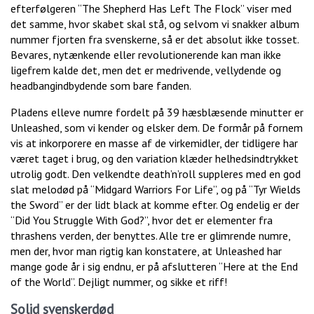
efterfølgeren “The Shepherd Has Left The Flock” viser med
det samme, hvor skabet skal stå, og selvom vi snakker album
nummer fjorten fra svenskerne, så er det absolut ikke tosset.
Bevares, nytænkende eller revolutionerende kan man ikke
ligefrem kalde det, men det er medrivende, vellydende og
headbangindbydende som bare fanden.
Pladens elleve numre fordelt på 39 hæsblæsende minutter er
Unleashed, som vi kender og elsker dem. De formår på fornem
vis at inkorporere en masse af de virkemidler, der tidligere har
været taget i brug, og den variation klæder helhedsindtrykket
utrolig godt. Den velkendte death’n’roll suppleres med en god
slat melodød på “Midgard Warriors For Life”, og på “Tyr Wields
the Sword” er der lidt black at komme efter. Og endelig er der
“Did You Struggle With God?”, hvor det er elementer fra
thrashens verden, der benyttes. Alle tre er glimrende numre,
men der, hvor man rigtig kan konstatere, at Unleashed har
mange gode år i sig endnu, er på afslutteren “Here at the End
of the World”. Dejligt nummer, og sikke et riff!
Solid svenskerdød