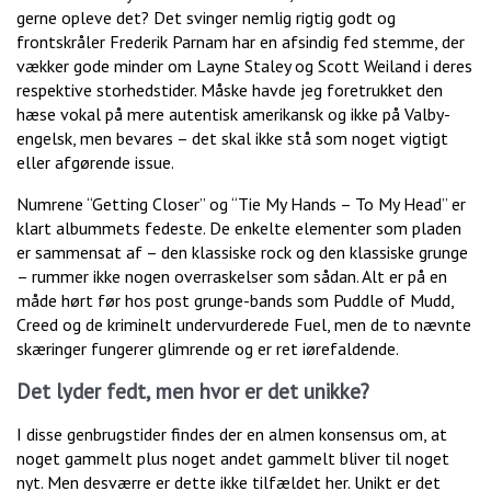
gerne opleve det? Det svinger nemlig rigtig godt og
frontskråler Frederik Parnam har en afsindig fed stemme, der
vækker gode minder om Layne Staley og Scott Weiland i deres
respektive storhedstider. Måske havde jeg foretrukket den
hæse vokal på mere autentisk amerikansk og ikke på Valby-
engelsk, men bevares – det skal ikke stå som noget vigtigt
eller afgørende issue.
Numrene “Getting Closer” og “Tie My Hands – To My Head” er
klart albummets fedeste. De enkelte elementer som pladen
er sammensat af – den klassiske rock og den klassiske grunge
– rummer ikke nogen overraskelser som sådan. Alt er på en
måde hørt før hos post grunge-bands som Puddle of Mudd,
Creed og de kriminelt undervurderede Fuel, men de to nævnte
skæringer fungerer glimrende og er ret iørefaldende.
Det lyder fedt, men hvor er det unikke?
I disse genbrugstider findes der en almen konsensus om, at
noget gammelt plus noget andet gammelt bliver til noget
nyt. Men desværre er dette ikke tilfældet her. Unikt er det