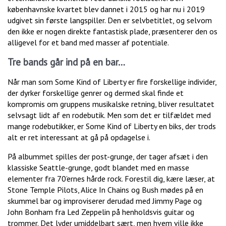
københavnske kvartet blev dannet i 2015 og har nu i 2019
udgivet sin første langspiller. Den er selvbetitlet, og selvom
den ikke er nogen direkte fantastisk plade, præsenterer den os
alligevel for et band med masser af potentiale.
Tre bands går ind på en bar…
Når man som Some Kind of Liberty er fire forskellige individer,
der dyrker forskellige genrer og dermed skal finde et
kompromis om gruppens musikalske retning, bliver resultatet
selvsagt lidt af en rodebutik. Men som det er tilfældet med
mange rodebutikker, er Some Kind of Liberty en biks, der trods
alt er ret interessant at gå på opdagelse i.
På albummet spilles der post-grunge, der tager afsæt i den
klassiske Seattle-grunge, godt blandet med en masse
elementer fra 70’ernes hårde rock. Forestil dig, kære læser, at
Stone Temple Pilots, Alice In Chains og Bush mødes på en
skummel bar og improviserer derudad med Jimmy Page og
John Bonham fra Led Zeppelin på henholdsvis guitar og
trommer. Det lyder umiddelbart sært, men hvem ville ikke