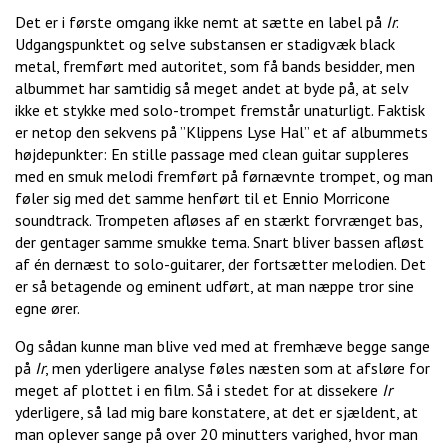
Det er i første omgang ikke nemt at sætte en label på
Ir
.
Udgangspunktet og selve substansen er stadigvæk black
metal, fremført med autoritet, som få bands besidder, men
albummet har samtidig så meget andet at byde på, at selv
ikke et stykke med solo-trompet fremstår unaturligt. Faktisk
er netop den sekvens på ”Klippens Lyse Hal” et af albummets
højdepunkter: En stille passage med clean guitar suppleres
med en smuk melodi fremført på førnævnte trompet, og man
føler sig med det samme henført til et Ennio Morricone
soundtrack. Trompeten afløses af en stærkt forvrænget bas,
der gentager samme smukke tema. Snart bliver bassen afløst
af én dernæst to solo-guitarer, der fortsætter melodien. Det
er så betagende og eminent udført, at man næppe tror sine
egne ører.
Og sådan kunne man blive ved med at fremhæve begge sange
på
Ir
, men yderligere analyse føles næsten som at afsløre for
meget af plottet i en film. Så i stedet for at dissekere
Ir
yderligere, så lad mig bare konstatere, at det er sjældent, at
man oplever sange på over 20 minutters varighed, hvor man