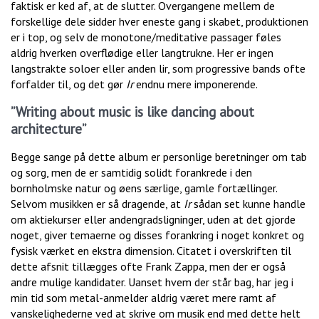
faktisk er ked af, at de slutter. Overgangene mellem de
forskellige dele sidder hver eneste gang i skabet, produktionen
er i top, og selv de monotone/meditative passager føles
aldrig hverken overflødige eller langtrukne. Her er ingen
langstrakte soloer eller anden lir, som progressive bands ofte
forfalder til, og det gør
Ir
endnu mere imponerende.
”Writing about music is like dancing about
architecture”
Begge sange på dette album er personlige beretninger om tab
og sorg, men de er samtidig solidt forankrede i den
bornholmske natur og øens særlige, gamle fortællinger.
Selvom musikken er så dragende, at
Ir
sådan set kunne handle
om aktiekurser eller andengradsligninger, uden at det gjorde
noget, giver temaerne og disses forankring i noget konkret og
fysisk værket en ekstra dimension. Citatet i overskriften til
dette afsnit tillægges ofte Frank Zappa, men der er også
andre mulige kandidater. Uanset hvem der står bag, har jeg i
min tid som metal-anmelder aldrig været mere ramt af
vanskelighederne ved at skrive om musik end med dette helt