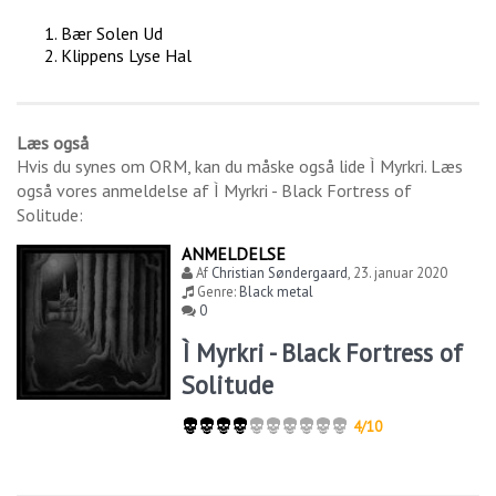
Bær Solen Ud
Klippens Lyse Hal
Læs også
Hvis du synes om
ORM
, kan du måske også lide
Ì Myrkri
. Læs
også vores anmeldelse af
Ì Myrkri - Black Fortress of
Solitude
:
ANMELDELSE
Af
Christian Søndergaard
,
23. januar 2020
Genre:
Black metal
0
Ì Myrkri - Black Fortress of
Solitude
4/10