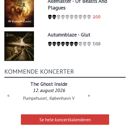
Axemaster - Of Beasts And
Plagues
2/10
Autumnblaze - Glut
7/10
KOMMENDE KONCERTER
The Ghost Inside
12. august 2026
«
»
Pumpehuset, København V
Se hele koncertkalenderen