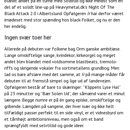
blandt andet på en turné med Solbrud og ikke mindst som en
del af et solidt line-up på Heavymetal.dk’s Night Of The
Black Attack 2.0 i Albertslund. Opfølgeren
Ir
har derfor været
imødeset med stor spænding hos black-folket, og nu er den
her endelig.
Ingen svær toer her
Allerede på debuten var folkene bag Orm ganske ambitiøse.
Lange omskiftelige sange, kvindekor, kirkeorgel og meget
andet blev blandet med voldsomme blastbeats, tremolo-
riffs og skrigende vokaler fra sortmetallens grundbog. Men
lad os bare afsløre med det samme, at
Ir
på mange måder får
debuten til at fremstå simpel og lige ud af landevejen.
Opfølgeren består af bare to skæringer: ”Klippens Lyse Hal”
på 23 minutter og ”Bær Solen Ud”, der såmænd varer et minut
længere. Begge numre er på én gang episke, omskiftelige og
gribende. Længden på sangene, der hver især og ikke helt
tilfældigt passer perfekt til en side vinyl, er et vidnesbyrd om
et tårnhøjt ambitionsniveau, men også om et band
sprængfyldt med selvtillid og gode ideer.