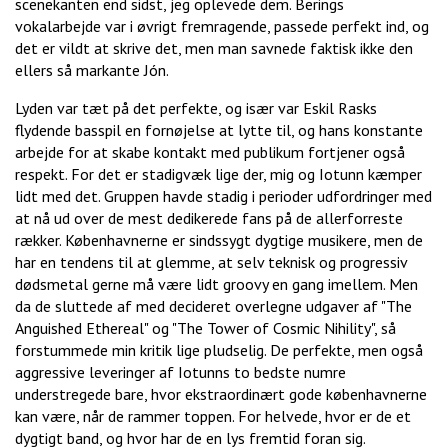
scenekanten end sidst, jeg oplevede dem. Berings
vokalarbejde var i øvrigt fremragende, passede perfekt ind, og
det er vildt at skrive det, men man savnede faktisk ikke den
ellers så markante Jón.
Lyden var tæt på det perfekte, og især var Eskil Rasks
flydende basspil en fornøjelse at lytte til, og hans konstante
arbejde for at skabe kontakt med publikum fortjener også
respekt. For det er stadigvæk lige der, mig og Iotunn kæmper
lidt med det. Gruppen havde stadig i perioder udfordringer med
at nå ud over de mest dedikerede fans på de allerforreste
rækker. Københavnerne er sindssygt dygtige musikere, men de
har en tendens til at glemme, at selv teknisk og progressiv
dødsmetal gerne må være lidt groovy en gang imellem. Men
da de sluttede af med decideret overlegne udgaver af "The
Anguished Ethereal" og "The Tower of Cosmic Nihility", så
forstummede min kritik lige pludselig. De perfekte, men også
aggressive leveringer af Iotunns to bedste numre
understregede bare, hvor ekstraordinært gode københavnerne
kan være, når de rammer toppen. For helvede, hvor er de et
dygtigt band, og hvor har de en lys fremtid foran sig.