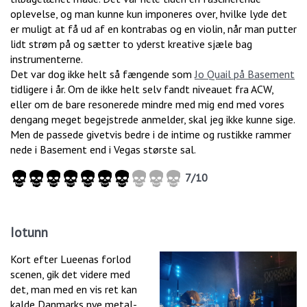
oplevelse, og man kunne kun imponeres over, hvilke lyde det
er muligt at få ud af en kontrabas og en violin, når man putter
lidt strøm på og sætter to yderst kreative sjæle bag
instrumenterne.
Det var dog ikke helt så fængende som
Jo Quail på Basement
tidligere i år. Om de ikke helt selv fandt niveauet fra ACW,
eller om de bare resonerede mindre med mig end med vores
dengang meget begejstrede anmelder, skal jeg ikke kunne sige.
Men de passede givetvis bedre i de intime og rustikke rammer
nede i Basement end i Vegas største sal.
7/10
Iotunn
Kort efter Lueenas forlod
scenen, gik det videre med
det, man med en vis ret kan
kalde Danmarks nye metal-