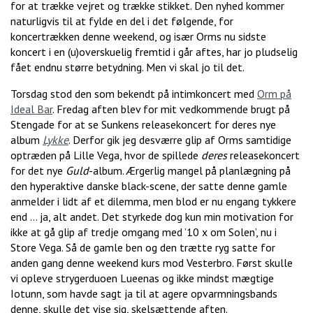
for at trække vejret og trække stikket. Den nyhed kommer
naturligvis til at fylde en del i det følgende, for
koncertrækken denne weekend, og især Orms nu sidste
koncert i en (u)overskuelig fremtid i går aftes, har jo pludselig
fået endnu større betydning. Men vi skal jo til det.
Torsdag stod den som bekendt på intimkoncert med
Orm på
Ideal Bar
. Fredag aften blev for mit vedkommende brugt på
Stengade for at se Sunkens releasekoncert for deres nye
album
Lykke
. Derfor gik jeg desværre glip af Orms samtidige
optræden på Lille Vega, hvor de spillede
deres
releasekoncert
for det nye
Guld
-album. Ærgerlig mangel på planlægning på
den hyperaktive danske black-scene, der satte denne gamle
anmelder i lidt af et dilemma, men blod er nu engang tykkere
end ... ja, alt andet. Det styrkede dog kun min motivation for
ikke at gå glip af tredje omgang med ’10 x om Solen’, nu i
Store Vega. Så de gamle ben og den trætte ryg satte for
anden gang denne weekend kurs mod Vesterbro. Først skulle
vi opleve strygerduoen Lueenas og ikke mindst mægtige
Iotunn, som havde sagt ja til at agere opvarmningsbands
denne, skulle det vise sig, skelsættende aften.