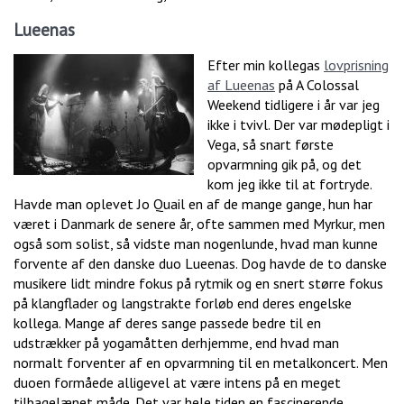
Lueenas
Efter min kollegas
lovprisning
af Lueenas
på A Colossal
Weekend tidligere i år var jeg
ikke i tvivl. Der var mødepligt i
Vega, så snart første
opvarmning gik på, og det
kom jeg ikke til at fortryde.
Havde man oplevet Jo Quail en af de mange gange, hun har
været i Danmark de senere år, ofte sammen med Myrkur, men
også som solist, så vidste man nogenlunde, hvad man kunne
forvente af den danske duo Lueenas. Dog havde de to danske
musikere lidt mindre fokus på rytmik og en snert større fokus
på klangflader og langstrakte forløb end deres engelske
kollega. Mange af deres sange passede bedre til en
udstrækker på yogamåtten derhjemme, end hvad man
normalt forventer af en opvarmning til en metalkoncert. Men
duoen formåede alligevel at være intens på en meget
tilbagelænet måde. Det var hele tiden en fascinerende