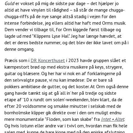
Guld
er vokset på mig de sidste par dage – det hjælper jo
altid at have vinylen til rådighed – så står de mange chugga-
chugga-riffs på de nye sange altså stadig i vejen for den
intense forbindelse, jeg ellers altid har haft med Orms musik.
Dem vender vi tilbage til, for Orm kiggede først tilbage og
lagde ud med "Klippens Lyse Hal". Jeg har længe hævdet, at
det er deres bedste nummer, og det blev der ikke lavet om på i
denne omgang.
Præcis som i
DR Koncerthuset
i 2023 havde gruppen slået et
kæmpestort brød op med ekstra musikere på keys, strygere,
guitar og blæsere. Og her har vi nok en af forklaringerne på
den selvvalgte pause, vi nu kan imødese: De er bare så
pokkers ambitiøse de gutter, og det koster. At Orm også denne
gang havde tænkt sig at gå ’all in’ her på tredje og sidste
etape af '10 x rundt om solen'-weekenden, blev klart, da de
efter 20 voldsomme og smukke minutter i selskab med de
bornholmske klipper gik direkte over i den om muligt endnu
mere monumentale "Floden, som kan skabe" fra
Intet • Altet
.
Og hvis Iotunn eller andre var i tvivl om, hvordan man fik hele
salen med, kunne de bare kigge med på den episke afslutning