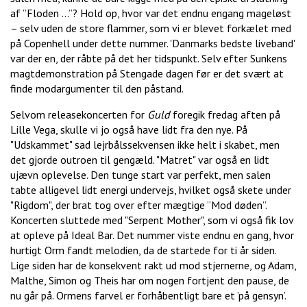
af ”Floden ...”? Hold op, hvor var det endnu engang mageløst
– selv uden de store flammer, som vi er blevet forkælet med
på Copenhell under dette nummer. 'Danmarks bedste liveband'
var der en, der råbte på det her tidspunkt. Selv efter Sunkens
magtdemonstration på Stengade dagen før er det svært at
finde modargumenter til den påstand.
Selvom releasekoncerten for
Guld
foregik fredag aften på
Lille Vega, skulle vi jo også have lidt fra den nye. På
"Udskammet" sad lejrbålssekvensen ikke helt i skabet, men
det gjorde outroen til gengæld. "Matret" var også en lidt
ujævn oplevelse. Den tunge start var perfekt, men salen
tabte alligevel lidt energi undervejs, hvilket også skete under
"Rigdom", der brat tog over efter mægtige ”Mod døden”.
Koncerten sluttede med "Serpent Mother", som vi også fik lov
at opleve på Ideal Bar. Det nummer viste endnu en gang, hvor
hurtigt Orm fandt melodien, da de startede for ti år siden.
Lige siden har de konsekvent rakt ud mod stjernerne, og Adam,
Malthe, Simon og Theis har om nogen fortjent den pause, de
nu går på. Ormens farvel er forhåbentligt bare et ’på gensyn’.