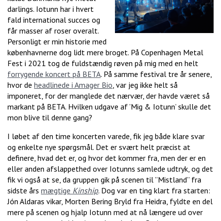
darlings. Iotunn har i hvert
fald international succes og
får masser af roser overalt.
Personligt er min historie med
københavnerne dog lidt mere broget. På Copenhagen Metal
Fest i 2021 tog de fuldstændig røven på mig med en helt
forrygende koncert på BETA
. På samme festival tre år senere,
hvor de
headlinede i Amager Bio
, var jeg ikke helt så
imponeret, for der manglede det nærvær, der havde været så
markant på BETA. Hvilken udgave af ’Mig & Iotunn’ skulle det
mon blive til denne gang?
I løbet af den time koncerten varede, fik jeg både klare svar
og enkelte nye spørgsmål. Det er svært helt præcist at
definere, hvad det er, og hvor det kommer fra, men der er en
eller anden afslappethed over Iotunns samlede udtryk, og det
fik vi også at se, da gruppen gik på scenen til ”Mistland” fra
sidste års
mægtige
Kinship
. Dog var en ting klart fra starten:
Jón Aldaras vikar, Morten Bering Bryld fra Heidra, fyldte en del
mere på scenen og hjalp Iotunn med at nå længere ud over