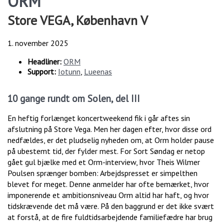
ORM
Store VEGA, København V
1. november 2025
Headliner:
ORM
Support:
Iotunn
,
Lueenas
10 gange rundt om Solen, del III
En heftig forlænget koncertweekend fik i går aftes sin
afslutning på Store Vega. Men her dagen efter, hvor disse ord
nedfældes, er det pludselig nyheden om, at Orm holder pause
på ubestemt tid, der fylder mest. For Sort Søndag er netop
gået gul bjælke med et Orm-interview, hvor Theis Wilmer
Poulsen sprænger bomben: Arbejdspresset er simpelthen
blevet for meget. Denne anmelder har ofte bemærket, hvor
imponerende et ambitionsniveau Orm altid har haft, og hvor
tidskrævende det må være. På den baggrund er det ikke svært
at forstå, at de fire fuldtidsarbejdende familiefædre har brug