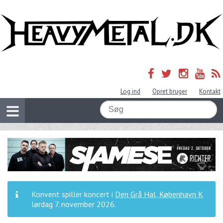
Log ind
Opret bruger
Kontakt
Konvent spiller koncert i
Den Grå Hal, København K
lørdag 7. november 2026
.