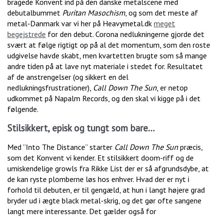
bragede Konvent ind på den danske metalscene med
debutalbummet
Puritan Masochism
, og som det meste af
metal-Danmark var vi her på Heavymetal.dk
meget
begejstrede
for den debut. Corona nedlukningerne gjorde det
svært at følge rigtigt op på al det momentum, som den roste
udgivelse havde skabt, men kvartetten brugte som så mange
andre tiden på at lave nyt materiale i stedet for. Resultatet
af de anstrengelser (og sikkert en del
nedlukningsfrustrationer),
Call Down The Sun
, er netop
udkommet på Napalm Records, og den skal vi kigge på i det
følgende.
Stilsikkert, episk og tungt som bare…
Med ”Into The Distance” starter
Call Down The Sun
præcis,
som det Konvent vi kender. Et stilsikkert doom-riff og de
umiskendelige growls fra Rikke List der er så afgrundsdybe, at
de kan ryste plomberne løs hos enhver. Hvad der er nyt i
forhold til debuten, er til gengæld, at hun i langt højere grad
bryder ud i ægte black metal-skrig, og det gør ofte sangene
langt mere interessante. Det gælder også for