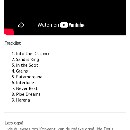
Tracklist
Into the Distance
Sand is King
In the Soot
Grains
Fatamorgana
Interlude
Never Rest
Pipe Dreams
Harena
Læs også
Hvis du synes om
Konvent
, kan du måske også lide
Deus