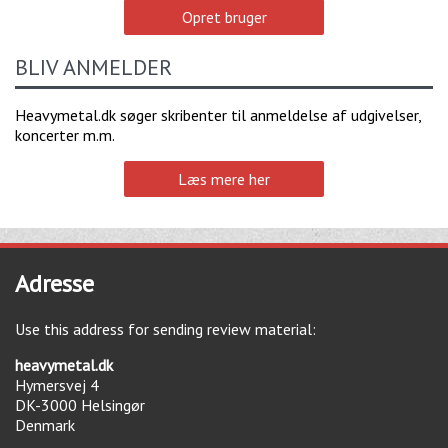
Opret bruger
BLIV ANMELDER
Heavymetal.dk søger skribenter til anmeldelse af udgivelser,
koncerter m.m.
Læs mere her
Adresse
Use this address for sending review material:
heavymetal.dk
Hymersvej 4
DK-3000
Helsingør
Denmark