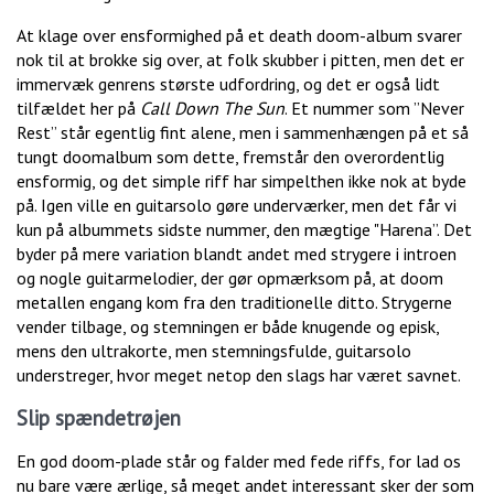
At klage over ensformighed på et death doom-album svarer
nok til at brokke sig over, at folk skubber i pitten, men det er
immervæk genrens største udfordring, og det er også lidt
tilfældet her på
Call Down The Sun
. Et nummer som ”Never
Rest” står egentlig fint alene, men i sammenhængen på et så
tungt doomalbum som dette, fremstår den overordentlig
ensformig, og det simple riff har simpelthen ikke nok at byde
på. Igen ville en guitarsolo gøre underværker, men det får vi
kun på albummets sidste nummer, den mægtige "Harena”. Det
byder på mere variation blandt andet med strygere i introen
og nogle guitarmelodier, der gør opmærksom på, at doom
metallen engang kom fra den traditionelle ditto. Strygerne
vender tilbage, og stemningen er både knugende og episk,
mens den ultrakorte, men stemningsfulde, guitarsolo
understreger, hvor meget netop den slags har været savnet.
Slip spændetrøjen
En god doom-plade står og falder med fede riffs, for lad os
nu bare være ærlige, så meget andet interessant sker der som