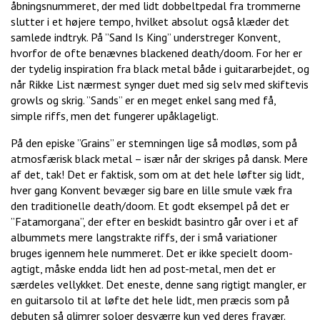
åbningsnummeret, der med lidt dobbeltpedal fra trommerne
slutter i et højere tempo, hvilket absolut også klæder det
samlede indtryk. På ”Sand Is King” understreger Konvent,
hvorfor de ofte benævnes blackened death/doom. For her er
der tydelig inspiration fra black metal både i guitararbejdet, og
når Rikke List nærmest synger duet med sig selv med skiftevis
growls og skrig. ”Sands” er en meget enkel sang med få,
simple riffs, men det fungerer upåklageligt.
På den episke ”Grains” er stemningen lige så modløs, som på
atmosfærisk black metal – især når der skriges på dansk. Mere
af det, tak! Det er faktisk, som om at det hele løfter sig lidt,
hver gang Konvent bevæger sig bare en lille smule væk fra
den traditionelle death/doom. Et godt eksempel på det er
”Fatamorgana”, der efter en beskidt basintro går over i et af
albummets mere langstrakte riffs, der i små variationer
bruges igennem hele nummeret. Det er ikke specielt doom-
agtigt, måske endda lidt hen ad post-metal, men det er
særdeles vellykket. Det eneste, denne sang rigtigt mangler, er
en guitarsolo til at løfte det hele lidt, men præcis som på
debuten så glimrer soloer desværre kun ved deres fravær.