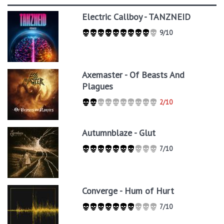
Electric Callboy - TANZNEID
9/10
Axemaster - Of Beasts And
Plagues
2/10
Autumnblaze - Glut
7/10
Converge - Hum of Hurt
7/10