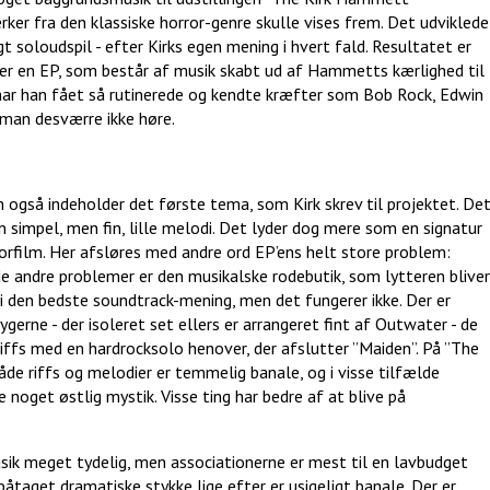
rker fra den klassiske horror-genre skulle vises frem. Det udviklede
igt soloudspil - efter Kirks egen mening i hvert fald. Resultatet er
r en EP, som består af musik skabt ud af Hammetts kærlighed til
g har han fået så rutinerede og kendte kræfter som Bob Rock, Edwin
man desværre ikke høre.
også indeholder det første tema, som Kirk skrev til projektet. De
en simpel, men fin, lille melodi. Det lyder dog mere som en signatur
rorfilm. Her afsløres med andre ord EP’ens helt store problem:
 de andre problemer er den musikalske rodebutik, som lytteren bliver
t i den bedste soundtrack-mening, men det fungerer ikke. Der er
erne - der isoleret set ellers er arrangeret fint af Outwater - de
iffs med en hardrocksolo henover, der afslutter ”Maiden”. På ”The
både riffs og melodier er temmelig banale, og i visse tilfælde
 noget østlig mystik. Visse ting har bedre af at blive på
musik meget tydelig, men associationerne er mest til en lavbudget
aget dramatiske stykke lige efter er usigeligt banale. Der er