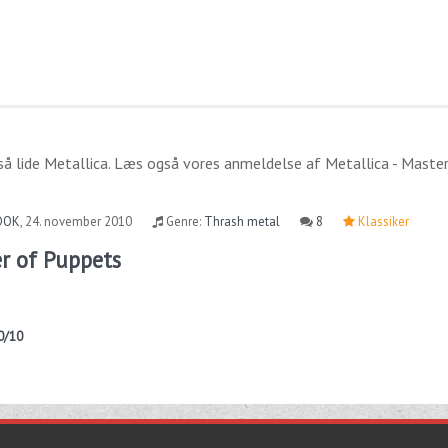
så lide
Metallica
. Læs også vores anmeldelse af
Metallica - Maste
DOK
,
24. november 2010
Genre:
Thrash metal
8
Klassiker
er of Puppets
0/10