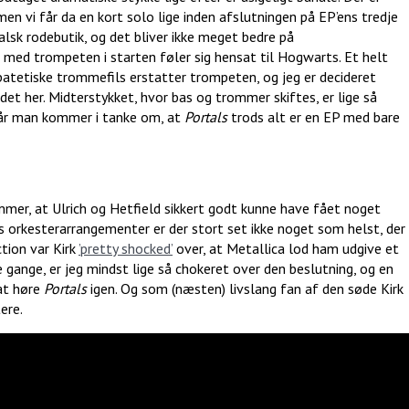
n vi får da en kort solo lige inden afslutningen på EP’ens tredje
lsk rodebutik, og det bliver ikke meget bedre på
med trompeten i starten føler sig hensat til Hogwarts. Et helt
etiske trommefils erstatter trompeten, og jeg er decideret
det her. Midterstykket, hvor bas og trommer skiftes, er lige så
år man kommer i tanke om, at
Portals
trods alt er en EP med bare
mer, at Ulrich og Hetfield sikkert godt kunne have fået noget
 orkesterarrangementer er der stort set ikke noget som helst, der
ction var Kirk
’pretty shocked’
over, at Metallica lod ham udgive et
e gange, er jeg mindst lige så chokeret over den beslutning, og en
 at høre
Portals
igen. Og som (næsten) livslang fan af den søde Kirk
ere.