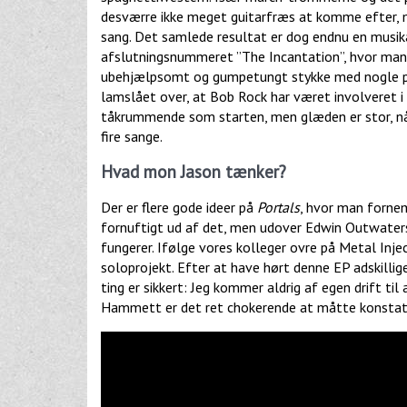
desværre ikke meget guitarfræs at komme efter, me
sang. Det samlede resultat er dog endnu en musika
afslutningsnummeret ”The Incantation”, hvor man 
ubehjælpsomt og gumpetungt stykke med nogle pat
lamslået over, at Bob Rock har været involveret i 
tåkrummende som starten, men glæden er stor, n
fire sange.
Hvad mon Jason tænker?
Der er flere gode ideer på
Portals
, hvor man fornem
fornuftigt ud af det, men udover Edwin Outwaters
fungerer. Ifølge vores kolleger ovre på Metal Inje
soloprojekt. Efter at have hørt denne EP adskillig
ting er sikkert: Jeg kommer aldrig af egen drift til
Hammett er det ret chokerende at måtte konstat