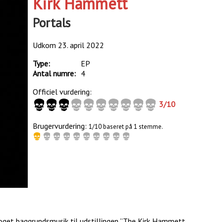
Kirk Hammett
Portals
Udkom
23. april 2022
Type:
EP
Antal numre:
4
Officiel vurdering:
3
/
10
Brugervurdering:
1/10 baseret på 1 stemme.
noget baggrundsmusik til udstillingen ”The Kirk Hammett