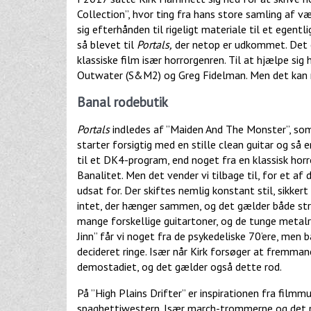
Collection”, hvor ting fra hans store samling af væ
sig efterhånden til rigeligt materiale til et egentl
så blevet til
Portals,
der netop er udkommet. Det e
klassiske film især horrorgenren. Til at hjælpe si
Outwater (S&M2) og Greg Fidelman. Men det kan 
Banal rodebutik
Portals
indledes af ”Maiden And The Monster”, som 
starter forsigtig med en stille clean guitar og så 
til et DK4-program, end noget fra en klassisk hor
Banalitet. Men det vender vi tilbage til, for et af
udsat for. Der skiftes nemlig konstant stil, sikker
intet, der hænger sammen, og det gælder både stryg
mange forskellige guitartoner, og de tunge metalr
Jinn” får vi noget fra de psykedeliske 70’ere, men 
decideret ringe. Især når Kirk forsøger at fremmane
demostadiet, og det gælder også dette rod.
På ”High Plains Drifter” er inspirationen fra film
spaghettiwestern. Især march-trommerne og det påt