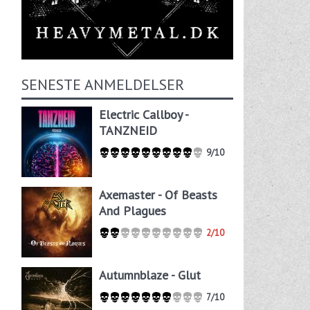
SENESTE ANMELDELSER
Electric Callboy -
TANZNEID
9/10
Axemaster - Of Beasts
And Plagues
2/10
Autumnblaze - Glut
7/10