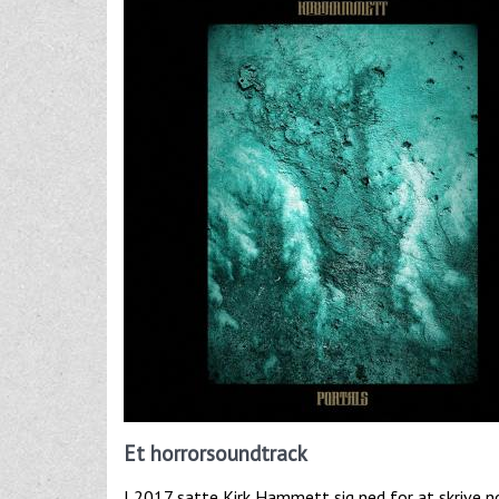
Et horrorsoundtrack
I 2017 satte Kirk Hammett sig ned for at skrive 