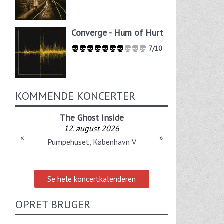
Converge - Hum of Hurt
7/10
t
KOMMENDE KONCERTER
The Ghost Inside
12. august 2026
«
»
Pumpehuset, København V
Se hele koncertkalenderen
OPRET BRUGER