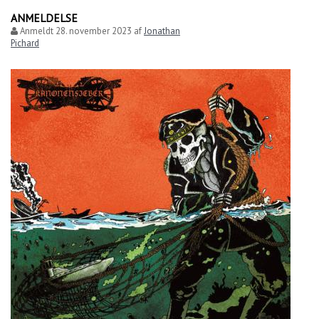
ANMELDELSE
Anmeldt
28. november 2023
af
Jonathan
Pichard