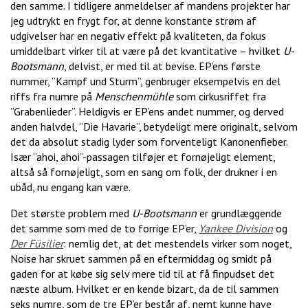
den samme. I tidligere anmeldelser af mandens projekter har
jeg udtrykt en frygt for, at denne konstante strøm af
udgivelser har en negativ effekt på kvaliteten, da fokus
umiddelbart virker til at være på det kvantitative – hvilket
U-
Bootsmann
, delvist, er med til at bevise. EP’ens første
nummer, ”Kampf und Sturm”, genbruger eksempelvis en del
riffs fra numre på
Menschenmühle
som cirkusriffet fra
”Grabenlieder”. Heldigvis er EP’ens andet nummer, og derved
anden halvdel, ”Die Havarie”, betydeligt mere originalt, selvom
det da absolut stadig lyder som forventeligt Kanonenfieber.
Især ”ahoi, ahoi”-passagen tilføjer et fornøjeligt element,
altså så fornøjeligt, som en sang om folk, der drukner i en
ubåd, nu engang kan være.
Det største problem med
U-Bootsmann
er grundlæggende
det samme som med de to forrige EP’er,
Yankee Division
og
Der Füsilier
: nemlig det, at det mestendels virker som noget,
Noise har skruet sammen på en eftermiddag og smidt på
gaden for at købe sig selv mere tid til at få finpudset det
næste album. Hvilket er en kende bizart, da de til sammen
seks numre, som de tre EP’er består af, nemt kunne have