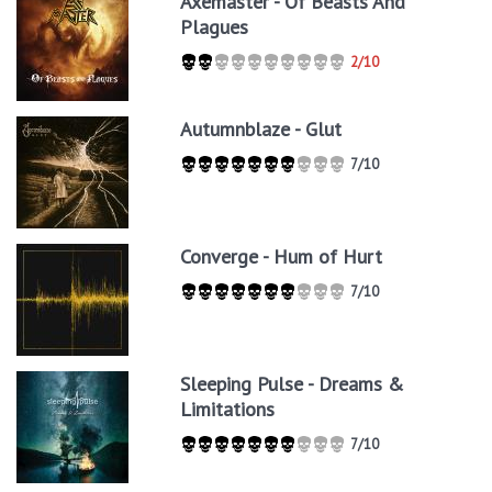
Axemaster - Of Beasts And
Plagues
2/10
Autumnblaze - Glut
7/10
Converge - Hum of Hurt
7/10
Sleeping Pulse - Dreams &
Limitations
7/10