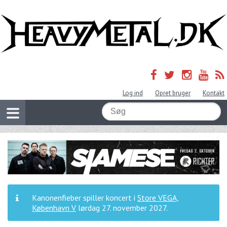
Log ind
Opret bruger
Kontakt
Kanonenfieber spiller koncert i
Store VEGA,
København V
lørdag 27. november 2027
.