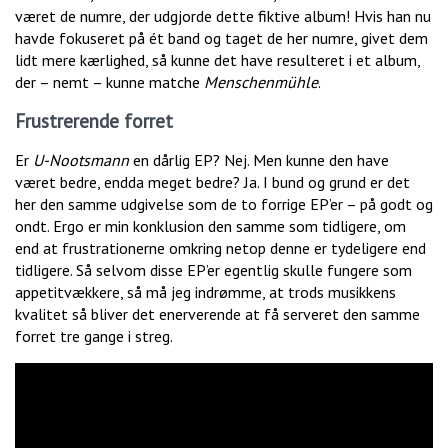
været de numre, der udgjorde dette fiktive album! Hvis han nu
havde fokuseret på ét band og taget de her numre, givet dem
lidt mere kærlighed, så kunne det have resulteret i et album,
der – nemt – kunne matche
Menschenmühle
.
Frustrerende forret
Er
U-Nootsmann
en dårlig EP? Nej. Men kunne den have
været bedre, endda meget bedre? Ja. I bund og grund er det
her den samme udgivelse som de to forrige EP’er – på godt og
ondt. Ergo er min konklusion den samme som tidligere, om
end at frustrationerne omkring netop denne er tydeligere end
tidligere. Så selvom disse EP’er egentlig skulle fungere som
appetitvækkere, så må jeg indrømme, at trods musikkens
kvalitet så bliver det enerverende at få serveret den samme
forret tre gange i streg.