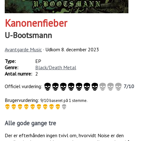
Kanonenfieber
U​-​Bootsmann
Avantgarde Music
· Udkom
8. december 2023
Type:
EP
Genre:
Black/Death Metal
Antal numre:
2
Officiel vurdering:
7
/
10
Brugervurdering:
9/10 baseret på 1 stemme.
Alle gode gange tre
Der er efterhånden ingen tvivl om, hvorvidt Noise er den