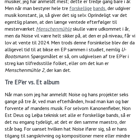
musiker, jeg har anmeldt mest; dette er tredje gang bare i år.
Men når man bestyrer hele tre
forskellige
bands
, der udgiver
musik konstant, ja, så giver det sig selv. Oprindeligt var det
egentlig planen, at den længe ventede efterfølger til
mesterværket
Menschenmühle
skulle være udkommet i år,
men da Noise vil være helt sikker på, at den er på niveau, får vi
lov at vente til 2024. Men trods denne forsinkelse blev der da
alligevel tid til at bikse en EP sammen i studiet, nemlig
U-
Bootsmann
. Spørgsmålet er så, om udgivelsen af tre EP’er i
streg kan tilfredsstille folket, eller om det kun er
Menschenmühle 2
, der kan det.
Tre EP’er vs. Et album
Når man som jeg har anmeldt Noise og hans projekter seks
gange på tre år, ved man efterhånden, hvad man kan og bør
forvente af mandens musik. For selvom Kanonenfieber, Non
Est Deus og Leiþa teknisk set alle er forskellige bands, så er
det nu engang tydeligt, at det er den samme maestro, der
står bag. For uanset hvilken hat Noise ifører sig, så er hans
tilgang til sangskrivning og kompositioner mere eller mindre