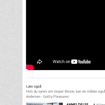
Læs også
Hvis du synes om
Jesper Binzer
, kan du måske også
Andersen - Guilty Pleasures
:
ANMELDELSE
Af
Søre