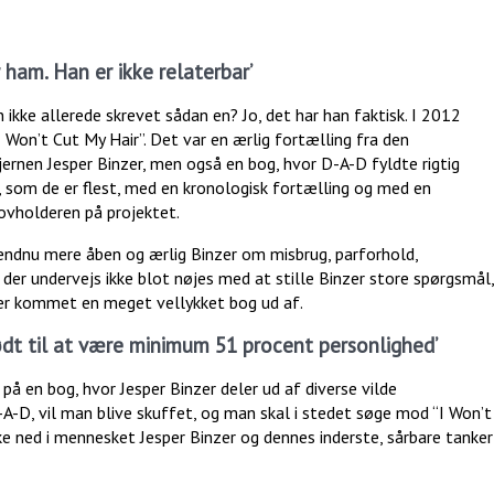
r ham. Han er ikke relaterbar’
 ikke allerede skrevet sådan en? Jo, det har han faktisk. I 2012
on’t Cut My Hair”. Det var en ærlig fortælling fra den
jernen Jesper Binzer, men også en bog, hvor D-A-D fyldte rigtig
 som de er flest, med en kronologisk fortælling og med en
tovholderen på projektet.
 endnu mere åben og ærlig Binzer om misbrug, parforhold,
 der undervejs ikke blot nøjes med at stille Binzer store spørgsmål,
der kommet en meget vellykket bog ud af.
ødt til at være minimum 51 procent personlighed’
å en bog, hvor Jesper Binzer deler ud af diverse vilde
-A-D, vil man blive skuffet, og man skal i stedet søge mod “I Won’t
e ned i mennesket Jesper Binzer og dennes inderste, sårbare tanker