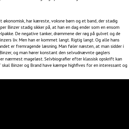
nt økonomisk, har kæreste, voksne børn og et band, der stadig
sper Binzer stadig sikker på, at han en dag ender som en ensom
pakke. De negative tanker, drømmene der røg på gulvet og de
inzers liv. Men han er kommet langt. Rigtig langt. Og alle hans
andet er fremragende læsning. Man føler næsten, at man sidder i
Binzer, og man hører konstant den selvudnævnte gøglers
er nærmest mageløst. Selvbiografier efter klassisk opskrift kan
t” skal Binzer og Brand have kæmpe highfives for en interessant og