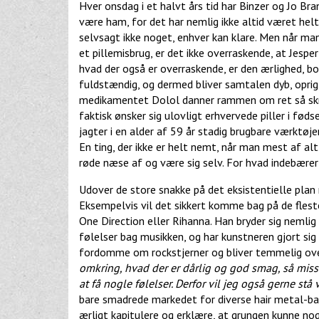
Hver onsdag i et halvt års tid har Binzer og Jo Br
være ham, for det har nemlig ikke altid været helt 
selvsagt ikke noget, enhver kan klare. Men når ma
et pillemisbrug, er det ikke overraskende, at Jesper
hvad der også er overraskende, er den ærlighed, b
fuldstændig, og dermed bliver samtalen dyb, oprigt
medikamentet Dolol danner rammen om ret så sk
faktisk ønsker sig ulovligt erhvervede piller i fød
jagter i en alder af 59 år stadig brugbare værktøje
En ting, der ikke er helt nemt, når man mest af alt 
røde næse af og være sig selv. For hvad indebærer 
Udover de store snakke på det eksistentielle pla
Eksempelvis vil det sikkert komme bag på de flest
One Direction eller Rihanna. Han bryder sig nemlig 
følelser bag musikken, og har kunstneren gjort sig
fordomme om rockstjerner og bliver temmelig ove
omkring, hvad der er dårlig og god smag, så miss
at få nogle følelser. Derfor vil jeg også gerne stå 
bare smadrede markedet for diverse hair metal-b
ærligt kapitulere og erklære, at grungen kunne nog