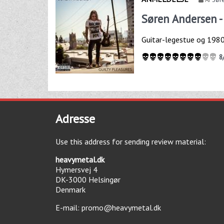
Søren Andersen -
Guitar-legestue og 1980’
8
Adresse
Use this address for sending review material:
heavymetal.dk
Hymersvej 4
DK-3000
Helsingør
Denmark
E-mail:
promo@heavymetal.dk