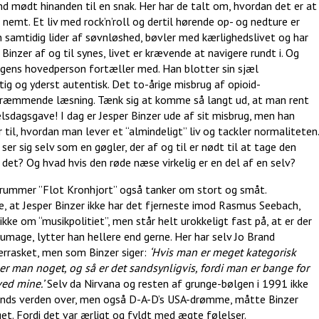
and mødt hinanden til en snak. Her har de talt om, hvordan det er at
nemt. Et liv med rock’n’roll og dertil hørende op- og nedture er
n samtidig lider af søvnløshed, bøvler med kærlighedslivet og har
 Binzer af og til synes, livet er krævende at navigere rundt i. Og
ogens hovedperson fortæller med. Han blotter sin sjæl
ig og yderst autentisk. Det to-årige misbrug af opioid-
ræmmende læsning. Tænk sig at komme så langt ud, at man rent
selsdagsgave! I dag er Jesper Binzer ude af sit misbrug, men han
r til, hvordan man lever et “almindeligt” liv og tackler normaliteten.
ser sig selv som en gøgler, der af og til er nødt til at tage den
det? Og hvad hvis den røde næse virkelig er en del af en selv?
n rummer ”Flot Kronhjort” også tanker om stort og småt.
e, at Jesper Binzer ikke har det fjerneste imod Rasmus Seebach,
ikke om “musikpolitiet”, men står helt urokkeligt fast på, at er der
 umage, lytter han hellere end gerne. Her har selv Jo Brand
rrasket, men som Binzer siger:
‘Hvis man er meget kategorisk
er man noget, og så er det sandsynligvis, fordi man er bange for
ved mine.’
Selv da Nirvana og resten af grunge-bølgen i 1991 ikke
ands verden over, men også D-A-D’s USA-drømme, måtte Binzer
et. Fordi det var ærligt og fyldt med ægte følelser.