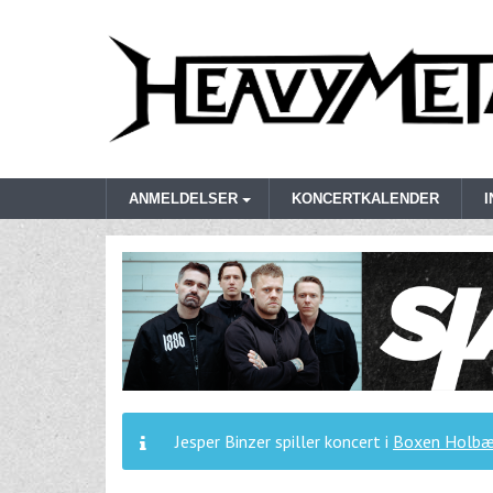
ANMELDELSER
KONCERTKALENDER
Jesper Binzer spiller koncert i
Boxen Holbæ