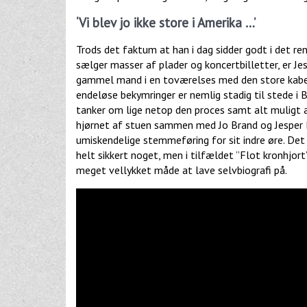
‘Vi blev jo ikke store i Amerika …’
Trods det faktum at han i dag sidder godt i det re
sælger masser af plader og koncertbilletter, er Je
gammel mand i en toværelses med den store kabel
endeløse bekymringer er nemlig stadig til stede i B
tanker om lige netop den proces samt alt muligt 
hjørnet af stuen sammen med Jo Brand og Jesper 
umiskendelige stemmeføring for sit indre øre. Det 
helt sikkert noget, men i tilfældet ”Flot kronhjor
meget vellykket måde at lave selvbiografi på.