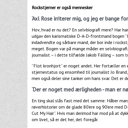
Rockstjerner er også mennesker
‘Axl Rose irriterer mig, og jeg er bange fo
Hov, hvad er nu det? En selvbiografi mere? Har han
udgav den karismatiske D-A-D-frontmand bogen “I W
indadvendte og sårbare mand, der bor inde i rockst
meget. Bogen var på mange måder en selvbiografi,
journalist – i dette tilfælde Jakob Fälling – som 
”Flot kronhjort” er noget andet. Her fortæller en
stjernestatus og ensomhed til journalist Jo Brand,
men også deler sine tanker om hans svar. Det er 
‘Der er noget med ærligheden - man er n
En ting skal slås fast med det samme: Håber man p
røverhistorier om de glade 80’ere og 90’ere med D
Cut My Hair”. Hvis man derimod har mod på at dykk
om livet, så er det her, det foregår.