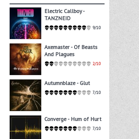
Electric Callboy -
TANZNEID
9/10
Axemaster - Of Beasts
And Plagues
2/10
Autumnblaze - Glut
7/10
Converge - Hum of Hurt
7/10