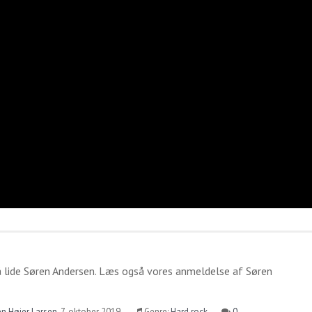
 lide
Søren Andersen
. Læs også vores anmeldelse af
Søren
n Højer Larsen
,
7. oktober 2019
Genre:
Hard rock
0