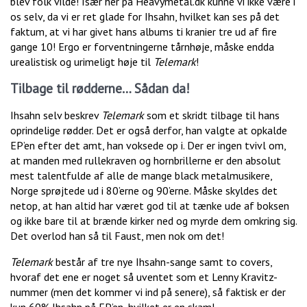
blev folk vilde! Især her på Heavymetal.dk kunne vi ikke være i
os selv, da vi er ret glade for Ihsahn, hvilket kan ses på det
faktum, at vi har givet hans albums ti kranier tre ud af fire
gange 10! Ergo er forventningerne tårnhøje, måske endda
urealistisk og urimeligt høje til
Telemark
!
Tilbage til rødderne… Sådan da!
Ihsahn selv beskrev
Telemark
som et skridt tilbage til hans
oprindelige rødder. Det er også derfor, han valgte at opkalde
EP’en efter det amt, han voksede op i. Der er ingen tvivl om,
at manden med rullekraven og hornbrillerne er den absolut
mest talentfulde af alle de mange black metalmusikere,
Norge sprøjtede ud i 80’erne og 90’erne. Måske skyldes det
netop, at han altid har været god til at tænke ude af boksen
og ikke bare til at brænde kirker ned og myrde dem omkring sig.
Det overlod han så til Faust, men nok om det!
Telemark
består af tre nye Ihsahn-sange samt to covers,
hvoraf det ene er noget så uventet som et Lenny Kravitz-
nummer (men det kommer vi ind på senere), så faktisk er der