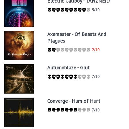
Electric Callboy - TANZNEID
9/10
Axemaster - Of Beasts And
Plagues
2/10
Autumnblaze - Glut
7/10
Converge - Hum of Hurt
7/10