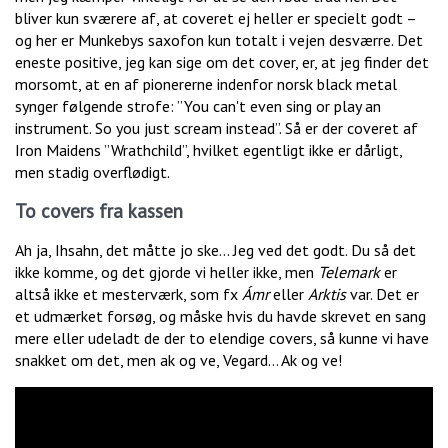
bliver kun sværere af, at coveret ej heller er specielt godt –
og her er Munkebys saxofon kun totalt i vejen desværre. Det
eneste positive, jeg kan sige om det cover, er, at jeg finder det
morsomt, at en af pionererne indenfor norsk black metal
synger følgende strofe: ”You can't even sing or play an
instrument. So you just scream instead”. Så er der coveret af
Iron Maidens ”Wrathchild”, hvilket egentligt ikke er dårligt,
men stadig overflødigt.
To covers fra kassen
Ah ja, Ihsahn, det måtte jo ske… Jeg ved det godt. Du så det
ikke komme, og det gjorde vi heller ikke, men
Telemark
er
altså ikke et mesterværk, som fx
Ámr
eller
Arktis
var. Det er
et udmærket forsøg, og måske hvis du havde skrevet en sang
mere eller udeladt de der to elendige covers, så kunne vi have
snakket om det, men ak og ve, Vegard… Ak og ve!