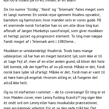
kun 60% Ihsahn på EP’en, hvilket er en skam!
De tre numre ”Stridig”, ”Nord” og ”Telemark” føles meget som
ét langt nummer. En sonisk rejse igennem Ihsahns opvækst,
barndom og hjemstavn, hvor manden selv er vores guide. På
et snerrende norsk fortæller han os om alle disse ting kun
afbrudt af Jørgen Munkebys saxofonspil, som giver musikken
et herligt jazzet og progressivt element. To ting man næppe
fandt meget af i Telemark amt i 1980’erne…
Musikken er umiskendeligt Ihsahn’sk. Trods hans mange
udskejelser, så har han en meget bestemt lyd, som ikke er til
at tage fejl af, men af en eller anden grund, så bliver det hele
lidt komisk, når der bjæffes af os på norsk. Måske er det, fordi
norsk bare lyder så ufarligt. Måske er det, fordi man er vant til
at høre ham på engelsk. Hvorom alting er, så fungerer det
altså ikke helt.
Og nu til elefanten i rummet – de to coversange! Én ting er et
Iron Maiden-cover, men Lenny fucking Kravitz?! Jeg siger ikke
ét ondt ord om Lenny eller hans musikalske præstationer,
men jeg kæmper virkeligt for at se den røde tråd her. Det