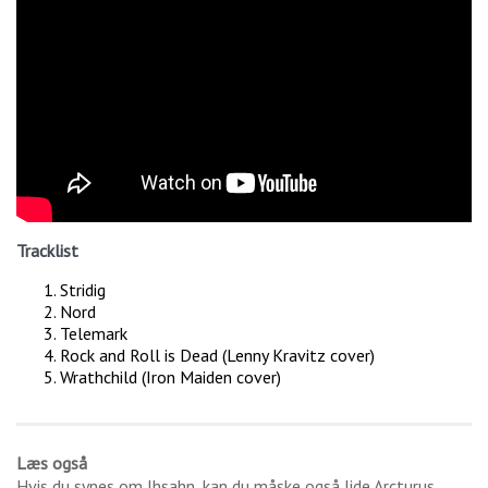
Tracklist
Stridig
Nord
Telemark
Rock and Roll is Dead (Lenny Kravitz cover)
Wrathchild (Iron Maiden cover)
Læs også
Hvis du synes om
Ihsahn
, kan du måske også lide
Arcturus
.