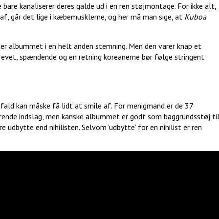
bare kanaliserer deres galde ud i en ren støjmontage. For ikke alt,
 af, går det lige i kæbemusklerne, og her må man sige, at
Kuboa
der albummet i en helt anden stemning. Men den varer knap et
revet, spændende og en retning koreanerne bør følge stringent
ald kan måske få lidt at smile af. For menigmand er de 37
rerende indslag, men kanske albummet er godt som baggrundsstøj ti
 udbytte end nihilisten. Selvom ’udbytte’ for en nihilist er ren