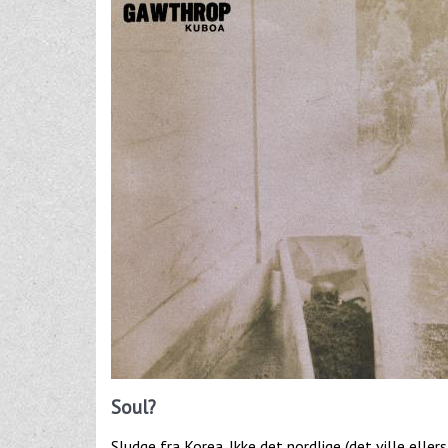
Soul?
Sludge fra Korea. Ikke det nordlige (det ville ell