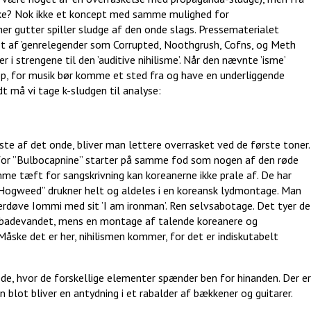
ke? Nok ikke et koncept med samme mulighed for
r gutter spiller sludge af den onde slags. Pressematerialet
 af ’genrelegender som Corrupted, Noothgrush, Cofns, og Meth
r i strengene til den ’auditive nihilisme’. Når den nævnte ’isme’
p, for musik bør komme et sted fra og have en underliggende
dt må vi tage k-sludgen til analyse:
e af det onde, bliver man lettere overrasket ved de første toner.
 for ”Bulbocapnine” starter på samme fod som nogen af den røde
e tæft for sangskrivning kan koreanerne ikke prale af. De har
å ”Hogweed” drukner helt og aldeles i en koreansk lydmontage. Man
overdøve Iommi med sit ’I am ironman’. Ren selvsabotage. Det tyer de
med badevandet, mens en montage af talende koreanere og
åske det er her, nihilismen kommer, for det er indiskutabelt
de, hvor de forskellige elementer spænder ben for hinanden. Der er
blot bliver en antydning i et rabalder af bækkener og guitarer.