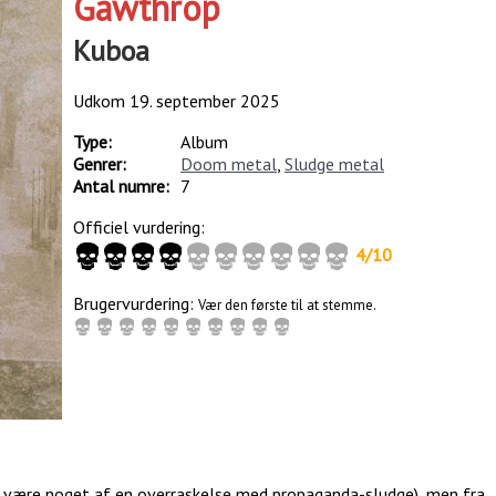
Gawthrop
Kuboa
Udkom
19. september 2025
Type:
Album
Genrer:
Doom metal
,
Sludge metal
Antal numre:
7
Officiel vurdering:
4
/
10
Brugervurdering:
Vær den første til at stemme.
ers være noget af en overraskelse med propaganda-sludge), men fra