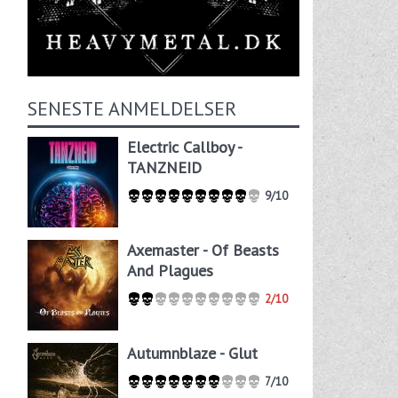
SENESTE ANMELDELSER
Electric Callboy -
TANZNEID
9/10
Axemaster - Of Beasts
And Plagues
2/10
Autumnblaze - Glut
7/10