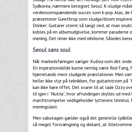
Sydkorea, nærmere betegnet Seoul. K-sludge mås
verdensomspændende succes som k-pop. Alas, de he
præsenterer Gawthrop som sludge/doom inspireret
Drinker’. Guitarer stemt så langt ned, at man snuble
kobles på en albumudgivelse, kommer paraderne o
mening. Det rimer ikke med nihilisme. Således bere
Seoul sans soul
Når markedsføringen sælger
Kuboa
som det ondest
En inspirationskilde kunne nemlig være Red Fang,
hjørnetands mere sludgede præstationer. Men samm
heller ikke styr på teknikken, for guitarintroen p
kan ikke høre riffet. Det svarer til at lade Ozzy 
til igen i ”Nutria”, hvor afrundingen skylles ud 
marchtrompeter vedligeholder lytterens tinnitus. M
meningsløst.
Men sabotagen gælder også det generelle lydbille
så meget forvrængning og diskant, at lilletrommen 