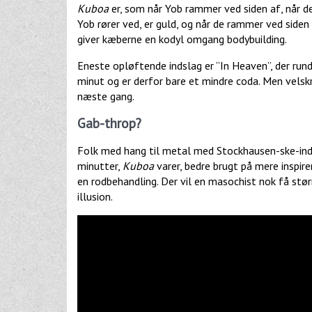
Kuboa
er, som når Yob rammer ved siden af, når de 
Yob rører ved, er guld, og når de rammer ved siden
giver kæberne en kodyl omgang bodybuilding.
Eneste opløftende indslag er ”In Heaven”, der run
minut og er derfor bare et mindre coda. Men velsk
næste gang.
Gab-throp?
Folk med hang til metal med Stockhausen-ske-indf
minutter,
Kuboa
varer, bedre brugt på mere inspi
en rodbehandling. Der vil en masochist nok få større
illusion.