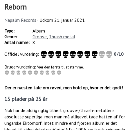
Reborn
Napalm Records
· Udkom
21. januar 2021
Type:
Album
Genrer:
Groove
,
Thrash metal
Antal numre:
8
Officiel vurdering:
8
/
10
Brugervurdering:
Vær den første til at stemme.
Der er næsten tale om røveri, men hold op, hvor er det godt!
15 plader på 25 år
Nok har de aldrig rigtig tilhørt groove-/thrash-metallens
absolutte superliga, men man må alligevel tage hatten af for
ungarske Ektomorf. Intet mindre end fjorten album er det
blevet til siden debuten
Hangok
fra 1996, og trods svingende