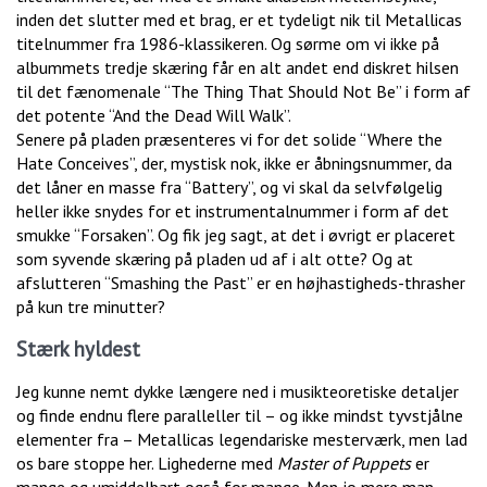
inden det slutter med et brag, er et tydeligt nik til Metallicas
titelnummer fra 1986-klassikeren. Og sørme om vi ikke på
albummets tredje skæring får en alt andet end diskret hilsen
til det fænomenale “The Thing That Should Not Be” i form af
det potente “And the Dead Will Walk”.
Senere på pladen præsenteres vi for det solide “Where the
Hate Conceives”, der, mystisk nok, ikke er åbningsnummer, da
det låner en masse fra “Battery”, og vi skal da selvfølgelig
heller ikke snydes for et instrumentalnummer i form af det
smukke “Forsaken”. Og fik jeg sagt, at det i øvrigt er placeret
som syvende skæring på pladen ud af i alt otte? Og at
afslutteren “Smashing the Past” er en højhastigheds-thrasher
på kun tre minutter?
Stærk hyldest
Jeg kunne nemt dykke længere ned i musikteoretiske detaljer
og finde endnu flere paralleller til – og ikke mindst tyvstjålne
elementer fra – Metallicas legendariske mesterværk, men lad
os bare stoppe her. Lighederne med
Master of Puppets
er