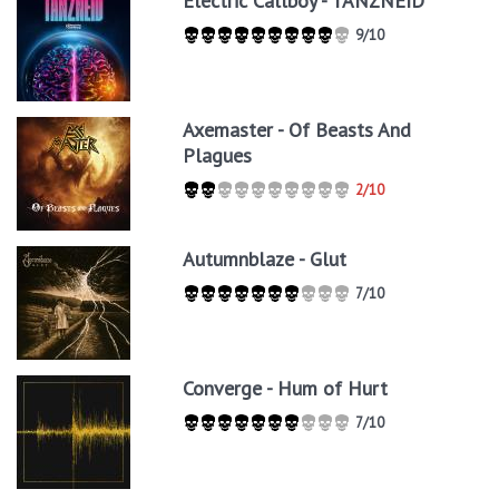
Electric Callboy - TANZNEID
9/10
Axemaster - Of Beasts And
Plagues
2/10
Autumnblaze - Glut
7/10
Converge - Hum of Hurt
7/10