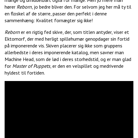
mange og umiddelbart også for mange. Men jo mere man
hører
Reborn
, jo bedre bliver den. For selvom jeg her må ty til
en floskel af de større, passer den perfekt i denne
sammenhæng: Kvalitet fornægter sig ikke!
Reborn
er en rigtig fed skive, der, som titlen antyder, viser et
Ektomorf, der med herligt spillehumør genopdager sin fortid
på imponerende vis. Skiven placerer sig ikke som gruppens
allerbedste i deres imponerende katalog, men savner man
Machine Head, som de lød i deres storhedstid, og er man glad
for
Master of Puppets
, er den en velspillet og medrivende
hyldest til fortiden.