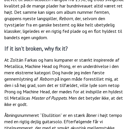
kvalitet på de mange plader har bundniveauet altid været ret
højt. Det samme kan siges om album nummer femten,
gruppens nyeste langspiller,
Reborn
, der, selvom den
tyvstjæler fra en ganske bestemt og ikke helt ubetydelig
klassiker, ligeledes er en rigtig fed plade og en flot hyldest til
bandets egen ungdom.
If it isn’t broken, why fix it?
At Zoltán Farkas og hans kumpaner er stærkt inspirerede af
Metallica, Machine Head og Prong, er en underdrivelse i den
mere ekstreme kategori. Dog havde jeg inden første
gennemlytning af
Reborn
på ingen måde forestillet mig, at
den i så høj grad, som det er tilfældet, ville lyde som netop
Prong og Machine Head, der mødes for at indspille en hyldest
til Metallicas
Master of Puppets
. Men det betyder ikke, at det
ikke er godt.
Åbningsnummeret “Ebullition” er en stærk åbner i højt tempo
med en rigtig dejlig guitarsolo. Efterfølgende får vi
titelnummeret, der med et smukt akustisk mellemstykke,