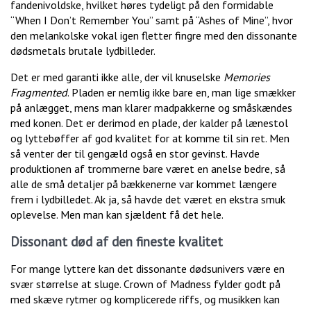
fandenivoldske, hvilket høres tydeligt på den formidable
“When I Don’t Remember You” samt på “Ashes of Mine”, hvor
den melankolske vokal igen fletter fingre med den dissonante
dødsmetals brutale lydbilleder.
Det er med garanti ikke alle, der vil knuselske
Memories
Fragmented
. Pladen er nemlig ikke bare en, man lige smækker
på anlægget, mens man klarer madpakkerne og småskændes
med konen. Det er derimod en plade, der kalder på lænestol
og lyttebøffer af god kvalitet for at komme til sin ret. Men
så venter der til gengæld også en stor gevinst. Havde
produktionen af trommerne bare været en anelse bedre, så
alle de små detaljer på bækkenerne var kommet længere
frem i lydbilledet. Ak ja, så havde det været en ekstra smuk
oplevelse. Men man kan sjældent få det hele.
Dissonant død af den fineste kvalitet
For mange lyttere kan det dissonante dødsunivers være en
svær størrelse at sluge. Crown of Madness fylder godt på
med skæve rytmer og komplicerede riffs, og musikken kan