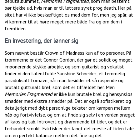
debutalbummet,
Memories Fragmented
, som man bestemt
bør tjekke ud, hvis man er til lettere syret prog death. Her på
sitet har vi ikke beskæftiget os med dem før, men jeg spår, at
vi kommer til at høre meget mere både fra og om dem i
fremtiden.
En investering, der lønner sig
Som nævnt består Crown of Madness kun af to personer. På
trommerne er det Connor Gordon, der gør et solidt og meget
imponerende stykke arbejde, og som guitarist og vokalist
finder vi den talentfulde Sunshine Schneider; et temmelig
paradoksalt fornavn, når man besidder et så raspende og
brutalt gutturalt brøl, som det er tilfældet her. Men
Memories Fragmented
er ikke kun brutale brøl og hensynsløs
smadder med ekstra smadder på. Det er også sofistikeret og
detaljerigt med dybt personlige tekster om kampen mellem
håb og fortvivlelse, og om at finde sig selv i en verden præget
af kaos og tab. Introvert og drømmende til tider, og det er
forbandet smukt. Faktisk er der langt det meste af tiden tale
om en perfekt balance mellem det fine og det