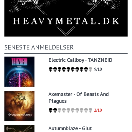
SENESTE ANMELDELSER
Electric Callboy - TANZNEID
9/10
Axemaster - Of Beasts And
Plagues
2/10
Autumnblaze - Glut