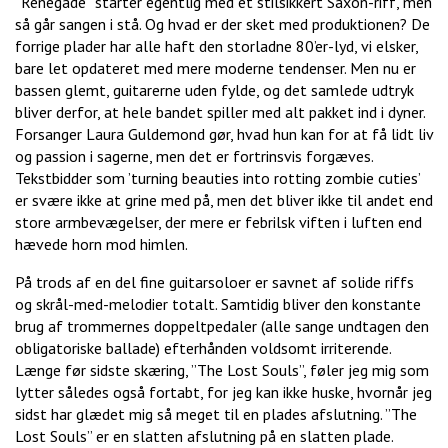
”Renegade” starter egentlig med et stilsikkert Saxon-riff, men
så går sangen i stå. Og hvad er der sket med produktionen? De
forrige plader har alle haft den storladne 80’er-lyd, vi elsker,
bare let opdateret med mere moderne tendenser. Men nu er
bassen glemt, guitarerne uden fylde, og det samlede udtryk
bliver derfor, at hele bandet spiller med alt pakket ind i dyner.
Forsanger Laura Guldemond gør, hvad hun kan for at få lidt liv
og passion i sagerne, men det er fortrinsvis forgæves.
Tekstbidder som ’turning beauties into rotting zombie cuties’
er svære ikke at grine med på, men det bliver ikke til andet end
store armbevægelser, der mere er febrilsk viften i luften end
hævede horn mod himlen.
På trods af en del fine guitarsoloer er savnet af solide riffs
og skrål-med-melodier totalt. Samtidig bliver den konstante
brug af trommernes doppeltpedaler (alle sange undtagen den
obligatoriske ballade) efterhånden voldsomt irriterende.
Længe før sidste skæring, ”The Lost Souls”, føler jeg mig som
lytter således også fortabt, for jeg kan ikke huske, hvornår jeg
sidst har glædet mig så meget til en plades afslutning. ”The
Lost Souls” er en slatten afslutning på en slatten plade.