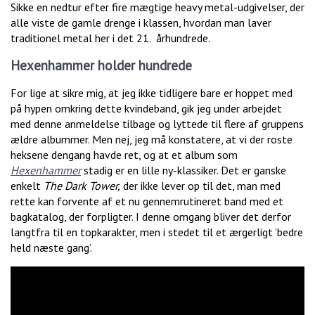
Sikke en nedtur efter fire mægtige heavy metal-udgivelser, der
alle viste de gamle drenge i klassen, hvordan man laver
traditionel metal her i det 21. århundrede.
Hexenhammer holder hundrede
For lige at sikre mig, at jeg ikke tidligere bare er hoppet med
på hypen omkring dette kvindeband, gik jeg under arbejdet
med denne anmeldelse tilbage og lyttede til flere af gruppens
ældre albummer. Men nej, jeg må konstatere, at vi der roste
heksene dengang havde ret, og at et album som
Hexenhammer
stadig er en lille ny-klassiker. Det er ganske
enkelt
The Dark Tower,
der ikke lever op til det, man med
rette kan forvente af et nu gennemrutineret band med et
bagkatalog, der forpligter. I denne omgang bliver det derfor
langtfra til en topkarakter, men i stedet til et ærgerligt ’bedre
held næste gang’.