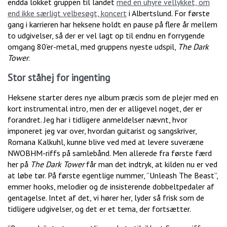
endda lokket gruppen til landet
med en uhyre vellykket, om
end ikke særligt velbesøgt, koncert
i Albertslund. For første
gang i karrieren har heksene holdt en pause på flere år mellem
to udgivelser, så der er vel lagt op til endnu en forrygende
omgang 80’er-metal, med gruppens nyeste udspil,
The Dark
Tower
.
Stor ståhej for ingenting
Heksene starter deres nye album præcis som de plejer med en
kort instrumental intro, men der er alligevel noget, der er
forandret. Jeg har i tidligere anmeldelser nævnt, hvor
imponeret jeg var over, hvordan guitarist og sangskriver,
Romana Kalkuhl, kunne blive ved med at levere suveræne
NWOBHM-riffs på samlebånd. Men allerede fra første færd
her på
The Dark Tower
får man det indtryk, at kilden nu er ved
at løbe tør. På første egentlige nummer, ”Unleash The Beast”,
emmer hooks, melodier og de insisterende dobbeltpedaler af
gentagelse. Intet af det, vi hører her, lyder så frisk som de
tidligere udgivelser, og det er et tema, der fortsætter.