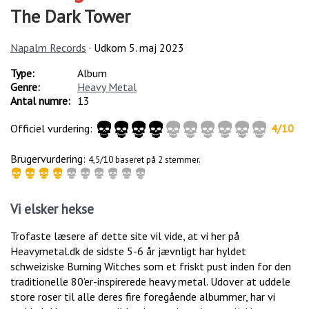
The Dark Tower
Napalm Records
· Udkom
5. maj 2023
Type:
Album
Genre:
Heavy Metal
Antal numre:
13
Officiel vurdering:
4
/
10
Brugervurdering:
4,5/10 baseret på 2 stemmer.
Vi elsker hekse
Trofaste læsere af dette site vil vide, at vi her på
Heavymetal.dk de sidste 5-6 år jævnligt har hyldet
schweiziske Burning Witches som et friskt pust inden for den
traditionelle 80’er-inspirerede heavy metal. Udover at uddele
store roser til alle deres fire foregående albummer, har vi