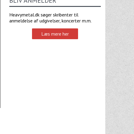
BLIV ANMELDER
Heavymetal.dk søger skribenter til
anmeldelse af udgivelser, koncerter m.m.
Læs mere her