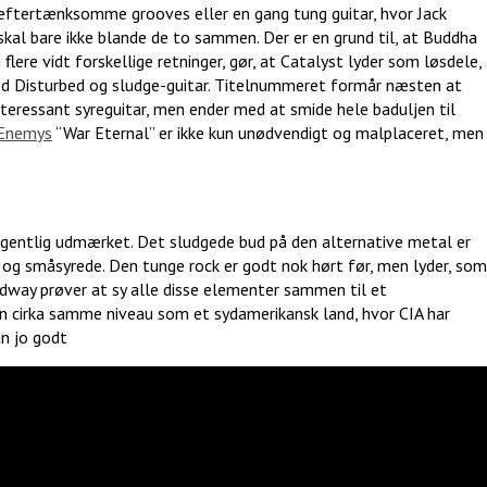
 eftertænksomme grooves eller en gang tung guitar, hvor Jack
skal bare ikke blande de to sammen. Der er en grund til, at Buddha
flere vidt forskellige retninger, gør, at Catalyst lyder som løsdele,
d Disturbed og sludge-guitar. Titelnummeret formår næsten at
eressant syreguitar, men ender med at smide hele baduljen til
 Enemys
“War Eternal” er ikke kun unødvendigt og malplaceret, men
gentlig udmærket. Det sludgede bud på den alternative metal er
 og småsyrede. Den tunge rock er godt nok hørt før, men lyder, som
dway prøver at sy alle disse elementer sammen til et
irka samme niveau som et sydamerikansk land, hvor CIA har
kan jo godt