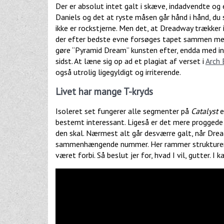
Der er absolut intet galt i skæve, indadvendte og
Daniels og det at ryste måsen går hånd i hånd, du 
ikke er rockstjerne. Men det, at Dreadway trækker i 
der efter bedste evne forsøges tapet sammen me
gøre “Pyramid Dream” kunsten efter, endda med int
sidst. At læne sig op ad et plagiat af verset i
Arch
også utrolig ligegyldigt og irriterende.
Livet har mange T-kryds
Isoleret set fungerer alle segmenter på
Catalyst
e
bestemt interessant. Ligeså er det mere proggede
den skal. Nærmest alt går desværre galt, når Drea
sammenhængende nummer. Her rammer strukturen c
været forbi. Så beslut jer for, hvad I vil, gutter. I 