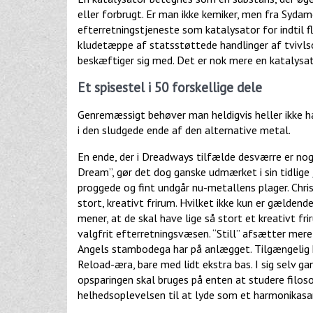
eller forbrugt. Er man ikke kemiker, men fra Sydam
efterretningstjeneste som katalysator for indtil
kludetæppe af statsstøttede handlinger af tvivls
beskæftiger sig med. Det er nok mere en katalysat
Et spisestel i 50 forskellige dele
Genremæssigt behøver man heldigvis heller ikke hav
i den sludgede ende af den alternative metal.
En ende, der i Dreadways tilfælde desværre er nog
Dream”, gør det dog ganske udmærket i sin tidlige
proggede og fint undgår nu-metallens plager. Chris
stort, kreativt frirum. Hvilket ikke kun er gældend
mener, at de skal have lige så stort et kreativt fri
valgfrit efterretningsvæsen. “Still” afsætter mere 
Angels stambodega har på anlægget. Tilgængelig 
Reload-æra, bare med lidt ekstra bas. I sig selv 
opsparingen skal bruges på enten at studere filoso
helhedsoplevelsen til at lyde som et harmonika