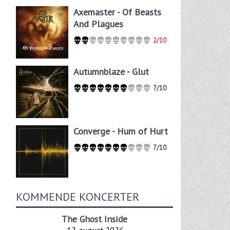
Axemaster - Of Beasts
And Plagues
2/10
Autumnblaze - Glut
7/10
Converge - Hum of Hurt
7/10
KOMMENDE KONCERTER
The Ghost Inside
12. august 2026