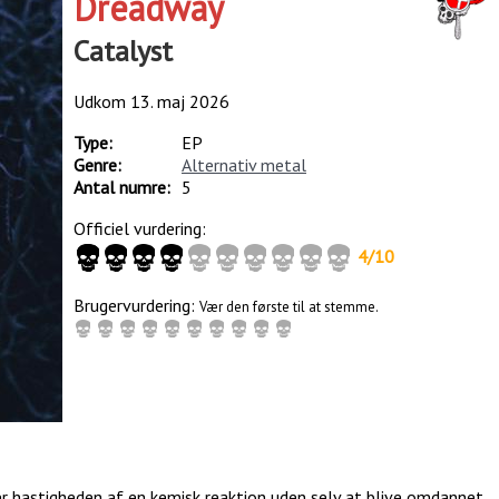
Dreadway
Catalyst
Udkom
13. maj 2026
Type:
EP
Genre:
Alternativ metal
Antal numre:
5
Officiel vurdering:
4
/
10
Brugervurdering:
Vær den første til at stemme.
r hastigheden af en kemisk reaktion uden selv at blive omdannet