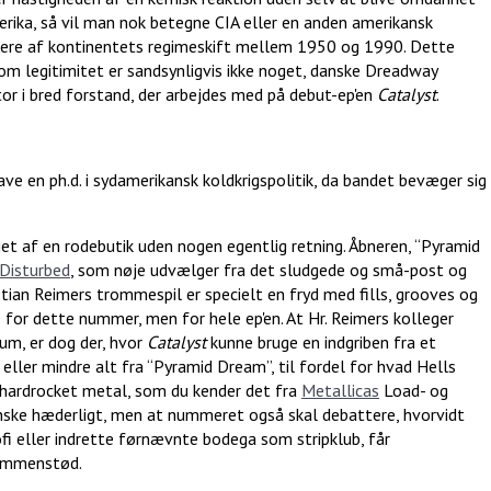
erika, så vil man nok betegne CIA eller en anden amerikansk
 flere af kontinentets regimeskift mellem 1950 og 1990. Dette
om legitimitet er sandsynligvis ikke noget, danske Dreadway
or i bred forstand, der arbejdes med på debut-ep'en
Catalyst
.
e en ph.d. i sydamerikansk koldkrigspolitik, da bandet bevæger sig
et af en rodebutik uden nogen egentlig retning. Åbneren, “Pyramid
Disturbed
, som nøje udvælger fra det sludgede og små-post og
tian Reimers trommespil er specielt en fryd med fills, grooves og
e for dette nummer, men for hele ep'en. At Hr. Reimers kolleger
rum, er dog der, hvor
Catalyst
kunne bruge en indgriben fra et
eller mindre alt fra “Pyramid Dream”, til fordel for hvad Hells
hardrocket metal, som du kender det fra
Metallicas
Load- og
ganske hæderligt, men at nummeret også skal debattere, hvorvidt
fi eller indrette førnævnte bodega som stripklub, får
sammenstød.